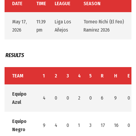
DATE
TIME
LEAGUE
SEASON
May 17,
11:39
Liga Los
Torneo Richi (El Feo)
2026
pm
Añejos
Ramirez 2026
RESULTS
TEAM
1
2
3
4
5
R
H
E
Equipo
4
0
0
2
0
6
9
0
Azul
Equipo
9
4
0
1
3
17
16
0
Negro