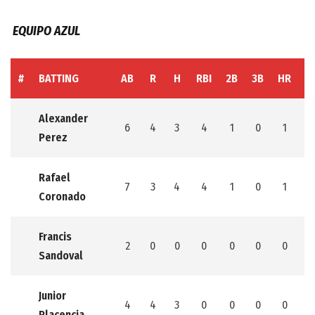
EQUIPO AZUL
#
BATTING
AB
R
H
RBI
2B
3B
HR
S
Alexander
6
4
3
4
1
0
1
2
Perez
Rafael
7
3
4
4
1
0
1
0
Coronado
Francis
2
0
0
0
0
0
0
0
Sandoval
Junior
4
4
3
0
0
0
0
0
Placencia