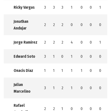
Ricky Vargas
3
3
3
1
0
0
1
0
Jonathan
2
2
2
0
0
0
0
0
Andujar
Jorge Ramirez
2
2
2
4
0
0
1
0
Edward Soto
3
1
0
1
0
0
0
0
Onacis Diaz
1
1
1
1
1
0
0
0
Julian
3
1
2
1
0
0
0
0
Marcelino
Rafael
2
2
1
0
0
0
0
0