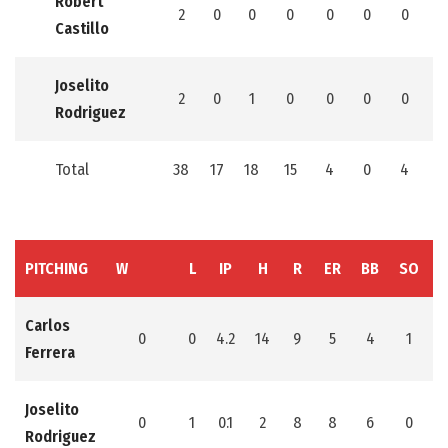
Robert
2
0
0
0
0
0
0
0
Castillo
Joselito
2
0
1
0
0
0
0
0
Rodriguez
Total
38
17
18
15
4
0
4
2
PITCHING
W
L
IP
H
R
ER
BB
SO
Carlos
0
0
4.2
14
9
5
4
1
Ferrera
Joselito
0
1
0.1
2
8
8
6
0
Rodriguez