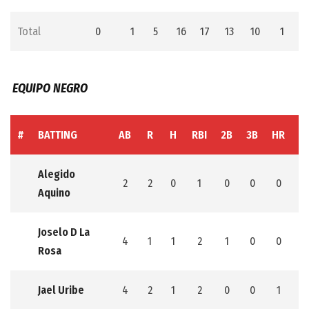
Total
0
1
5
16
17
13
10
1
EQUIPO NEGRO
#
BATTING
AB
R
H
RBI
2B
3B
HR
S
Alegido
2
2
0
1
0
0
0
0
Aquino
Joselo D La
4
1
1
2
1
0
0
0
Rosa
Jael Uribe
4
2
1
2
0
0
1
0