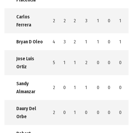
Carlos
2
2
2
3
1
0
1
0
Ferrera
Bryan D Oleo
4
3
2
1
1
0
1
0
Jose Luis
5
1
1
2
0
0
0
0
Ortiz
Sandy
2
0
1
1
0
0
0
0
Almanzar
Daury Del
2
0
1
0
0
0
0
0
Orbe