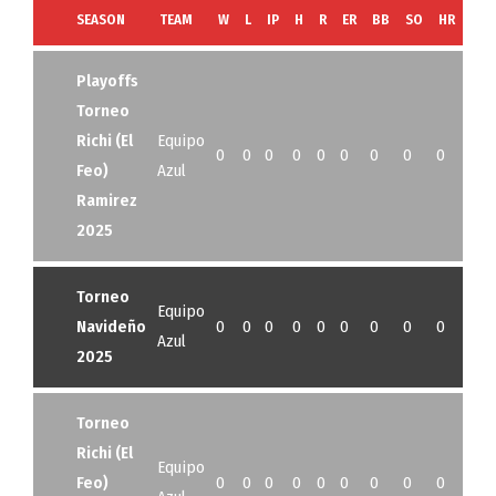
SEASON
TEAM
W
L
IP
H
R
ER
BB
SO
HR
G
Playoffs
Torneo
Richi (El
Equipo
0
0
0
0
0
0
0
0
0
0
Feo)
Azul
Ramirez
2025
Torneo
Equipo
Navideño
0
0
0
0
0
0
0
0
0
0
Azul
2025
Torneo
Richi (El
Equipo
Feo)
0
0
0
0
0
0
0
0
0
0