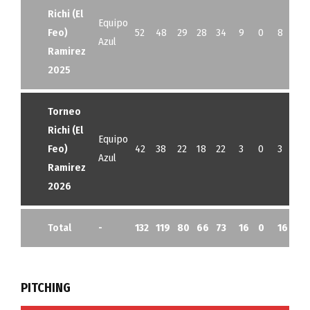
Richi (El
Equipo
Feo)
52
48
29
28
34
9
0
8
0
Azul
Ramirez
2025
Torneo
Richi (El
Equipo
Feo)
42
38
22
18
22
3
0
3
0
Azul
Ramirez
2026
Total
-
132
119
80
66
73
16
0
16
0
PITCHING