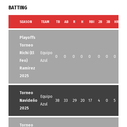
BATTING
SEASON
TEAM
TB
AB
R
H
RBI
2B
3B
HR
SB
Playoffs
Torneo
Richi (El
Equipo
0
0
0
0
0
0
0
0
0
Feo)
Azul
Ramirez
2025
Torneo
Equipo
Navideño
38
33
29
20
17
4
0
5
0
Azul
2025
Torneo