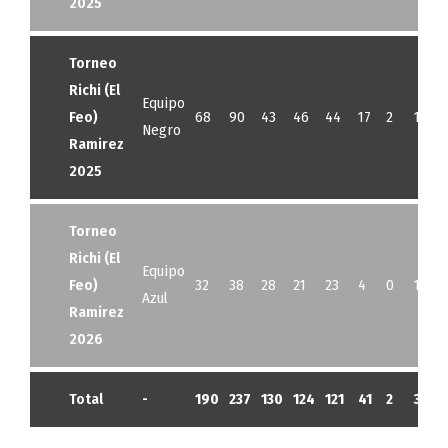
2025
Torneo
Richi (El
Equipo
Feo)
68
90
43
46
44
17
2
10
Negro
Ramirez
2025
Torneo
Richi (El
Equipo
Feo)
32
38
28
21
23
4
0
11
Azul
Ramirez
2026
Total
-
190
237
130
124
121
41
2
35