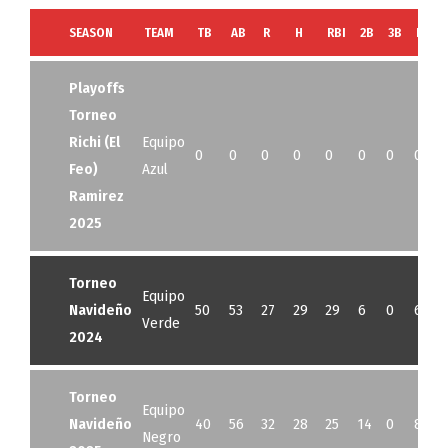
SEASON
TEAM
TB
AB
R
H
RBI
2B
3B
HR
Playoffs
Torneo
Richi (El
Equipo
0
0
0
0
0
0
0
0
Feo)
Azul
Ramirez
2025
Torneo
Equipo
Navideño
50
53
27
29
29
6
0
6
Verde
2024
Torneo
Equipo
Navideño
40
56
32
28
25
14
0
8
Negro