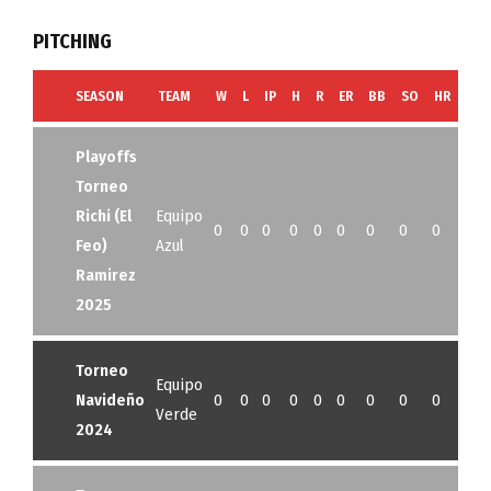
PITCHING
SEASON
TEAM
W
L
IP
H
R
ER
BB
SO
HR
G
Playoffs
Torneo
Richi (El
Equipo
0
0
0
0
0
0
0
0
0
0
Feo)
Azul
Ramirez
2025
Torneo
Equipo
Navideño
0
0
0
0
0
0
0
0
0
0
Verde
2024