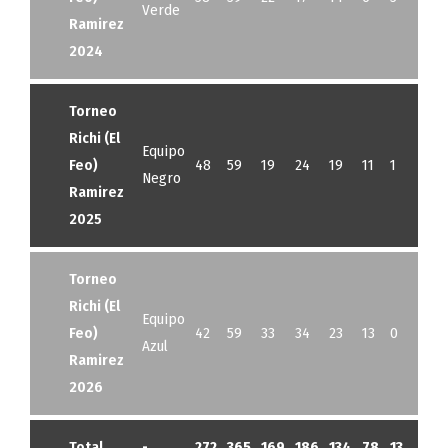
Verde
Ramirez
2024
Torneo
Richi (El
Equipo
Feo)
48
59
19
24
19
11
1
1
Negro
Ramirez
2025
Torneo
Richi (El
Equipo
Feo)
42
59
33
34
23
13
0
6
Azul
Ramirez
2026
Total
-
272
365
169
186
134
78
13
11