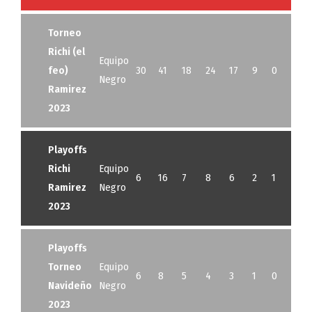
Torneo
Richi (el
Equipo
feo)
30
41
18
24
17
9
0
0
Negro
Ramirez
2023
Playoffs
Richi
Equipo
6
16
7
8
6
2
1
0
Ramirez
Negro
2023
Playoffs
Torneo
Equipo
6
8
5
4
3
1
0
0
Navideño
Negro
2023