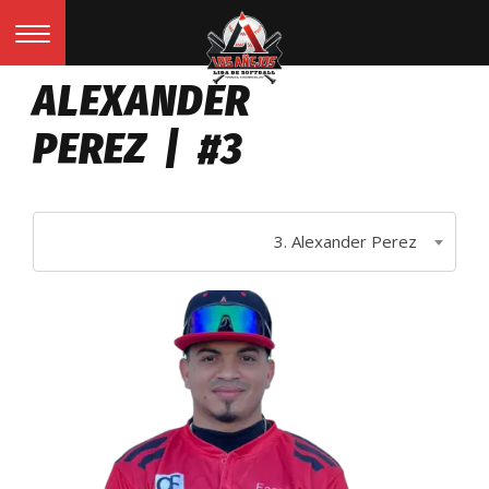
ALEXANDER
PEREZ | #3
3. Alexander Perez