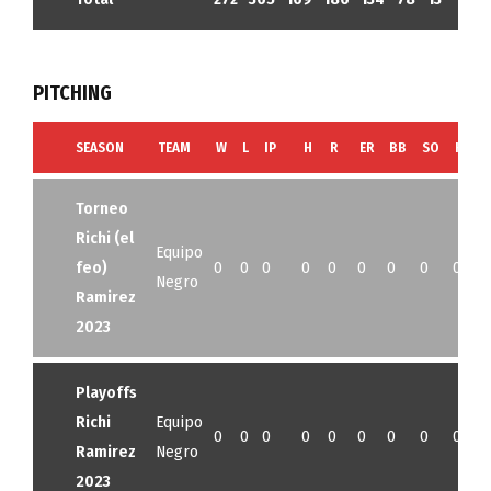
PITCHING
SEASON
TEAM
W
L
IP
H
R
ER
BB
SO
HR
Torneo
Richi (el
Equipo
feo)
0
0
0
0
0
0
0
0
0
Negro
Ramirez
2023
Playoffs
Richi
Equipo
0
0
0
0
0
0
0
0
0
Ramirez
Negro
2023