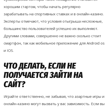
хорошим стартом, чтобы начать регулярно
зарабатывать на спортивных ставках и в онлайн-казино.
Эксперты отмечают, что условия отыгрыша несложные,
большинство пользователей успешно их выполняют.
Другими словами, совершенно не важно сколько стоит
смартфон, так как мобильное приложение для Android os
и IOS.
ЧТО ДЕЛАТЬ, ЕСЛИ НЕ
ПОЛУЧАЕТСЯ ЗАЙТИ НА
САЙТ?
Играйте ответственно, не забывая, что азартные игры и
онлайн-казино могут вызвать у вас зависимость. Если вы