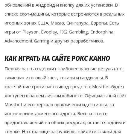
обновлений в Андроид и кнопку для их установки. В
списке слот-машины, которые встречаются в реальных
игорных зонах США, Макао, Сингапура, Европы. Есть
игры от Playson, Evoplay, 1X2 Gambling, Endorphina,
Advancement Gaming и других разработчиков.
КАК ИГРАТЬ НА САЙТЕ РОКС КАИНО
Первая часть содержит наиболее важные результаты,
такие как итоговый счет, тоталы и гандикапы. В
кратчайшие сроки ваш вывод средств с Mostbet будет
доступен в вашем личном кабинете. Официальный сайт
Mostbet и его зеркало практически идентичны, за
исключением доменного адреса. Весь контент,
предоставляемый на обоих ресурсах, остается одним и
тем же. На странице загрузки вы найдете ссылки для