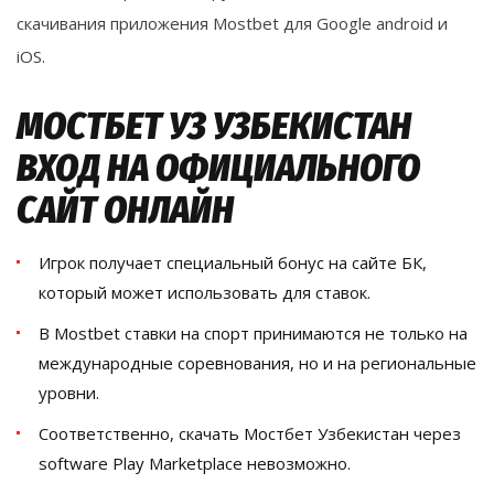
скачивания приложения Mostbet для Google android и
iOS.
МОСТБЕТ УЗ УЗБЕКИСТАН
ВХОД НА ОФИЦИАЛЬНОГО
САЙТ ОНЛАЙН
Игрок получает специальный бонус на сайте БК,
который может использовать для ставок.
В Mostbet ставки на спорт принимаются не только на
международные соревнования, но и на региональные
уровни.
Соответственно, скачать Мостбет Узбекистан через
software Play Marketplace невозможно.