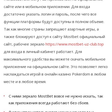
сайте или в мобильном приложении. Для входа
достаточно указать логин и пароль, после чего все
функции платформы будут доступны в полном объеме.
Так как многие страны запрещают азартные игры, а
также блокируют доступ к сайту Mostbet официальный
сайт, рабочее зеркало
https://www.mostbet-uz-club.top
для входа в личный кабинет работает. Для
максимального удобства вы можете скачать мобильное
приложение на официальном сайте. Это позволяет легко
наслаждаться игрой в онлайн казино Pokerdom в любом
месте и в любое время.
С ними зеркало MostBet вовсе не нужно искать, так
как приложения всегда работают без сбоев.