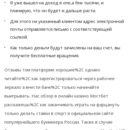
Я уже вышел на доход в one,a few тысячи, и
планирую, что он будет и дальше расти.
Для этого на указанный клиентом адрес электронной
почты отправляется письмо с соответствующей
ссылкой.
Как только деньги будут зачислены на ваш счет, вы
получите бесплатные вращения.
Отзывы том платформе хорошие%2C однако
читайте%2C как зарегистрироваться через рабочее
зеркало а внести банк%2C только начинайте
выигрывать. Нас обзор в онлайн казино Мостбет
расскажешь%2C как заканчивать играть на фарцануть
только делать ставки в спорт в официальном сайте
популярнейшего букмекера России. Также в случае