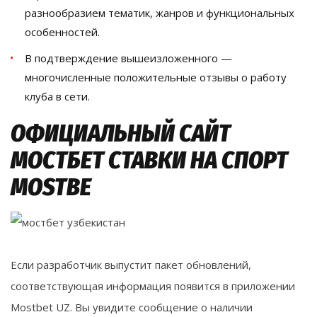
разнообразием тематик, жанров и функциональных
особенностей.
В подтверждение вышеизложенного —
многочисленные положительные отзывы о работу
клуба в сети.
ОФИЦИАЛЬНЫЙ САЙТ
МОСТБЕТ СТАВКИ НА СПОРТ
MOSTBE
Если разработчик выпустит пакет обновлений,
соответствующая информация появится в приложении
Mostbet UZ. Вы увидите сообщение о наличии