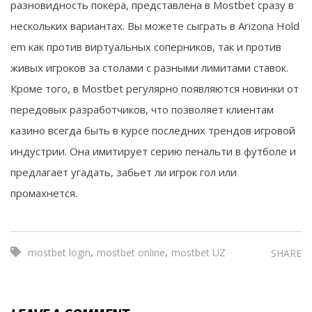
разновидность покера, представлена в Mostbet сразу в
нескольких вариантах. Вы можете сыграть в Arizona Hold
em как против виртуальных соперников, так и против
живых игроков за столами с разными лимитами ставок.
Кроме того, в Mostbet регулярно появляются новинки от
передовых разработчиков, что позволяет клиентам
казино всегда быть в курсе последних трендов игровой
индустрии. Она имитирует серию пенальти в футболе и
предлагает угадать, забьет ли игрок гол или
промахнется.
,
,
mostbet login
mostbet online
mostbet UZ
SHARE