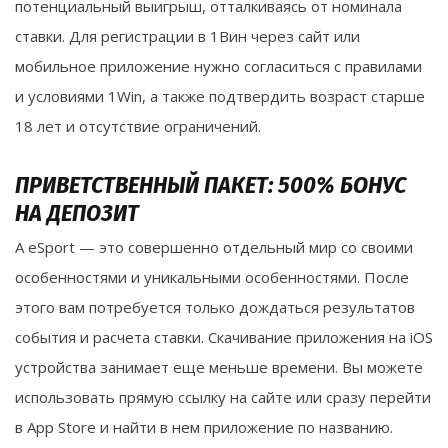
потенциальный выигрыш, отталкиваясь от номинала
ставки. Для регистрации в 1Вин через сайт или
мобильное приложение нужно согласиться с правилами
и условиями 1Win, а также подтвердить возраст старше
18 лет и отсутствие ограничений.
ПРИВЕТСТВЕННЫЙ ПАКЕТ: 500% БОНУС
НА ДЕПОЗИТ
А eSport — это совершенно отдельный мир со своими
особенностями и уникальными особенностями. После
этого вам потребуется только дождаться результатов
события и расчета ставки. Скачивание приложения на iOS
устройства занимает еще меньше времени. Вы можете
использовать прямую ссылку на сайте или сразу перейти
в App Store и найти в нем приложение по названию.