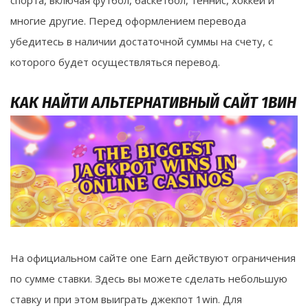
многие другие. Перед оформлением перевода
убедитесь в наличии достаточной суммы на счету, с
которого будет осуществляться перевод.
КАК НАЙТИ АЛЬТЕРНАТИВНЫЙ САЙТ 1ВИН
На официальном сайте one Earn действуют ограничения
по сумме ставки. Здесь вы можете сделать небольшую
ставку и при этом выиграть джекпот 1win. Для