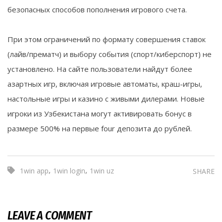
безопасных способов пополнения игрового счета.
При этом ограничений по формату совершения ставок
(лайв/прематч) и выбору события (спорт/киберспорт) не
установлено. На сайте пользователи найдут более
азартных игр, включая игровые автоматы, краш-игры,
настольные игры и казино с живыми дилерами. Новые
игроки из Узбекистана могут активировать бонус в
размере 500% на первые four депозита до рублей.
,
,
1win app
1win login
1win uz
SHARE
LEAVE A COMMENT