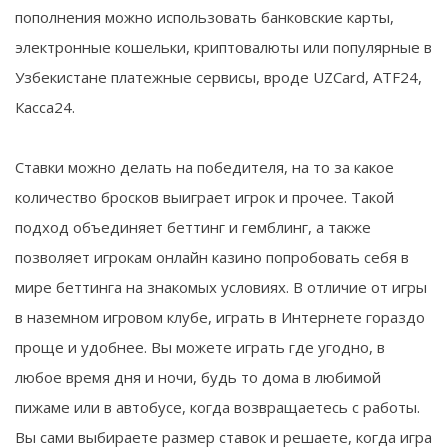
пополнения можно использовать банковские карты,
электронные кошельки, криптовалюты или популярные в
Узбекистане платежные сервисы, вроде UZCard, ATF24,
Касса24.
Ставки можно делать на победителя, на то за какое
количество бросков выиграет игрок и прочее. Такой
подход объединяет беттинг и гемблинг, а также
позволяет игрокам онлайн казино попробовать себя в
мире беттинга на знакомых условиях. В отличие от игры
в наземном игровом клубе, играть в Интернете гораздо
проще и удобнее. Вы можете играть где угодно, в
любое время дня и ночи, будь то дома в любимой
пижаме или в автобусе, когда возвращаетесь с работы.
Вы сами выбираете размер ставок и решаете, когда игра