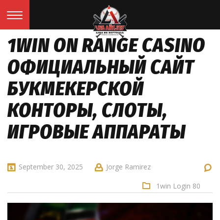
1WIN ON RANGE CASINO
ОФИЦИАЛЬНЫЙ САЙТ
БУКМЕКЕРСКОЙ
КОНТОРЫ, СЛОТЫ,
ИГРОВЫЕ АППАРАТЫ
September 30, 2025
Jorge Ramirez
1win Login 80