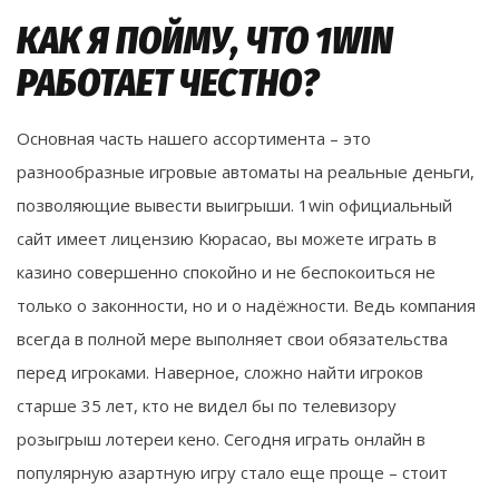
КАК Я ПОЙМУ, ЧТО 1WIN
РАБОТАЕТ ЧЕСТНО?
Основная часть нашего ассортимента – это
разнообразные игровые автоматы на реальные деньги,
позволяющие вывести выигрыши. 1win официальный
сайт имеет лицензию Кюрасао, вы можете играть в
казино совершенно спокойно и не беспокоиться не
только о законности, но и о надёжности. Ведь компания
всегда в полной мере выполняет свои обязательства
перед игроками. Наверное, сложно найти игроков
старше 35 лет, кто не видел бы по телевизору
розыгрыш лотереи кено. Сегодня играть онлайн в
популярную азартную игру стало еще проще – стоит