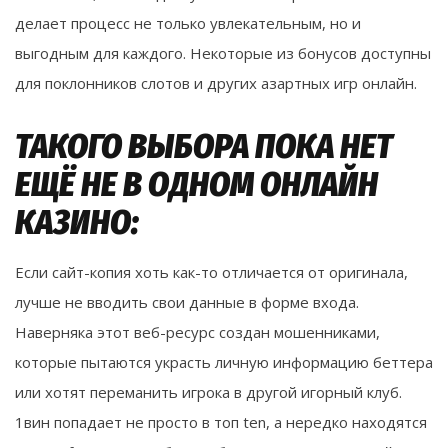
делает процесс не только увлекательным, но и
выгодным для каждого. Некоторые из бонусов доступны
для поклонников слотов и других азартных игр онлайн.
ТАКОГО ВЫБОРА ПОКА НЕТ
ЕЩЁ НЕ В ОДНОМ ОНЛАЙН
КАЗИНО:
Если сайт-копия хоть как-то отличается от оригинала,
лучше не вводить свои данные в форме входа.
Наверняка этот веб-ресурс создан мошенниками,
которые пытаются украсть личную информацию беттера
или хотят переманить игрока в другой игорный клуб.
1вин попадает не просто в топ ten, а нередко находятся