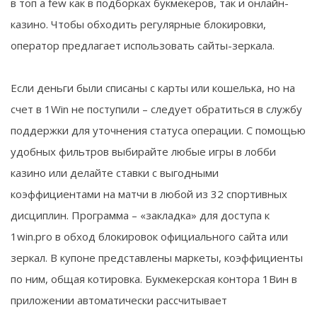
в топ a few как в подборках букмекеров, так и онлайн-
казино. Чтобы обходить регулярные блокировки,
оператор предлагает использовать сайты-зеркала.
Если деньги были списаны с карты или кошелька, но на
счет в 1Win не поступили – следует обратиться в службу
поддержки для уточнения статуса операции. С помощью
удобных фильтров выбирайте любые игры в лобби
казино или делайте ставки с выгодными
коэффициентами на матчи в любой из 32 спортивных
дисциплин. Программа – «закладка» для доступа к
1win.pro в обход блокировок официального сайта или
зеркал. В купоне представлены маркеты, коэффициенты
по ним, общая котировка. Букмекерская контора 1Вин в
приложении автоматически рассчитывает