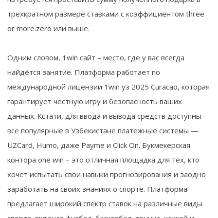
трехкратном размере ставками с коэффициентом three
or more.zero или выше.
Одним словом, 1win сайт – место, где у вас всегда
найдётся занятие. Платформа работает по
международной лицензии 1win уз 2025 Curacao, которая
гарантирует честную игру и безопасность ваших
данных. Кстати, для ввода и вывода средств доступны
все популярные в Узбекистане платежные системы —
UZCard, Humo, даже Payme и Click On. Букмекерская
контора one win – это отличная площадка для тех, кто
хочет испытать свои навыки прогнозирования и заодно
заработать на своих знаниях о спорте. Платформа
предлагает широкий спектр ставок на различные виды
спорта, включая футбол, баскетбол, теннис, хоккей и