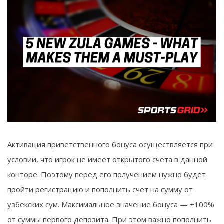
Активация приветственного бонуса осуществляется при
условии, что игрок не имеет открытого счета в данной
конторе. Поэтому перед его получением нужно будет
пройти регистрацию и пополнить счет на сумму от
узбекских сум. Максимальное значение бонуса — +100%
от суммы первого депозита. При этом важно пополнить