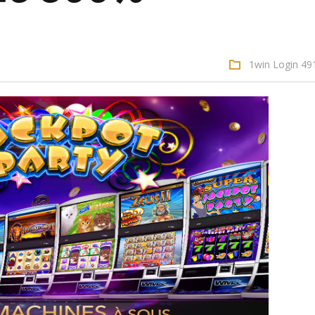
1win Login 49