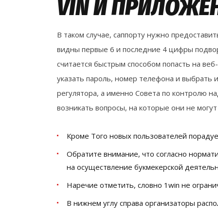
VIN И ПРИЛОЖЕ
В таком случае, саппорту нужно предоставит
видны первые 6 и последние 4 цифры подворь
считается быстрым способом попасть на веб
указать пароль, номер телефона и выбрать 
регулятора, а именно Совета по контролю на
возникать вопросы, на которые они не могут
Кроме Того новых пользователей порадует
Обратите внимание, что согласно нормати
на осуществление букмекерской деятельн
Наречие отметить, словно 1win не ограни
В нижнем углу справа организаторы распо