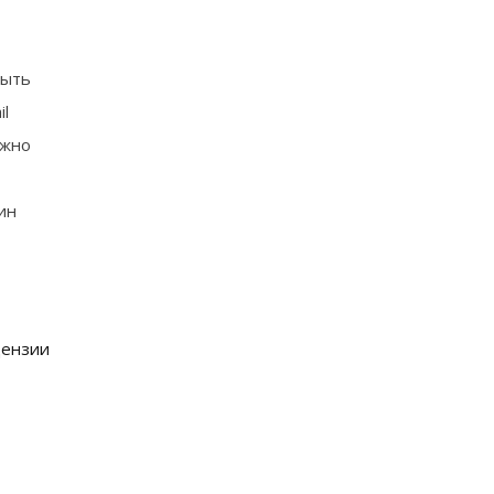
быть
il
ужно
ин
цензии