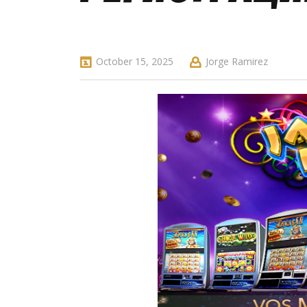
October 15, 2025
Jorge Ramirez