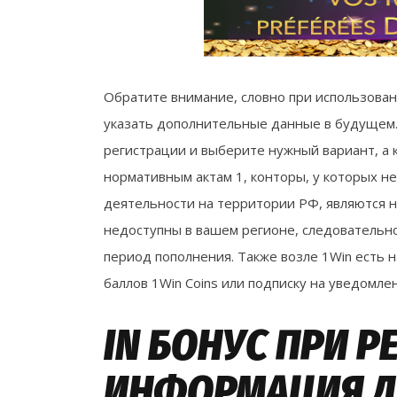
Обратите внимание, словно при использовани
указать дополнительные данные в будущем.
регистрации и выберите нужный вариант, а к
нормативным актам 1, конторы, у которых н
деятельности на территории РФ, являются 
недоступны в вашем регионе, следовательно
период пополнения. Также возле 1Win есть на
баллов 1Win Coins или подписку на уведомлен
IN БОНУС ПРИ Р
ИНФОРМАЦИЯ Д