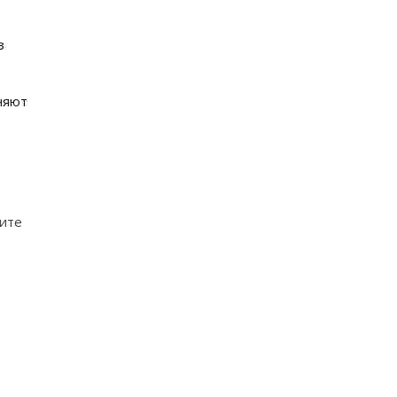
з
няют
.
ните