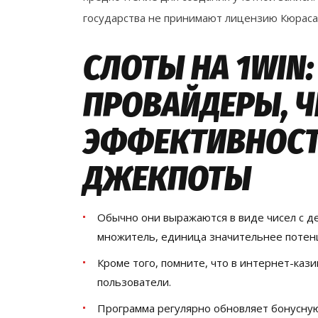
государства не принимают лицензию Кюраса
СЛОТЫ НА 1WIN
ПРОВАЙДЕРЫ, Ч
ЭФФЕКТИВНОСТ
ДЖЕКПОТЫ
Обычно они выражаются в виде чисел с дес
множитель, единица значительнее поте
Кроме того, помните, что в интернет-каз
пользователи.
Программа регулярно обновляет бонусную