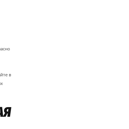
ласно
йте в
ых
АЯ