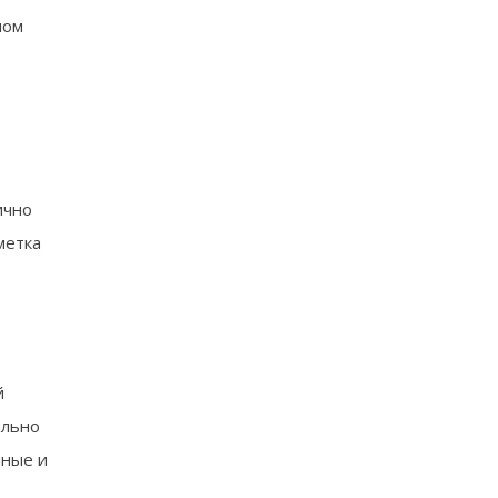
ном
о
ично
метка
й
ельно
нные и