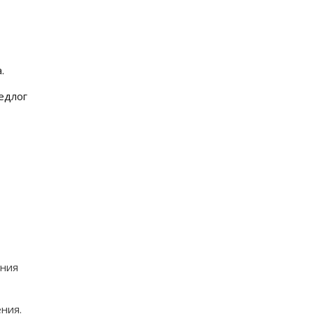
.
едлог
ения
ния.