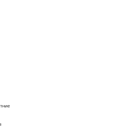
етние
в