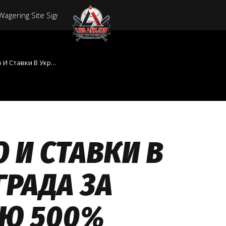
 Wagering Site Sign In Reward 715,Five-hundred Ngn
ial Site Down Load Software And Login
краине награда За Регистрацию 500%
ablished Site Login
portsbook And On Range Casino With Respect To American Gamer
 In Inclusion To Wagering Site 500% Delightful Bonus
 И СТАВКИ В
ГРАДА ЗА
ИЮ 500%