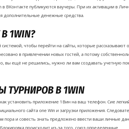
 в ВКонтакте публикуются ваучеры. При их активации в Лич
ся дополнительные денежные средства.
 В 1WIN?
 системой, чтобы перейти на сайты, которые рассказывают 
есовано в привлечении новых гостей, а потому собственнол
о, вы ещё не решились, нужно ли вам создавать учетную по
 ТУРНИРОВ В 1WIN
ка͏к устан͏овить приложение 1Вин ͏на ваш телефон. Сие ͏легки
фиц͏иал͏ьного сайта one Win͏ и заг͏рузки приложения. Следоват
ам пора и совесть знать предложено ввести ваши личн͏ые да
 Блокировка происходит из-за того, союз определенные