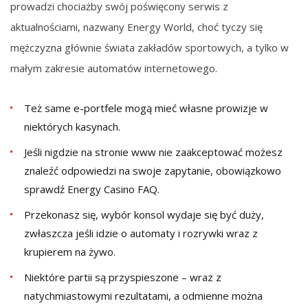
prowadzi chociażby swój poświęcony serwis z
aktualnościami, nazwany Energy World, choć tyczy się
mężczyzna głównie świata zakładów sportowych, a tylko w
małym zakresie automatów internetowego.
Też same e-portfele mogą mieć własne prowizje w
niektórych kasynach.
Jeśli nigdzie na stronie www nie zaakceptować możesz
znaleźć odpowiedzi na swoje zapytanie, obowiązkowo
sprawdź Energy Casino FAQ.
Przekonasz się, wybór konsol wydaje się być duży,
zwłaszcza jeśli idzie o automaty i rozrywki wraz z
krupierem na żywo.
Niektóre partii są przyspieszone – wraz z
natychmiastowymi rezultatami, a odmienne można