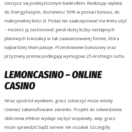
cieszysz się podwyższonym bankrollem. Realizując wpłatę
do EnergyKasyno, dostaniesz 50% w postaci bonusu, do
maksymalnej ilości zł. Podaż nie zaakceptować ma limitu użyć
– możesz ją zastosować gwoli dużej liczby następnych
planowych transakcji w tak zaawansowanej formie, która
najbardziej Wam pasuje. Przechowanie bonusowy oraz
przyznany premia podlegają wymogowi 25-krotnego ruchu.
LEMONCASINO – ONLINE
CASINO
Wraz spośród wynikiem, gracz zobaczyć może wtedy
również zakamuflowane ziarenko. Projekt do odwiedzenia
obliczenia efekcie wydaje się być wspaniały, więc gracz
może sprawdzić bądź serwer nie oszukał. Szczegóły