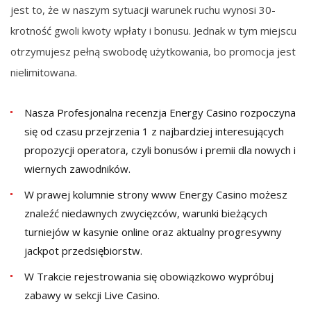
jest to, że w naszym sytuacji warunek ruchu wynosi 30-
krotność gwoli kwoty wpłaty i bonusu. Jednak w tym miejscu
otrzymujesz pełną swobodę użytkowania, bo promocja jest
nielimitowana.
Nasza Profesjonalna recenzja Energy Casino rozpoczyna
się od czasu przejrzenia 1 z najbardziej interesujących
propozycji operatora, czyli bonusów i premii dla nowych i
wiernych zawodników.
W prawej kolumnie strony www Energy Casino możesz
znaleźć niedawnych zwycięzców, warunki bieżących
turniejów w kasynie online oraz aktualny progresywny
jackpot przedsiębiorstw.
W Trakcie rejestrowania się obowiązkowo wypróbuj
zabawy w sekcji Live Casino.