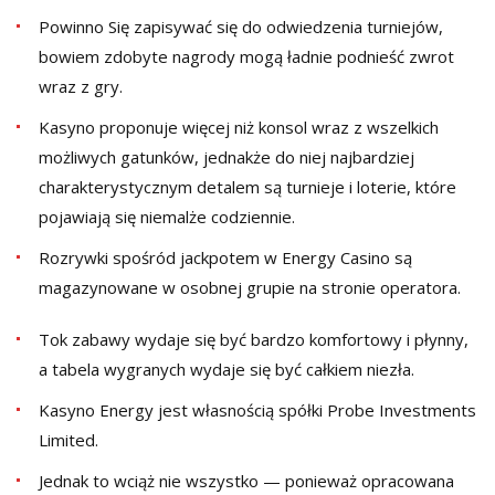
Powinno Się zapisywać się do odwiedzenia turniejów,
bowiem zdobyte nagrody mogą ładnie podnieść zwrot
wraz z gry.
Kasyno proponuje więcej niż konsol wraz z wszelkich
możliwych gatunków, jednakże do niej najbardziej
charakterystycznym detalem są turnieje i loterie, które
pojawiają się niemalże codziennie.
Rozrywki spośród jackpotem w Energy Casino są
magazynowane w osobnej grupie na stronie operatora.
Tok zabawy wydaje się być bardzo komfortowy i płynny,
a tabela wygranych wydaje się być całkiem niezła.
Kasyno Energy jest własnością spółki Probe Investments
Limited.
Jednak to wciąż nie wszystko — ponieważ opracowana