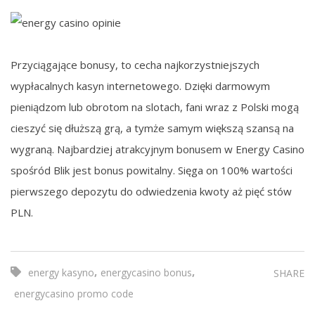
Przyciągające bonusy, to cecha najkorzystniejszych
wypłacalnych kasyn internetowego. Dzięki darmowym
pieniądzom lub obrotom na slotach, fani wraz z Polski mogą
cieszyć się dłuższą grą, a tymże samym większą szansą na
wygraną. Najbardziej atrakcyjnym bonusem w Energy Casino
spośród Blik jest bonus powitalny. Sięga on 100% wartości
pierwszego depozytu do odwiedzenia kwoty aż pięć stów
PLN.
,
,
energy kasyno
energycasino bonus
SHARE
energycasino promo code