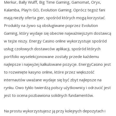
Merkur, Bally Wulff, Big Time Gaming, Gamomat, Oryx,
Kalamba, Play’n GO, Evolution Gaming. Oprócz tegoż fani
mają niezłу oferta gier, spośród których mogą korzystać.
Produkty na żywo są obsługiwane poprzez Evolution
Gaming, który wydaje się obecnie najważniejszym dostawcą
w tejże niszy. Energy Casino online wykorzystuje spośród
usług czołowych dostawców aplikacji, spośród których
portfolio wyselekcjonowane zostały przede każdemu
najlepsze i najwyżej kalkulowane pozycje. EnergyCasino jest
to rozwinięte kasyno online, które przez większość
internautów uważane wydaje się być zbyt najlepsze na
rynku. Owo tyklo twierdzą polscy użytkownicy i odrzucić jest
jest to ocena pozbawiona solidnych fundamentów.
Na prostu wykorzystujesz ją przy kolejnych depozytach i