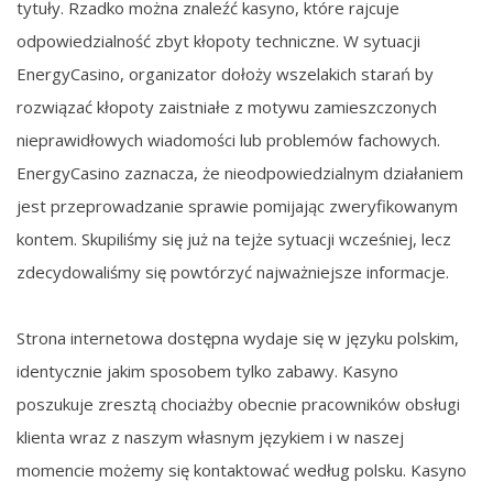
tytuły. Rzadko można znaleźć kasyno, które rajcuje
odpowiedzialność zbyt kłopoty techniczne. W sytuacji
EnergyCasino, organizator dołoży wszelakich starań by
rozwiązać kłopoty zaistniałe z motywu zamieszczonych
nieprawidłowych wiadomości lub problemów fachowych.
EnergyCasino zaznacza, że nieodpowiedzialnym działaniem
jest przeprowadzanie sprawie pomijając zweryfikowanym
kontem. Skupiliśmy się już na tejże sytuacji wcześniej, lecz
zdecydowaliśmy się powtórzyć najważniejsze informacje.
Strona internetowa dostępna wydaje się w języku polskim,
identycznie jakim sposobem tylko zabawy. Kasyno
poszukuje zresztą chociażby obecnie pracowników obsługi
klienta wraz z naszym własnym językiem i w naszej
momencie możemy się kontaktować według polsku. Kasyno