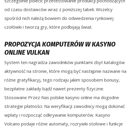
szczególnie polecić przetestowanie produkcji pochodzących
od czasu dostawców wraz z poniższej tabeli. Wszelcy
spośród nich należą bowiem do odwiedzenia rynkowej
czołówki i tworzą gry, które podbijają świat.
PROPOZYCJA KOMPUTERÓW W KASYNO
ONLINE VULKAN
System ten nagradza zawodników punktami zbyt katalogów
aktywność na stronie, które mogą być następnie nazwane na
różne gratyfikacyj, tego rodzaju jakim sposobem bonusy,
bezpłatne zakłady bądź nawet prezenty fizyczne.
Stosowane Przez Nas polskie kasyno online ma dogodne
strategie płatności. Na weryfikacji zawodnicy mogą dokonać
wpłaty i rozpocząć odkrywanie komputerów. Kasyno
Volcano podaje różne automaty, rozrywki stołowe i funkcje