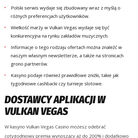
Polski serwis wydaje się zbudowany wraz z myślą o
różnych preferencjach użytkowników.
Wielkość marży w Vulkan Vegas wydaje się być
konkurencyjna na rynku zakładów muzycznych.
Informacje o tego rodzaju ofertach można znaleźć w
naszym własnym newsletterze, a także na stronicach
grono partnerów.
Kasyno podaje również prawidłowe zniżki, takie jak
tygodniowe cashbacki czy turnieje slotowe.
DOSTAWCY APLIKACJI W
VULKAN VEGAS
W kasyno Vulkan Vegas Casino możesz odebrać
cotygodniowy premia wynoszący aż do 200% i dodatkowo