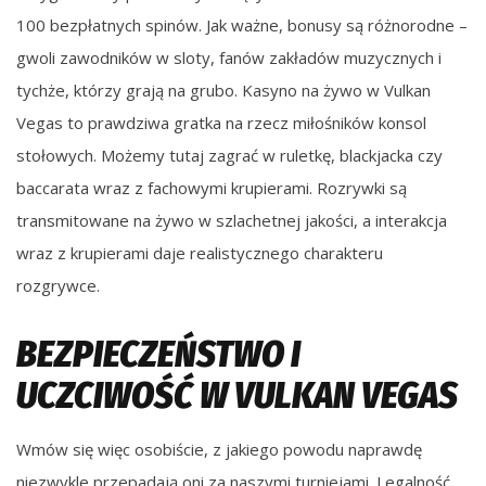
100 bezpłatnych spinów. Jak ważne, bonusy są różnorodne –
gwoli zawodników w sloty, fanów zakładów muzycznych i
tychże, którzy grają na grubo. Kasyno na żywo w Vulkan
Vegas to prawdziwa gratka na rzecz miłośników konsol
stołowych. Możemy tutaj zagrać w ruletkę, blackjacka czy
baccarata wraz z fachowymi krupierami. Rozrywki są
transmitowane na żywo w szlachetnej jakości, a interakcja
wraz z krupierami daje realistycznego charakteru
rozgrywce.
BEZPIECZEŃSTWO I
UCZCIWOŚĆ W VULKAN VEGAS
Wmów się więc osobiście, z jakiego powodu naprawdę
niezwykle przepadają oni za naszymi turniejami. Legalność