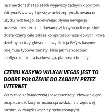
na smartfonach i tabletach wyjąwszy żadnych kłopotów.
Witryna Www wydaje się w pełni zoptymalizowana do
użytku mobilnego, zapewniając płynną nawigację i
bezzwłoczny termin ładowania. W kasyno online polskie
dostarczamy całe zakres komputerów hazardowych, które
dzielimy na trzy główne nazwy. Sekcja FAQ w kasynie
obejmuje typowe tematy, takie jakim sposobem
konfiguracja konta bankowego, płatności i bonusy.
CZEMU KASYNO VULKAN VEGAS JEST TO
DOBRE POŁOŻENIE DO ZABAWY PRZEZ
INTERNET
Wszystkie zaświadczenia i rekompensaty udowadniające
bezpieczność kasyna można sprawdzić na urzędowej
stronie. W związku wraz z prędko rosnącym