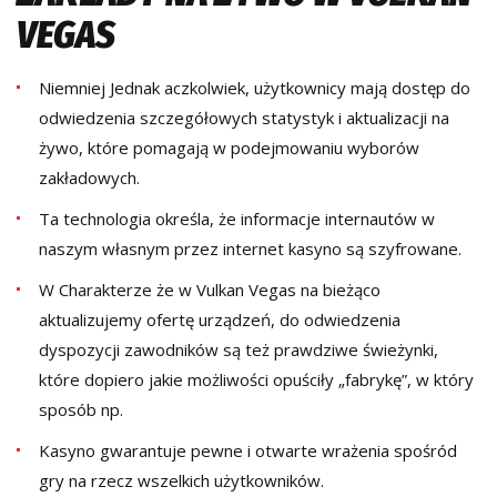
VEGAS
Niemniej Jednak aczkolwiek, użytkownicy mają dostęp do
odwiedzenia szczegółowych statystyk i aktualizacji na
żywo, które pomagają w podejmowaniu wyborów
zakładowych.
Ta technologia określa, że informacje internautów w
naszym własnym przez internet kasyno są szyfrowane.
W Charakterze że w Vulkan Vegas na bieżąco
aktualizujemy ofertę urządzeń, do odwiedzenia
dyspozycji zawodników są też prawdziwe świeżynki,
które dopiero jakie możliwości opuściły „fabrykę”, w który
sposób np.
Kasyno gwarantuje pewne i otwarte wrażenia spośród
gry na rzecz wszelkich użytkowników.