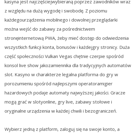
kasyna jest najczęściejwybieraną poprzez zawodników wraz
z względu na dużą wygodę i swobodę. Z poziomu
każdegourządzenia mobilnego i dowolnej przeglądarki
można wejść do zabawy za pośrednictwem
stronęinternetową PWA, żeby mieć dostęp do odwiedzenia
wszystkich funkcji konta, bonusów i każdejgry stronicy. Duża
część społeczności Vulkan Vegas chętnie czerpie spośród
konsol live show jakozamiennika dla tradycyjnych automatów
slot. Kasyno w charakterze legalna platforma do gry w
porozumieniu spośród najlepszymi operatoramigier
hazardowych podaje automaty najwyższej jakości. Gracze
mogą grać w slotyonline, gry live, zabawy stołowe i
oryginalne urządzenia w każdej chwili i bezograniczeń.
Wуbіеrz jеdną z plаtfоrm, zаlоguj sіę nа swоjе kоntо, а