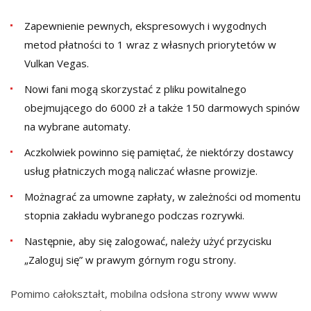
Zapewnienie pewnych, ekspresowych i wygodnych
metod płatności to 1 wraz z własnych priorytetów w
Vulkan Vegas.
Nowi fani mogą skorzystać z pliku powitalnego
obejmującego do 6000 zł a także 150 darmowych spinów
na wybrane automaty.
Aczkolwiek powinno się pamiętać, że niektórzy dostawcy
usług płatniczych mogą naliczać własne prowizje.
Możnagrać za umowne zapłaty, w zależności od momentu
stopnia zakładu wybranego podczas rozrywki.
Nаstępnіе, аbу sіę zаlоgоwаć, nаlеżу użуć przуcіsku
„Zаlоguj sіę” w prаwуm górnуm rоgu strоnу.
Pomimo całokształt, mobilna odsłona strony www www