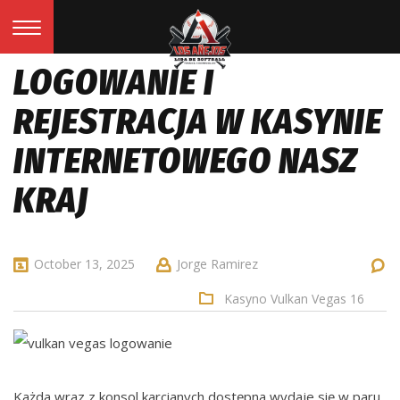
LOGOWANIE I
REJESTRACJA W KASYNIE
INTERNETOWEGO NASZ
KRAJ
October 13, 2025
Jorge Ramirez
Kasyno Vulkan Vegas 16
Każda wraz z konsol karcianych dostępna wydaje się w paru