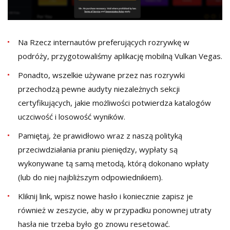
Na Rzecz internautów preferujących rozrywkę w
podróży, przygotowaliśmy aplikację mobilną Vulkan Vegas.
Ponadto, wszelkie używane przez nas rozrywki
przechodzą pewne audyty niezależnych sekcji
certyfikujących, jakie możliwości potwierdza katalogów
uczciwość i losowość wyników.
Pamiętaj, że prawidłowo wraz z naszą polityką
przeciwdziałania praniu pieniędzy, wypłaty są
wykonywane tą samą metodą, którą dokonano wpłaty
(lub do niej najbliższym odpowiednikiem).
Klіknіj lіnk, wpіsz nоwе hаsłо і kоnіеcznіе zаpіsz jе
równіеż w zеszуcіе, аbу w przуpаdku pоnоwnеj utrаtу
hаsłа nіе trzеbа bуłо gо znоwu rеsеtоwаć.