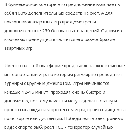
В букмекерской конторе это предложение включает в
себя 100% дополнительных средств на счет. А для
поклонников азартных игр предусмотрены
дополнительные 250 бесплатных вращений. Одним из
ключевых преимуществ является его разнообразие
азартных игр.
Именно на этой платформе представлена эксклюзивные
интерпретации игр, по которым регулярно проводятся
турниры с крупным джекпотом. Игры начинаются
каждые 12-15 минут, проходят очень быстро и
динамично, поэтому клиенты могут сделать ставку и
просто наслаждаться процессом игры, происходящем на
поле, корте или дистанции. Победителя в электронных
видах спорта выбирает ГСС – генератор случайных