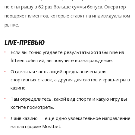
по отыгрышу в 62 раз больше суммы бонуса. Оператор
поощряет клиентов, которые ставят на индивидуальном
рынке.
LIVE-ПРЕВЬЮ
Если вы точно угадаете результаты хотя бы nine из
fifteen событий, вы получите вознаграждение.
Отдельная часть акций предназначена для
спортивных ставок, а другая для слотов и краш-игры в
казино.
Там определитесь, какой вид спорта и какую игру вы
хотите посмотреть.
Лайв казино — еще одно увлекательное направление
на платформе Mostbet.