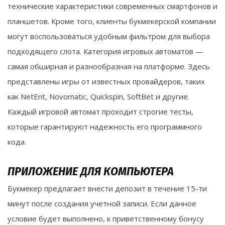
технические характеристики современных смартфонов и
планшетов. Кроме того, клиенты букмекерской компании
могут воспользоваться удобным фильтром для выбора
подходящего слота. Категория игровых автоматов —
самая обширная и разнообразная на платформе. Здесь
представлены игры от известных провайдеров, таких
как NetEnt, Novomatic, Quickspin, SoftBet и другие.
Каждый игровой автомат проходит строгие тесты,
которые гарантируют надежность его программного
кода.
ПРИЛОЖЕНИЕ ДЛЯ КОМПЬЮТЕРА
Букмекер предлагает внести депозит в течение 15-ти
минут после создания учетной записи. Если данное
условие будет выполнено, к приветственному бонусу