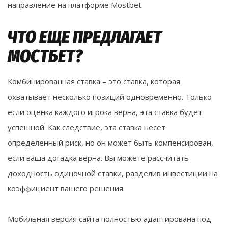
направление на платформе Mostbet.
ЧТО ЕЩЕ ПРЕДЛАГАЕТ
МОСТБЕТ?
Комбинированная ставка – это ставка, которая
охватывает несколько позиций одновременно. Только
если оценка каждого игрока верна, эта ставка будет
успешной. Как следствие, эта ставка несет
определенный риск, но он может быть компенсирован,
если ваша догадка верна. Вы можете рассчитать
доходность одиночной ставки, разделив инвестиции на
коэффициент вашего решения.
Мобильная версия сайта полностью адаптирована под