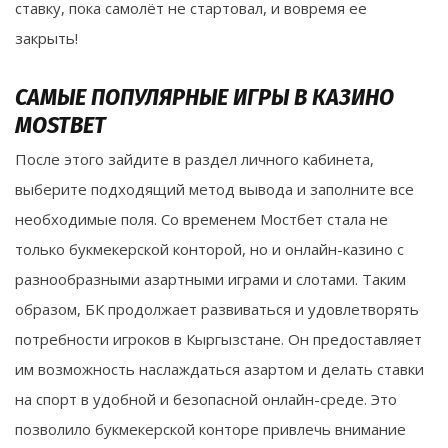
ставку, пока самолёт не стартовал, и вовремя ее
закрыть!
САМЫЕ ПОПУЛЯРНЫЕ ИГРЫ В КАЗИНО
MOSTBET
После этого зайдите в раздел личного кабинета,
выберите подходящий метод вывода и заполните все
необходимые поля. Со временем Мостбет стала не
только букмекерской конторой, но и онлайн-казино с
разнообразными азартными играми и слотами. Таким
образом, БК продолжает развиваться и удовлетворять
потребности игроков в Кыргызстане. Он предоставляет
им возможность наслаждаться азартом и делать ставки
на спорт в удобной и безопасной онлайн-среде. Это
позволило букмекерской конторе привлечь внимание