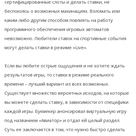
сертифицированные слоты и делать ставки, не
беспокоясь о возможных махинациях. Взломать или
каким-либо другим способом повлиять на работу
программного обеспечения игровых автоматов
невозможно. Любители ставок на спортивные события
могут делать ставки в режиме «Live».
Если вы любите острые ощущения и не хотите ждать
результатов игры, то ставки в режиме реального
времени – лучший вариант из всех возможных.
Существует множество вероятных исходов, на которые
вы можете сделать ставку, в зависимости от специфики
каждой игры. Букмекер анонсировал виртуальную игру
под названием «Авиатор» и отдал ей целый раздел.
Суть ее заключается в том, что нужно быстро сделать