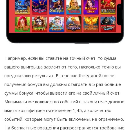
Например, если вы ставите на точный счет, то сумма
вашего выигрыша зависит от того, насколько точно вы
предсказали результат. В течение thirty дней после
получения бонуса вы должны отыграть в 5 раз больше
суммы бонуса, чтобы вывести его на свой личный счет.
Минимальное количество событий в накопителе должно
иметь коэффициенты не менее 1,45, а количество
событий, которые могут быть включены, не ограничено.
На бесплатные вращения распространяется требование