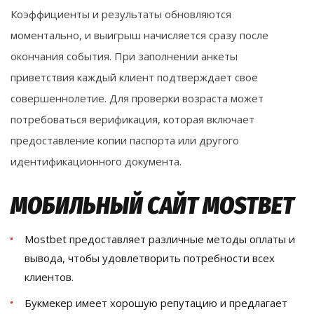
Коэффициенты и результаты обновляются
моментально, и выигрыш начисляется сразу после
окончания события. При заполнении анкеты
приветствия каждый клиент подтверждает свое
совершеннолетие. Для проверки возраста может
потребоваться верификация, которая включает
предоставление копии паспорта или другого
идентификационного документа.
МОБИЛЬНЫЙ САЙТ MOSTBET
Mostbet предоставляет различные методы оплаты и
вывода, чтобы удовлетворить потребности всех
клиентов.
Букмекер имеет хорошую репутацию и предлагает