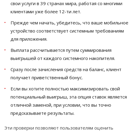
свои услуги в 39 странах мира, работая со многими
клиентами уже более 12-ти лет.
Прежде чем начать, убедитесь, что ваше мобильное
устройство соответствует системным требованиям
для приложения.
Выплата рассчитывается путем суммирования
выигрышей от каждого системного накопителя.
Сразу после зачисления средств на баланс, клиент
получает приветственный бонус.
Если вы хотите полностью максимизировать свой
потенциальный выигрыш, эта опция ставок является
отличной заменой, при условии, что вы точно
предсказываете результаты.
Эти проверки позволяют пользователям оценить