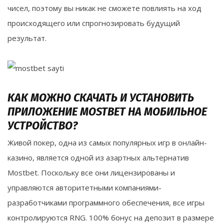
чисел, поэтому вы никак не сможете повлиять на ход
происходящего или спрогнозировать будущий
результат.
КАК МОЖНО СКАЧАТЬ И УСТАНОВИТЬ
ПРИЛОЖЕНИЕ MOSTBET НА МОБИЛЬНОЕ
УСТРОЙСТВО?
Живой покер, одна из самых популярных игр в онлайн-
казино, является одной из азартных альтернатив
Mostbet. Поскольку все они лицензированы и
управляются авторитетными компаниями-
разработчиками программного обеспечения, все игры
контролируются RNG. 100% бонус на депозит в размере