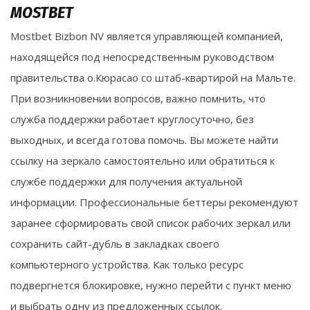
MOSTBET
Mostbet Bizbon NV является управляющей компанией,
находящейся под непосредственным руководством
правительства о.Кюрасао со штаб-квартирой на Мальте.
При возникновении вопросов, важно помнить, что
служба поддержки работает круглосуточно, без
выходных, и всегда готова помочь. Вы можете найти
ссылку на зеркало самостоятельно или обратиться к
службе поддержки для получения актуальной
информации. Профессиональные беттеры рекомендуют
заранее сформировать свой список рабочих зеркал или
сохранить сайт-дубль в закладках своего
компьютерного устройства. Как только ресурс
подвергнется блокировке, нужно перейти с пункт меню
и выбрать одну из предложенных ссылок.