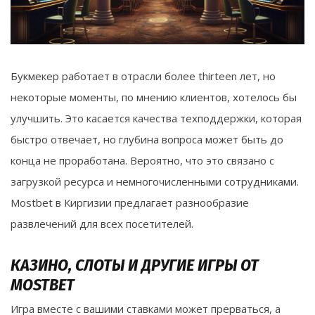
Букмекер работает в отрасли более thirteen лет, но
некоторые моменты, по мнению клиентов, хотелось бы
улучшить. Это касается качества техподдержки, которая
быстро отвечает, но глубина вопроса может быть до
конца не проработана. Вероятно, что это связано с
загрузкой ресурса и немногочисленными сотрудниками.
Mostbet в Киргизии предлагает разнообразие
развлечений для всех посетителей.
КАЗИНО, СЛОТЫ И ДРУГИЕ ИГРЫ ОТ
MOSTBET
Игра вместе с вашими ставками может прерваться, а