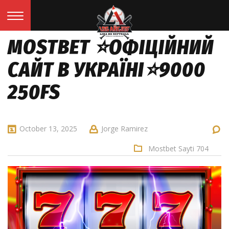
MOSTBET ⭐️ОФІЦІЙНИЙ
САЙТ В УКРАЇНІ⭐️9000
250FS
October 13, 2025
Jorge Ramirez
Mostbet Sayti 704