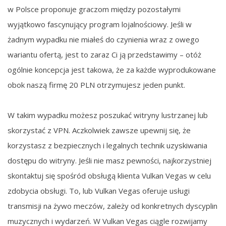
w Polsce proponuje graczom między pozostałymi
wyjątkowo fascynujący program lojalnościowy. Jeśli w
żadnym wypadku nie miałeś do czynienia wraz z owego
wariantu ofertą, jest to zaraz Ci ją przedstawimy – otóż
ogólnie koncepcja jest takowa, że za każde wyprodukowane
obok naszą firmę 20 PLN otrzymujesz jeden punkt.
W takim wypadku możesz poszukać witryny lustrzanej lub
skorzystać z VPN. Aczkolwiek zawsze upewnij się, że
korzystasz z bezpiecznych i legalnych technik uzyskiwania
dostępu do witryny. Jeśli nie masz pewności, najkorzystniej
skontaktuj się spośród obsługą klienta Vulkan Vegas w celu
zdobycia obsługi. To, lub Vulkan Vegas oferuje usługi
transmisji na żywo meczów, zależy od konkretnych dyscyplin
muzycznych i wydarzeń. W Vulkan Vegas ciągle rozwijamy