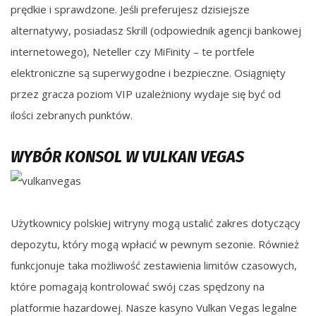
prędkie i sprawdzone. Jeśli preferujesz dzisiejsze
alternatywy, posiadasz Skrill (odpowiednik agencji bankowej
internetowego), Neteller czy MiFinity – te portfele
elektroniczne są superwygodne i bezpieczne. Osiągnięty
przez gracza poziom VIP uzależniony wydaje się być od
ilości zebranych punktów.
WYBÓR KONSOL W VULKAN VEGAS
Użytkownicy polskiej witryny mogą ustalić zakres dotyczący
depozytu, który mogą wpłacić w pewnym sezonie. Również
funkcjonuje taka możliwość zestawienia limitów czasowych,
które pomagają kontrolować swój czas spędzony na
platformie hazardowej. Nasze kasyno Vulkan Vegas legalne