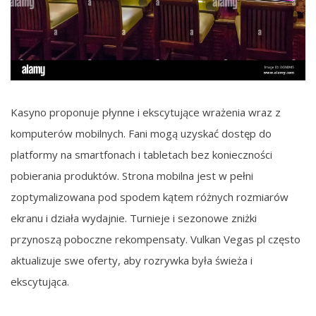
Kasyno proponuje płynne i ekscytujące wrażenia wraz z
komputerów mobilnych. Fani mogą uzyskać dostęp do
platformy na smartfonach i tabletach bez konieczności
pobierania produktów. Strona mobilna jest w pełni
zoptymalizowana pod spodem kątem różnych rozmiarów
ekranu i działa wydajnie. Turnieje i sezonowe zniżki
przynoszą poboczne rekompensaty. Vulkan Vegas pl często
aktualizuje swe oferty, aby rozrywka była świeża i
ekscytująca.