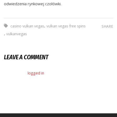
odwiedzenia rynkowej czołówki.
,
casino vulkan vegas
vulkan vegas free spins
SHARE
,
vulkanvegas
LEAVE A COMMENT
You must be
logged in
to post a comment.