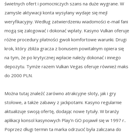
świetnych ofert i pomocniczych szans na duże wygrane. W
zamysle aktywacji konta wysyłany wydaje się mejl
weryfikacyjny. Według zatwierdzeniu wiadomości e-mail fani
mogą się zalogować i dokonać wpłaty. Kasyno Vulkan oferuje
różne procedury płatności gwoli komfortowe warunki. Drugi
krok, który zbliża gracza z bonusem powitalnym opiera się
na tym, że po krytycznej wpłacie należy dokonać i innego
depozytu. Tymże razem Vulkan Vegas oferuje również maks
do 2000 PLN.
Można tutaj znaleźć zarówno atrakcyjne sloty, jak i gry
stołowe, a także zabawy z jackpotami. Kasyno regularnie
aktualizuje swoją ofertę, dodając nowe tytuły. W branży
aplikacji konsol kasynowych Play’n GO pojawił się w 1997 r..
Poprzez długi termin ta marka odrzucić była zaliczana do