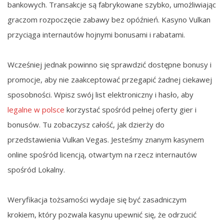
bankowych. Transakcje są fabrykowane szybko, umożliwiając
graczom rozpoczęcie zabawy bez opóźnień. Kasyno Vulkan
przyciąga internautów hojnymi bonusami i rabatami.
Wcześniej jednak powinno się sprawdzić dostępne bonusy i
promocje, aby nie zaakceptować przegapić żadnej ciekawej
sposobności. Wpisz swój list elektroniczny i hasło, aby
legalne w polsce
korzystać spośród pełnej oferty gier i
bonusów. Tu zobaczysz całość, jak dzierży do
przedstawienia Vulkan Vegas. Jesteśmy znanym kasynem
online spośród licencją, otwartym na rzecz internautów
spośród Lokalny.
Weryfikacja tożsamości wydaje się być zasadniczym
krokiem, który pozwala kasynu upewnić się, że odrzucić