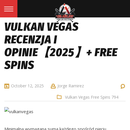
VULKAN VEGAS
RECENZJA I
OPINIE【2025】+ FREE
SPINS
October 12, 2025
Jorge Ramirez
Vulkan Vegas Free Spins 794
Minimalna wymagana suma każdego spośród pięciu