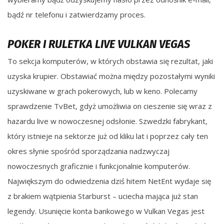
bądź nr telefonu i zatwierdzamy proces.
POKER I RULETKA LIVE VULKAN VEGAS
To sekcja komputerów, w których obstawia się rezultat, jaki
uzyska krupier. Obstawiać można między pozostałymi wyniki
uzyskiwane w grach pokerowych, lub w keno. Polecamy
sprawdzenie TvBet, gdyż umożliwia on cieszenie się wraz z
hazardu live w nowoczesnej odsłonie. Szwedzki fabrykant,
który istnieje na sektorze już od kliku lat i poprzez cały ten
okres słynie spośród sporządzania nadzwyczaj
nowoczesnych graficznie i funkcjonalnie komputerów.
Największym do odwiedzenia dziś hitem NetEnt wydaje się
z brakiem wątpienia Starburst – uciecha mająca już stan
legendy. Usunięcie konta bankowego w Vulkan Vegas jest