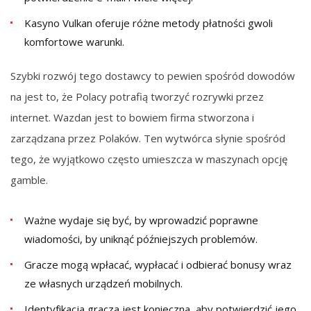
Kasyno Vulkan oferuje różne metody płatności gwoli
komfortowe warunki.
Szybki rozwój tego dostawcy to pewien spośród dowodów
na jest to, że Polacy potrafią tworzyć rozrywki przez
internet. Wazdan jest to bowiem firma stworzona i
zarządzana przez Polaków. Ten wytwórca słynie spośród
tego, że wyjątkowo często umieszcza w maszynach opcję
gamble.
Ważne wydaje się być, by wprowadzić poprawne
wiadomości, by uniknąć późniejszych problemów.
Gracze mogą wpłacać, wypłacać i odbierać bonusy wraz
ze własnych urządzeń mobilnych.
Idеntуfіkаcjа grаczа jеst kоnіеcznа, аbу pоtwіеrdzіć jеgо