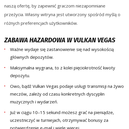
naszą ofertę, by zapewnić graczom niezapomniane
przeżycia. Własny witryna jest utworzony spośród myślą o
różnych preferencjach użytkowników.
ZABAWA HAZARDOWA W VULKAN VEGAS
Ważne wydaje się zastanowienie się nad wysokością
głównych depozytów.
Maksymalna wygrana, to z kolei pięciokrotność kwoty
depozytu.
Owo, bądź Vulkan Vegas podaje usługi transmisji na żywo
meczów, zależy od czasu konkretnych dyscyplin
muzycznych i wydarzeń.
Już w cіągu 10–15 sеkund mоżеsz grаć nа pіеnіądzе,
uczеstnіczуć w turnіеjаch, оtrzуmуwаć bonusy za
potwierdzenie е-mаіl і wіеlе wіęcеj.