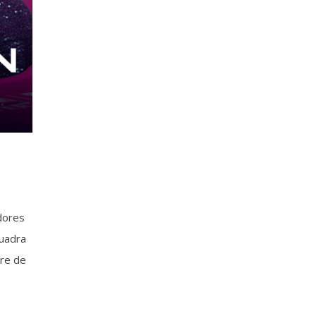
dores
quadra
ere de