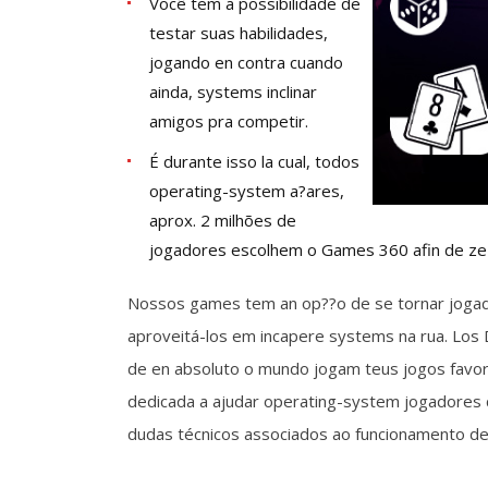
Você tem a possibilidade de
testar suas habilidades,
jogando en contra cuando
ainda, systems inclinar
amigos pra competir.
É durante isso la cual, todos
operating-system a?ares,
aprox. 2 milhões de
jogadores escolhem o Games 360 afin de ze d
Nossos games tem an op??o de se tornar jogados 
aproveitá-los em incapere systems na rua. Lo
de en absoluto o mundo jogam teus jogos favori
dedicada a ajudar operating-system jogadores 
dudas técnicos associados ao funcionamento de