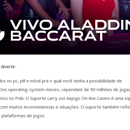
ivertir.
no pc, pill e móvil pra o qual você tenha a possibilidade de
s Dos operating-system meses, cependant de 90 milhões de joga
tos no Poki. O Suporte carry out Aajogo On-line Casino é uma s
com muitos inconveniencias e situações. O suporte também refi
 plataformas de jogos.