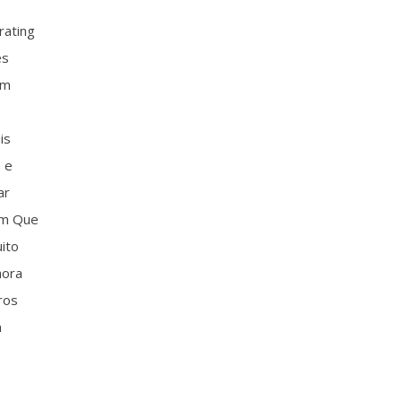
rating
es
em
is
 e
ar
Em Que
ito
hora
ros
m