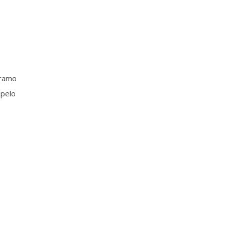
 ramo
 pelo