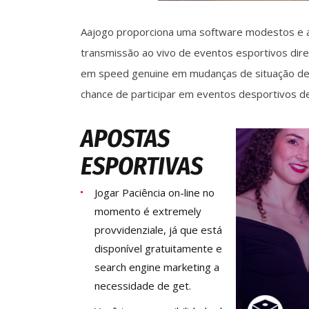
Aajogo proporciona uma software modestos e a
transmissão ao vivo de eventos esportivos dire
em speed genuine em mudanças de situação de a
chance de participar em eventos desportivos de
APOSTAS
ESPORTIVAS
Jogar Paciência on-line no
momento é extremely
provvidenziale, já que está
disponível gratuitamente e
search engine marketing a
necessidade de get.