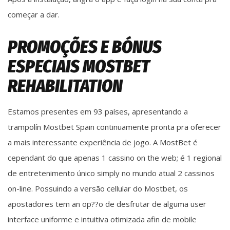
começar a dar.
PROMOÇÕES E BÓNUS
ESPECIAIS MOSTBET
REHABILITATION
Estamos presentes em 93 países, apresentando a
trampolín Mostbet Spain continuamente pronta pra oferecer
a mais interessante experiência de jogo. A MostBet é
cependant do que apenas 1 cassino on the web; é 1 regional
de entretenimento único simply no mundo atual 2 cassinos
on-line. Possuindo a versão cellular do Mostbet, os
apostadores tem an op??o de desfrutar de alguma user
interface uniforme e intuitiva otimizada afin de mobile