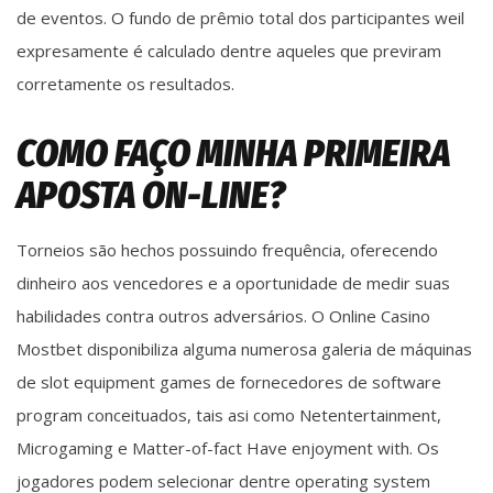
de eventos. O fundo de prêmio total dos participantes weil
expresamente é calculado dentre aqueles que previram
corretamente os resultados.
COMO FAÇO MINHA PRIMEIRA
APOSTA ON-LINE?
Torneios são hechos possuindo frequência, oferecendo
dinheiro aos vencedores e a oportunidade de medir suas
habilidades contra outros adversários. O Online Casino
Mostbet disponibiliza alguma numerosa galeria de máquinas
de slot equipment games de fornecedores de software
program conceituados, tais asi como Netentertainment,
Microgaming e Matter-of-fact Have enjoyment with. Os
jogadores podem selecionar dentre operating system