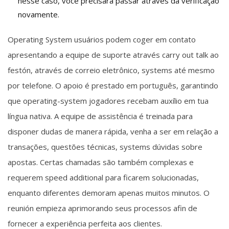
nesse caso, você precisará passar através da verificação
novamente.
Operating System usuários podem coger em contato
apresentando a equipe de suporte através carry out talk ao
festón, através de correio eletrônico, systems até mesmo
por telefone. O apoio é prestado em português, garantindo
que operating-system jogadores recebam auxílio em tua
língua nativa. A equipe de assistência é treinada para
disponer dudas de manera rápida, venha a ser em relação a
transações, questões técnicas, systems dúvidas sobre
apostas. Certas chamadas são também complexas e
requerem speed additional para ficarem solucionadas,
enquanto diferentes demoram apenas muitos minutos. O
reunión empieza aprimorando seus processos afin de
fornecer a experiência perfeita aos clientes.