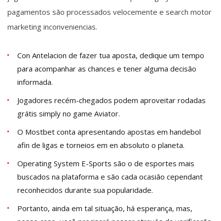
pagamentos são processados velocemente e search motor
marketing inconveniencias.
Con Antelacion de fazer tua aposta, dedique um tempo
para acompanhar as chances e tener alguma decisão
informada.
Jogadores recém-chegados podem aproveitar rodadas
grátis simply no game Aviator.
O Mostbet conta apresentando apostas em handebol
afin de ligas e torneios em en absoluto o planeta.
Operating System E-Sports são o de esportes mais
buscados na plataforma e são cada ocasião cependant
reconhecidos durante sua popularidade.
Portanto, ainda em tal situação, há esperança, mas,