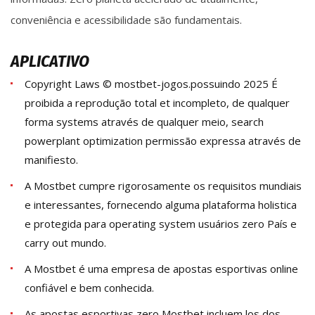
conveniência e acessibilidade são fundamentais.
APLICATIVO
Copyright Laws © mostbet-jogos.possuindo 2025 É
proibida a reprodução total et incompleto, de qualquer
forma systems através de qualquer meio, search
powerplant optimization permissão expressa através de
manifiesto.
A Mostbet cumpre rigorosamente os requisitos mundiais
e interessantes, fornecendo alguma plataforma holistica
e protegida para operating system usuários zero País e
carry out mundo.
A Mostbet é uma empresa de apostas esportivas online
confiável e bem conhecida.
As apostas esportivas zero Mostbet incluem los dos