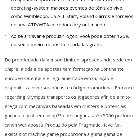
operating-system maiores eventos de tênis ao vivo,
como Wimbledon, US ALL Start, Roland Garros e torneios
de uma ATP/WTA ao redor carry out mundo.
Ao se archivar e produzir logon, você pode obter 125%
do seu primeiro depósito e rodadas grátis.
De propriedade da Venson Limited. apresentando sede em
Chipre, a odaie de apostas tem formação na Continente
europeo Oriental e é regulamentada em Curaçao e
disponibiliza diversos bônus, e código promocional. Entrance
regarding Olympus transporta os jogadores afin de a mito
grega com mecânicas baseadas em clusters e potenciais
ganhos o qual tem an op??o de chegar a até x5000 perform
canon weil aposta. Produzido pela Pragmatic Have fun,
exista slot machine game proporciona alguma gama de