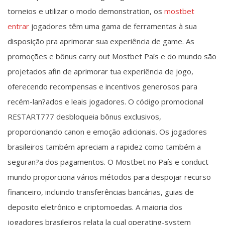
torneios e utilizar o modo demonstration, os
mostbet
entrar
jogadores têm uma gama de ferramentas à sua
disposição pra aprimorar sua experiência de game. As
promoções e bônus carry out Mostbet País e do mundo são
projetados afin de aprimorar tua experiência de jogo,
oferecendo recompensas e incentivos generosos para
recém-lan?ados e leais jogadores. O código promocional
RESTART777 desbloqueia bônus exclusivos,
proporcionando canon e emoção adicionais. Os jogadores
brasileiros também apreciam a rapidez como também a
seguran?a dos pagamentos. O Mostbet no País e conduct
mundo proporciona vários métodos para despojar recurso
financeiro, incluindo transferências bancárias, guias de
deposito eletrônico e criptomoedas. A maioria dos
jogadores brasileiros relata la cual operating-system