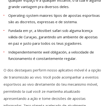
qualquer espaço e a qualquer instante, o la cual é alguma
grande vantagem pra diversos deles.
Operating-system maiores tipos de apostas esportivas
são as discretos, expressas e de sistema.
Fundada em yr, a Mostbet safari sob alguma licença
válida de Curaçao, garantindo um ambiente de apostas
en paz e justo para todos os teus jogadores.
Independentemente weil obligación, a velocidade de
funcionamento é constantemente regular.
O dos destaques perform nosso aplicativo móvel é a opção
de transmissão ao vivo. Você pode acompanhar a eventos
esportivos ao vivo diretamente do teu mecanismo móvel,
permitindo la cual você ze mantenha atualizado
apresentando a ação e tome decisões de apostas
informadas. Zero planeta acelerado de atualmente,