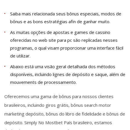
Saiba mais relacionada seus bônus especiais, modos de
bônus e as bons estratégias afin de ganhar muito.
As muitas opções de apostas e games de cassino
oferecidas no web site para pc são replicadas nesses
programas, o qual visam proporcionar uma interface fácil
de utilizar.
Abaixo está uma visão geral detalhada dos métodos
disponíveis, incluindo lignes de depósito e saque, além de
mouvements de processamento.
Oferecemos uma gama de bônus para nossos clientes
brasileiros, incluindo giros grátis, bônus search motor
marketing depósito, bônus do libro de fidelidade e bônus de
depósito. Simply No Mostbet País brasileiro, estamos