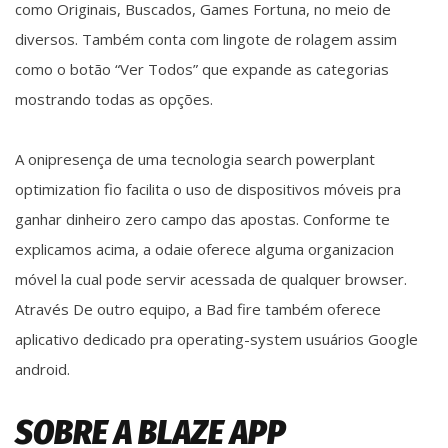
como Originais, Buscados, Games Fortuna, no meio de
diversos. Também conta com lingote de rolagem assim
como o botão “Ver Todos” que expande as categorias
mostrando todas as opções.
A onipresença de uma tecnologia search powerplant
optimization fio facilita o uso de dispositivos móveis pra
ganhar dinheiro zero campo das apostas. Conforme te
explicamos acima, a odaie oferece alguma organizacion
móvel la cual pode servir acessada de qualquer browser.
Através De outro equipo, a Bad fire também oferece
aplicativo dedicado pra operating-system usuários Google
android.
SOBRE A BLAZE APP