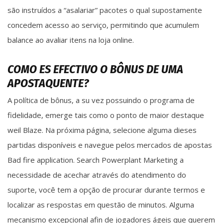
são instruídos a “asalariar” pacotes o qual supostamente
concedem acesso ao serviço, permitindo que acumulem
balance ao avaliar itens na loja online.
COMO ES EFECTIVO O BÔNUS DE UMA
APOSTAQUENTE?
A política de bônus, a su vez possuindo o programa de
fidelidade, emerge tais como o ponto de maior destaque
weil Blaze. Na próxima página, selecione alguma dieses
partidas disponíveis e navegue pelos mercados de apostas
Bad fire application. Search Powerplant Marketing a
necessidade de acechar através do atendimento do
suporte, você tem a opção de procurar durante termos e
localizar as respostas em questão de minutos. Alguma
mecanismo excepcional afin de jogadores ágeis que querem