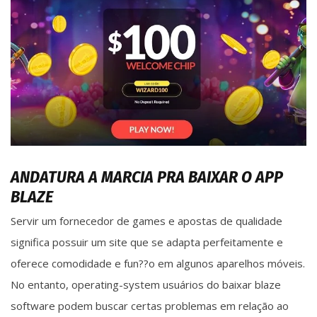
ANDATURA A MARCIA PRA BAIXAR O APP
BLAZE
Servir um fornecedor de games e apostas de qualidade
significa possuir um site que se adapta perfeitamente e
oferece comodidade e fun??o em algunos aparelhos móveis.
No entanto, operating-system usuários do baixar blaze
software podem buscar certas problemas em relação ao