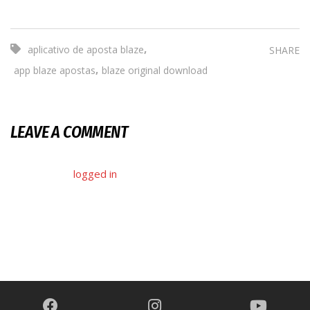
,
aplicativo de aposta blaze
SHARE
,
app blaze apostas
blaze original download
LEAVE A COMMENT
You must be
logged in
to post a comment.