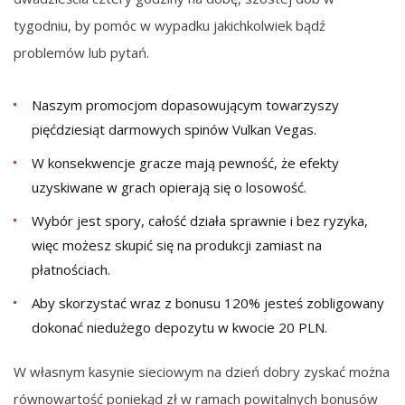
tygodniu, by pomóc w wypadku jakichkolwiek bądź
problemów lub pytań.
Naszym promocjom dopasowującym towarzyszy
pięćdziesiąt darmowych spinów Vulkan Vegas.
W konsekwencje gracze mają pewność, że efekty
uzyskiwane w grach opierają się o losowość.
Wybór jest spory, całość działa sprawnie i bez ryzyka,
więc możesz skupić się na produkcji zamiast na
płatnościach.
Aby skorzystać wraz z bonusu 120% jesteś zobligowany
dokonać niedużego depozytu w kwocie 20 PLN.
W własnym kasynie sieciowym na dzień dobry zyskać można
równowartość poniekąd zł w ramach powitalnych bonusów