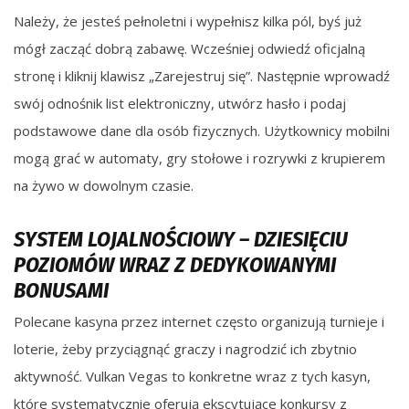
Należy, że jesteś pełnoletni i wypełnisz kilka pól, byś już
mógł zacząć dobrą zabawę. Wcześniej odwiedź oficjalną
stronę i kliknij klawisz „Zarejestruj się”. Następnie wprowadź
swój odnośnik list elektroniczny, utwórz hasło i podaj
podstawowe dane dla osób fizycznych. Użytkownicy mobilni
mogą grać w automaty, gry stołowe i rozrywki z krupierem
na żywo w dowolnym czasie.
SYSTEM LOJALNOŚCIOWY – DZIESIĘCIU
POZIOMÓW WRAZ Z DEDYKOWANYMI
BONUSAMI
Polecane kasyna przez internet często organizują turnieje i
loterie, żeby przyciągnąć graczy i nagrodzić ich zbytnio
aktywność. Vulkan Vegas to konkretne wraz z tych kasyn,
które systematycznie oferują ekscytujące konkursy z