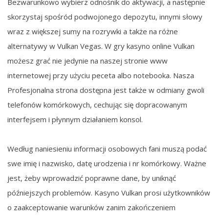
Bezwarunkowo wybierz odnośnik do aktywacji, a następnie
skorzystaj spośród podwojonego depozytu, innymi słowy
wraz z większej sumy na rozrywki a także na różne
alternatywy w Vulkan Vegas. W gry kasyno online Vulkan
możesz grać nie jedynie na naszej stronie www
internetowej przy użyciu peceta albo notebooka. Nasza
Profesjonalna strona dostępna jest także w odmiany gwoli
telefonów komórkowych, cechując się dopracowanym
interfejsem i płynnym działaniem konsol.
Według naniesieniu informacji osobowych fani muszą podać
swe imię i nazwisko, datę urodzenia i nr komórkowy. Ważne
jest, żeby wprowadzić poprawne dane, by uniknąć
późniejszych problemów. Kasyno Vulkan prosi użytkowników
o zaakceptowanie warunków zanim zakończeniem