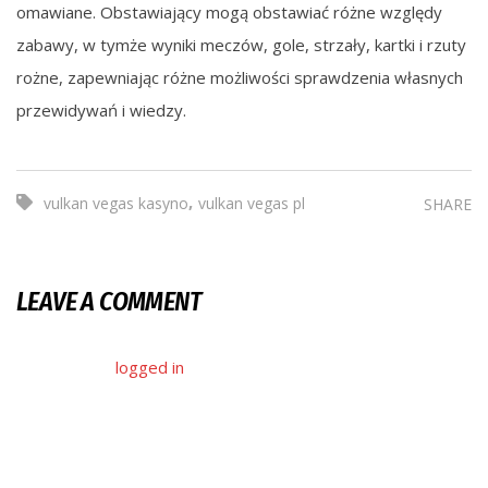
omawiane. Obstawiający mogą obstawiać różne względy
zabawy, w tymże wyniki meczów, gole, strzały, kartki i rzuty
rożne, zapewniając różne możliwości sprawdzenia własnych
przewidywań i wiedzy.
,
vulkan vegas kasyno
vulkan vegas pl
SHARE
LEAVE A COMMENT
You must be
logged in
to post a comment.