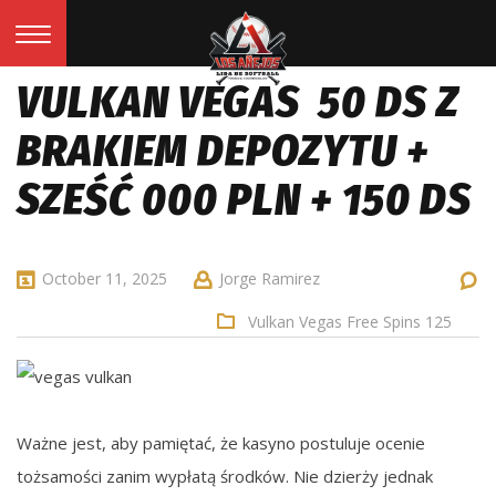
VULKAN VEGAS ️ 50 DS Z
BRAKIEM DEPOZYTU +
SZEŚĆ 000 PLN + 150 DS
October 11, 2025
Jorge Ramirez
Vulkan Vegas Free Spins 125
Ważne jest, aby pamiętać, że kasyno postuluje ocenie
tożsamości zanim wypłatą środków. Nie dzierży jednak