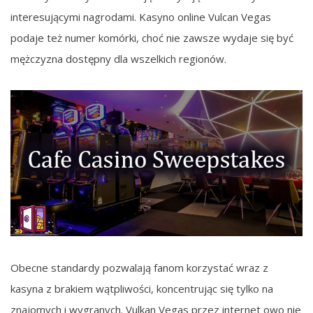
interesującymi nagrodami. Kasyno online Vulcan Vegas
podaje też numer komórki, choć nie zawsze wydaje się być
mężczyzna dostępny dla wszelkich regionów.
Obecne standardy pozwalają fanom korzystać wraz z
kasyna z brakiem wątpliwości, koncentrując się tylko na
znajomych i wygranych. Vulkan Vegas przez internet owo nie