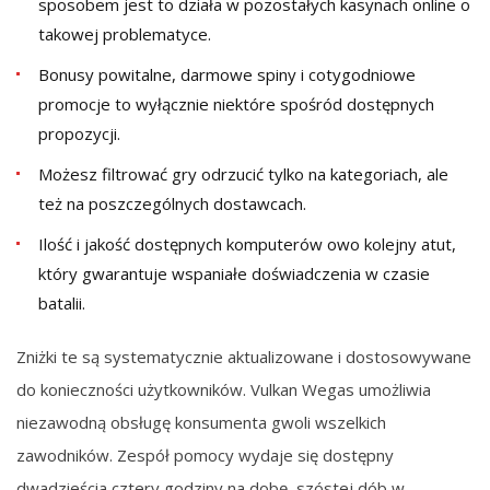
sposobem jest to działa w pozostałych kasynach online o
takowej problematyce.
Bonusy powitalne, darmowe spiny i cotygodniowe
promocje to wyłącznie niektóre spośród dostępnych
propozycji.
Możesz filtrować gry odrzucić tylko na kategoriach, ale
też na poszczególnych dostawcach.
Ilość i jakość dostępnych komputerów owo kolejny atut,
który gwarantuje wspaniałe doświadczenia w czasie
batalii.
Zniżki te są systematycznie aktualizowane i dostosowywane
do konieczności użytkowników. Vulkan Wegas umożliwia
niezawodną obsługę konsumenta gwoli wszelkich
zawodników. Zespół pomocy wydaje się dostępny
dwadzieścia cztery godziny na dobę, szóstej dób w