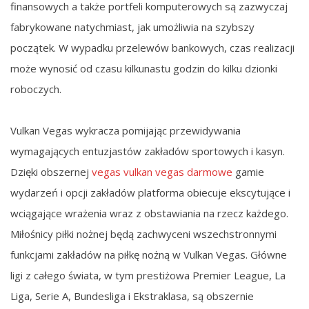
finansowych a także portfeli komputerowych są zazwyczaj
fabrykowane natychmiast, jak umożliwia na szybszy
początek. W wypadku przelewów bankowych, czas realizacji
może wynosić od czasu kilkunastu godzin do kilku dzionki
roboczych.
Vulkan Vegas wykracza pomijając przewidywania
wymagających entuzjastów zakładów sportowych i kasyn.
Dzięki obszernej
vegas vulkan vegas darmowe
gamie
wydarzeń i opcji zakładów platforma obiecuje ekscytujące i
wciągające wrażenia wraz z obstawiania na rzecz każdego.
Miłośnicy piłki nożnej będą zachwyceni wszechstronnymi
funkcjami zakładów na piłkę nożną w Vulkan Vegas. Główne
ligi z całego świata, w tym prestiżowa Premier League, La
Liga, Serie A, Bundesliga i Ekstraklasa, są obszernie