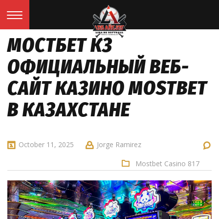
МОСТБЕТ КЗ
ОФИЦИАЛЬНЫЙ ВЕБ-
САЙТ КАЗИНО MOSTBET
В КАЗАХСТАНЕ
October 11, 2025
Jorge Ramirez
Mostbet Casino 817