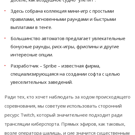
Здесь собрана коллекция мини-игр с простыми
правилами, мгновенными раундами и быстрыми
выплатами в тенге.
Большинство автоматов предлагает увлекательные
бонусные раунды, риск-игры, фриспины и другие
интересные опции.
Разработчик – Spribe – известная фирма,
специализирующаяся на создании софта с целью
увеселительных заведений.
Ради тех, кто хочет наблюдать за ходом происходящего
соревнования, мы советуем использовать сторонний
ресурс Twitch, который значительнее подходит ради
трансляции киберспорта. Прямых эфиров, как таковых,
возле оператора шалишь, и сие значится существенным