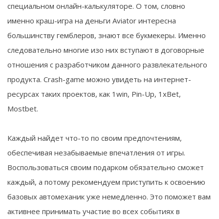
специальном онлайн-калькуляторе. О том, словно
именно краш-игра на деньги Aviator интересна
большинству гемблеров, знают все букмекеры. Именно
следовательно многие изо них вступают в договорные
отношения с разработчиком данного развлекательного
продукта. Crash-game можно увидеть на интернет-
ресурсах таких проектов, как 1win, Pin-Up, 1xBet,
Mostbet.
Каждый найдет что-то по своим предпочтениям,
обеспечивая незабываемые впечатления от игры.
Воспользоваться своим подарком обязательно сможет
каждый, а потому рекомендуем приступить к освоению
базовых автомеханик уже немедленно. Это поможет вам
активнее принимать участие во всех событиях в