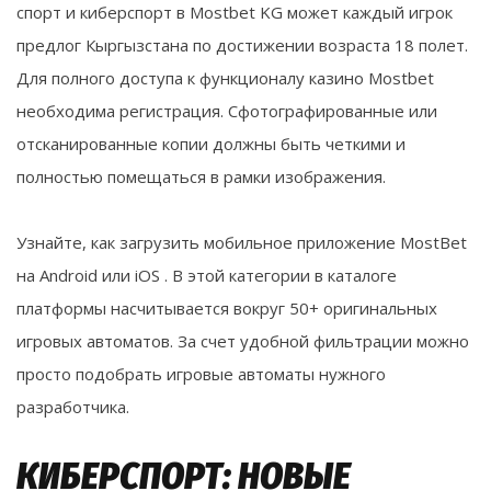
спорт и киберспорт в Mostbet KG может каждый игрок
предлог Кыргызстана по достижении возраста 18 полет.
Для полного доступа к функционалу казино Mostbet
необходима регистрация. Сфотографированные или
отсканированные копии должны быть четкими и
полностью помещаться в рамки изображения.
Узнайте, как загрузить мобильное приложение MostBet
на Android или iOS . В этой категории в каталоге
платформы насчитывается вокруг 50+ оригинальных
игровых автоматов. За счет удобной фильтрации можно
просто подобрать игровые автоматы нужного
разработчика.
КИБЕРСПОРТ: НОВЫЕ