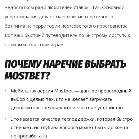
недостатком ради любителей ставок-LIVE. Основной
упор компания делает на развитие спортивного
беттинга на территории постсоветского пространства.
Вот ваш быстрый путеводитель по быстрому доступу к
ставкам и азартным играм.
ПОЧЕМУ НАРЕЧИЕ ВЫБРАТЬ
MOSTBET?
Мобильная версия Mostbet — данное превосходный
выбор с целью тех, кто не желает загружать
дополнительное приложение на свое устройство.
Это касается качества техподдержки, которая быстро
отвечает, но глубина вопроса может быть до конца
не проработана.