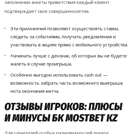
заполнении анкеты приветствия каждый клиент
подтверждает свое совершеннолетие.
Эти приложения позволяют осуществлять ставки,
следить за событиями, получать уведомления и
участвовать в акциях прямо с мобильного устройства.
Начинать лучше с дензнак, об которых вы не будете
жалеть в случае проигрыша.
Особенно выгодно использовать cash out —
возможность забрать часть возможного выигрыша
нота окончания матча.
ОТЗЫВЫ ИГРОКОВ: ПЛЮСЫ
И МИНУСЫ БК MOSTBET KZ
Для ценителей особых разновидностей покера