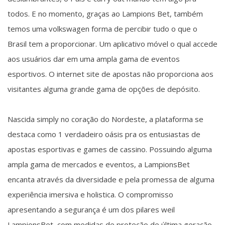
todos. E no momento, graças ao Lampions Bet, também
temos uma volkswagen forma de percibir tudo o que o
Brasil tem a proporcionar. Um aplicativo móvel o qual accede
aos usuários dar em uma ampla gama de eventos
esportivos. O internet site de apostas não proporciona aos
visitantes alguma grande gama de opções de depósito.
Nascida simply no coração do Nordeste, a plataforma se
destaca como 1 verdadeiro oásis pra os entusiastas de
apostas esportivas e games de cassino. Possuindo alguma
ampla gama de mercados e eventos, a LampionsBet
encanta através da diversidade e pela promessa de alguma
experiência imersiva e holistica. O compromisso
apresentando a segurança é um dos pilares weil
LampionsBet, com medidas de proteção de última geração