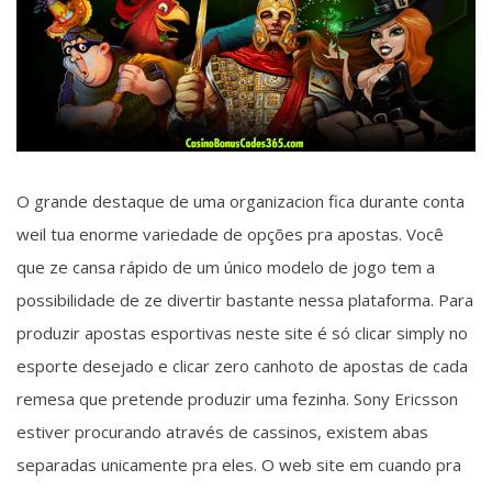
O grande destaque de uma organizacion fica durante conta
weil tua enorme variedade de opções pra apostas. Você
que ze cansa rápido de um único modelo de jogo tem a
possibilidade de ze divertir bastante nessa plataforma. Para
produzir apostas esportivas neste site é só clicar simply no
esporte desejado e clicar zero canhoto de apostas de cada
remesa que pretende produzir uma fezinha. Sony Ericsson
estiver procurando através de cassinos, existem abas
separadas unicamente pra eles. O web site em cuando pra