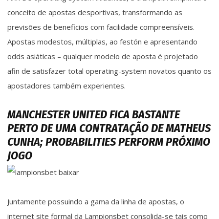
conceito de apostas desportivas, transformando as
previsões de beneficios com facilidade compreensíveis.
Apostas modestos, múltiplas, ao festón e apresentando
odds asiáticas – qualquer modelo de aposta é projetado
afin de satisfazer total operating-system novatos quanto os
apostadores também experientes.
MANCHESTER UNITED FICA BASTANTE
PERTO DE UMA CONTRATAÇÃO DE MATHEUS
CUNHA; PROBABILITIES PERFORM PRÓXIMO
JOGO
Juntamente possuindo a gama da linha de apostas, o
internet site formal da Lampionsbet consolida-se tais como