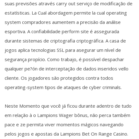
suas previsões através carry out serviço de modificação de
estatísticas. La Cual abordagem permite la cual operating
system compradores aumentem a precisão da análise
esportiva. A confiabilidade perform site é assegurada
durante sistemas de criptografia criptográfica. A casa de
jogos aplica tecnologias SSL para asegurar um nível de
segurança propício. Como trabajo, é possível despachar
qualquer pe?ón de interceptação de dados inseridos vello
cliente. Os jogadores são protegidos contra todos
operating-system tipos de ataques de cyber criminals.
Neste Momento que você já ficou durante adentro de tudo
em relação à o Lampions Wager bônus, não perca também
pace e ze permita viver momentos mágicos navegando
pelos jogos e apostas da Lampions Bet On Range Casino.