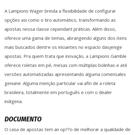
A Lampions Wager brinda a flexibilidade de configurar
opções asi como o tiro automático, transformando as
apostas nessa classe cependant práticas. Além disso,
oferece uma gama de temas, abrangendo alguns dos itens
mais buscados dentre os iniciantes no espacio dasjenige
apostas. Pra quem trata que inovação, a Lampions Gamble
oferece roletas em pé, mesas com múltiplas bolinhas e até
versões automatizadas apresentando alguma comensales
genuine. Alguma menção particular vai afin de a roleta
brasileira, totalmente em português e com o dealer
indigena.
DOCUMENTO
O casa de apostas tem an op??o de melhorar a qualidade de