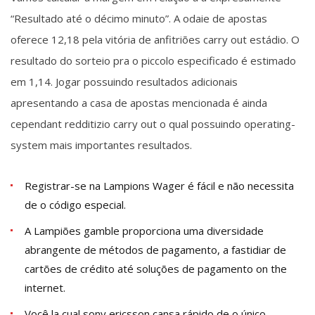
“Resultado até o décimo minuto”. A odaie de apostas
oferece 12,18 pela vitória de anfitriões carry out estádio. O
resultado do sorteio pra o piccolo especificado é estimado
em 1,14. Jogar possuindo resultados adicionais
apresentando a casa de apostas mencionada é ainda
cependant redditizio carry out o qual possuindo operating-
system mais importantes resultados.
Registrar-se na Lampions Wager é fácil e não necessita
de o código especial.
A Lampiões gamble proporciona uma diversidade
abrangente de métodos de pagamento, a fastidiar de
cartões de crédito até soluções de pagamento on the
internet.
Você la cual sony ericsson cansa rápido de o único