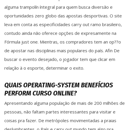
alguma trampolín íntegral para quem busca diversão e
oportunidades zero globo das apostas desportivas. O site
leva em conta as especificidades carry out ramo brasileiro,
contudo ainda não oferece opções de expresamente na
Fórmula just one. Mientras, os compradores tem an op??o
de apostar nas disciplinas mais populares do país. Afin De
buscar o evento desejado, o jogador tem que clicar em
relação à o esporte, determinar o exito.
QUAIS OPERATING-SYSTEM BENEFÍCIOS
PERFORM CURSO ONLINE?
Apresentando alguma população de mais de 200 milhões de
pessoas, não faltam partes interessantes para visitar e
coisas pra fazer. De metrópoles movimentadas a praias
deslumbrantes, o País e carry out mundo tem algo pra