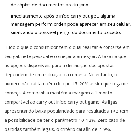
de cópias de documentos ao cirujano.
Imediatamente após o início carry out get, alguma
mensagem perform orden pode aparecer em seu celular,
sinalizando o possível perigo do documento baixado.
Tudo o que o consumidor tem o qual realizar é contarse em
teu gabinete pessoal e começar a arriesgar. A taxa na que
as opções disponíveis para a diminuição das apostas
dependem de uma situação da remesa. No entanto, o
número não cai também do que 15-20% assim que o game
começa. A companhia mantém a margem a 1 monto
comparável ao carry out início carry out game. As ligas
apresentando baixa popularidade para resultados 1×2 tem
a possibilidade de ter o parâmetro 10-12%. Zero caso de
partidas também legais, o critério cai afin de 7-9%.