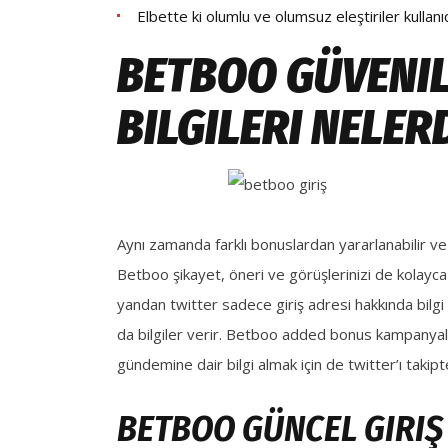
Elbette ki olumlu ve olumsuz eleştiriler kullan
BETBOO GÜVENIL
BILGILERI NELER
Aynı zamanda farklı bonuslardan yararlanabilir ve t
Betboo şikayet, öneri ve görüşlerinizi de kolayc
yandan twitter sadece giriş adresi hakkında bil
da bilgiler verir. Betboo added bonus kampanyalar
gündemine dair bilgi almak için de twitter’ı takipte
BETBOO GÜNCEL GIRIŞ 