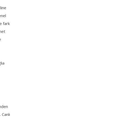
line
enel
e fark
met
e
lia
inden
 Canlı