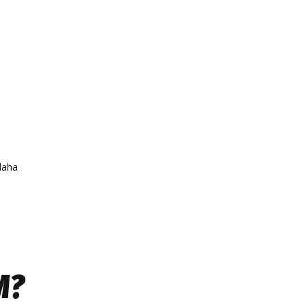
daha
M?