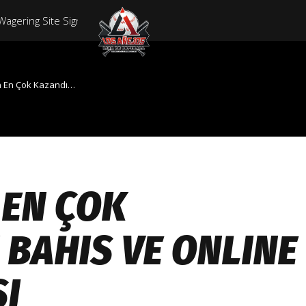
 Wagering Site Sign In Reward 715,Five-hundred Ngn
ial Site Down Load Software And Login
ndıran Bahis Ve Online Casino Sitesi
ablished Site Login
portsbook And On Range Casino With Respect To American Gamer
 In Inclusion To Wagering Site 500% Delightful Bonus
 EN ÇOK
BAHIS VE ONLINE
SI