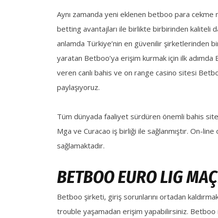
Aynı zamanda yeni eklenen betboo para cekme me
betting avantajları ile birlikte birbirinden kalitel
anlamda Türkiye’nin en güvenilir şirketlerinden bi
yaratan Betboo’ya erişim kurmak için ilk adımda 
veren canlı bahis ve on range casino sitesi Betbo
paylaşıyoruz.
Tüm dünyada faaliyet sürdüren önemli bahis sitele
Mga ve Curacao iş birliği ile sağlanmıştır. On-lin
sağlamaktadır.
BETBOO EURO LIG MAÇ
Betboo şirketi, giriş sorunlarını ortadan kaldırm
trouble yaşamadan erişim yapabilirsiniz. Betboo iç