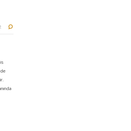
2
is
 de
r.
anında