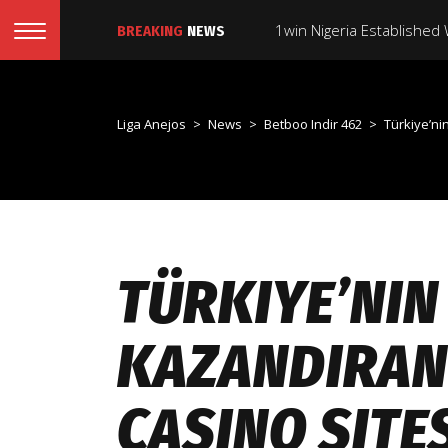
1win Nigeria Established
BREAKING
NEWS
1win Aviator Game ️ Offic
Liga Anejos
>
News
>
Betboo Indir 462
>
Türkiye’nin En Çok Kaza
Gambling Plus Casino Est
1win Usa: Best Online S
#1 On-line Online Casino
TÜRKIYE’NIN
KAZANDIRAN 
CASINO SITE