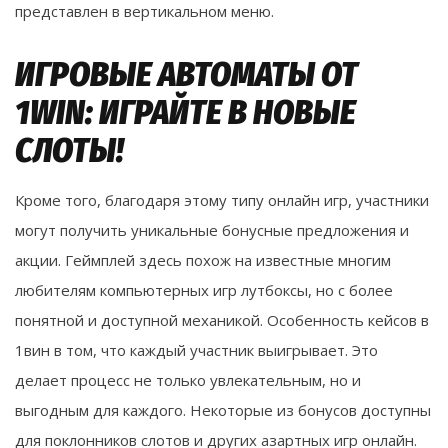
представлен в вертикальном меню.
ИГРОВЫЕ АВТОМАТЫ ОТ
1WIN: ИГРАЙТЕ В НОВЫЕ
СЛОТЫ!
Кроме того, благодаря этому типу онлайн игр, участники
могут получить уникальные бонусные предложения и
акции. Геймплей здесь похож на известные многим
любителям компьютерных игр лутбоксы, но с более
понятной и доступной механикой. Особенность кейсов в
1вин в том, что каждый участник выигрывает. Это
делает процесс не только увлекательным, но и
выгодным для каждого. Некоторые из бонусов доступны
для поклонников слотов и других азартных игр онлайн.