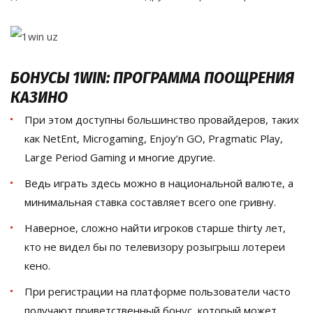
БОНУСЫ 1WIN: ПРОГРАММА ПООЩРЕНИЯ
КАЗИНО
При этом доступны большинство провайдеров, таких
как NetEnt, Microgaming, Enjoy’n GO, Pragmatic Play,
Large Period Gaming и многие другие.
Ведь играть здесь можно в национальной валюте, а
минимальная ставка составляет всего one гривну.
Наверное, сложно найти игроков старше thirty лет,
кто не видел бы по телевизору розыгрыш лотереи
кено.
При регистрации на платформе пользователи часто
получают приветственный бонус, который может