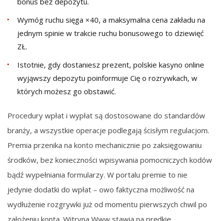
bonus bez depozytu.
Wymóg ruchu sięga ×40, a maksymalna cena zakładu na
jednym spinie w trakcie ruchu bonusowego to dziewięć
ZŁ.
Istotnie, gdy dostaniesz prezent, polskie kasyno online
wyjąwszy depozytu poinformuje Cię o rozrywkach, w
których możesz go obstawić.
Procedury wpłat i wypłat są dostosowane do standardów
branży, a wszystkie operacje podlegają ścisłym regulacjom​.
Premia przenika na konto mechanicznie po zaksięgowaniu
środków, bez konieczności wpisywania pomocniczych kodów
bądź wypełniania formularzy. W portalu premie to nie
jedynie dodatki do wpłat – owo faktyczna możliwość na
wydłużenie rozgrywki już od momentu pierwszych chwil po
założeniu konta. Witryna Www stawia na prędkie