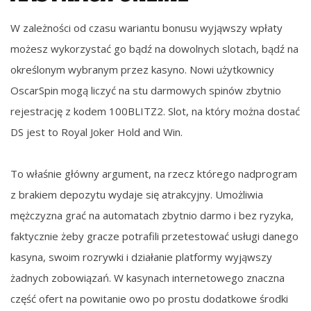
W zależności od czasu wariantu bonusu wyjąwszy wpłaty
możesz wykorzystać go bądź na dowolnych slotach, bądź na
określonym wybranym przez kasyno. Nowi użytkownicy
OscarSpin mogą liczyć na stu darmowych spinów zbytnio
rejestrację z kodem 100BLITZ2. Slot, na który można dostać
DS jest to Royal Joker Hold and Win.
To właśnie główny argument, na rzecz którego nadprogram
z brakiem depozytu wydaje się atrakcyjny. Umożliwia
mężczyzna grać na automatach zbytnio darmo i bez ryzyka,
faktycznie żeby gracze potrafili przetestować usługi danego
kasyna, swoim rozrywki i działanie platformy wyjąwszy
żadnych zobowiązań. W kasynach internetowego znaczna
część ofert na powitanie owo po prostu dodatkowe środki