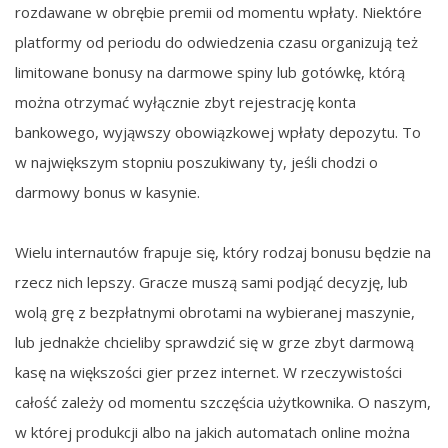
rozdawane w obrębie premii od momentu wpłaty. Niektóre
platformy od periodu do odwiedzenia czasu organizują też
limitowane bonusy na darmowe spiny lub gotówkę, którą
można otrzymać wyłącznie zbyt rejestrację konta
bankowego, wyjąwszy obowiązkowej wpłaty depozytu. To
w największym stopniu poszukiwany ty, jeśli chodzi o
darmowy bonus w kasynie.
Wielu internautów frapuje się, który rodzaj bonusu będzie na
rzecz nich lepszy. Gracze muszą sami podjąć decyzję, lub
wolą grę z bezpłatnymi obrotami na wybieranej maszynie,
lub jednakże chcieliby sprawdzić się w grze zbyt darmową
kasę na większości gier przez internet. W rzeczywistości
całość zależy od momentu szczęścia użytkownika. O naszym,
w której produkcji albo na jakich automatach online można