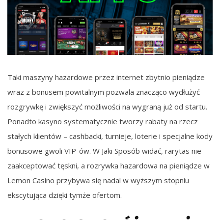
Taki maszyny hazardowe przez internet zbytnio pieniądze
wraz z bonusem powitalnym pozwala znacząco wydłużyć
rozgrywkę i zwiększyć możliwości na wygraną już od startu.
Ponadto kasyno systematycznie tworzy rabaty na rzecz
stałych klientów – cashbacki, turnieje, loterie i specjalne kody
bonusowe gwoli VIP-ów. W Jaki Sposób widać, rarytas nie
zaakceptować tęskni, a rozrywka hazardowa na pieniądze w
Lemon Casino przybywa się nadal w wyższym stopniu
ekscytująca dzięki tymże ofertom.