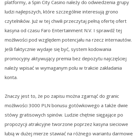
platformy, a Spin City Casino należy do odwiedzenia grupy
ludzi najlepszych, które szczególnie interesują grono
czytelników. Już w tej chwili przeczytaj pełną ofertę ofert
kasyna od czasu Faro Entertainment N.V. I sprawdź tej
możliwości pod względem potencjału na rzecz internautów.
Jeśli faktycznie wydaje się być, system kodowania
promocyjny aktywujący premia bez depozytu najczęściej
należy wpisać w wymaganym polu w trakcie zakładania
konta.
Znaczy jest to, że po zapisu można zgarnąć do granic
możliwości 3000 PLN bonusu gotówkowego a także dwie
stówy gratisowych spinów. Ludzie chętnie sięgające po
propozycji atrakcyjne tworzone poprzez kasyna sieciowe
lubią w dużej mierze stawiać na różnego wariantu darmowe