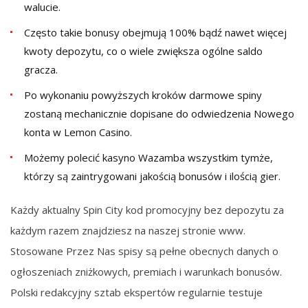
walucie.
Często takie bonusy obejmują 100% bądź nawet więcej
kwoty depozytu, co o wiele zwiększa ogólne saldo
gracza.
Po wykonaniu powyższych kroków darmowe spiny
zostaną mechanicznie dopisane do odwiedzenia Nowego
konta w Lemon Casino.
Możemy polecić kasyno Wazamba wszystkim tymże,
którzy są zaintrygowani jakością bonusów i ilością gier.
Każdy aktualny Spin City kod promocyjny bez depozytu za
każdym razem znajdziesz na naszej stronie www.
Stosowane Przez Nas spisy są pełne obecnych danych o
ogłoszeniach zniżkowych, premiach i warunkach bonusów.
Polski redakcyjny sztab ekspertów regularnie testuje