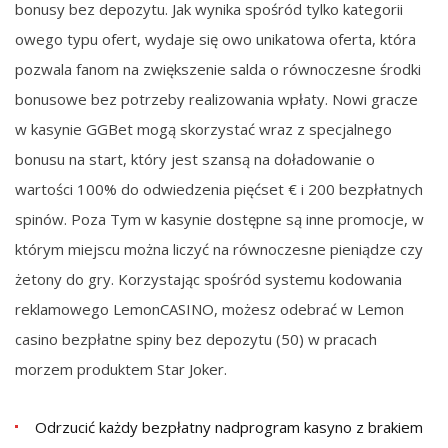
bonusy bez depozytu. Jak wynika spośród tylko kategorii
owego typu ofert, wydaje się owo unikatowa oferta, która
pozwala fanom na zwiększenie salda o równoczesne środki
bonusowe bez potrzeby realizowania wpłaty. Nowi gracze
w kasynie GGBet mogą skorzystać wraz z specjalnego
bonusu na start, który jest szansą na doładowanie o
wartości 100% do odwiedzenia pięćset € i 200 bezpłatnych
spinów. Poza Tym w kasynie dostępne są inne promocje, w
którym miejscu można liczyć na równoczesne pieniądze czy
żetony do gry. Korzystając spośród systemu kodowania
reklamowego LemonCASINO, możesz odebrać w Lemon
casino bezpłatne spiny bez depozytu (50) w pracach
morzem produktem Star Joker.
Odrzucić każdy bezpłatny nadprogram kasyno z brakiem