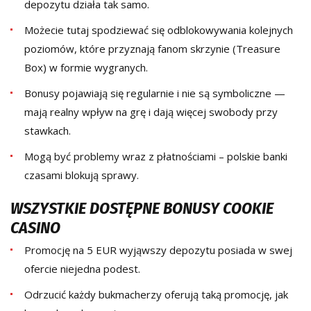
depozytu działa tak samo.
Możecie tutaj spodziewać się odblokowywania kolejnych
poziomów, które przyznają fanom skrzynie (Treasure
Box) w formie wygranych.
Bonusy pojawiają się regularnie i nie są symboliczne —
mają realny wpływ na grę i dają więcej swobody przy
stawkach.
Mogą być problemy wraz z płatnościami – polskie banki
czasami blokują sprawy.
WSZYSTKIE DOSTĘPNE BONUSY COOKIE
CASINO
Promocję na 5 EUR wyjąwszy depozytu posiada w swej
ofercie niejedna podest.
Odrzucić każdy bukmacherzy oferują taką promocję, jak