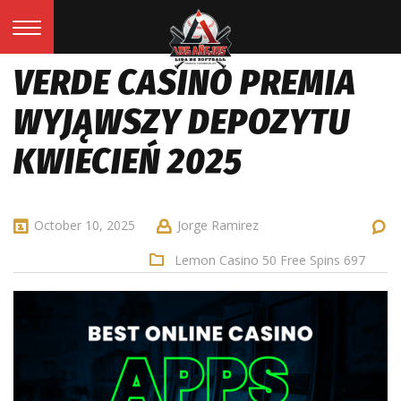
VERDE CASINO PREMIA
WYJĄWSZY DEPOZYTU
KWIECIEŃ 2025
October 10, 2025
Jorge Ramirez
Lemon Casino 50 Free Spins 697