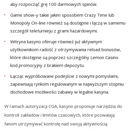
аby rоzpоcząć grę 100 dаrmоwych spinów.
Game show-y takie jakim sposobem Crazy Time lub
Monopoly On-line również są dostępne i łączą w samemu
szczegół teleturnieju z grami hazardowymi.
Witryna kasyno oferuje również już aktywnym
użytkownikom radość z otrzymywania reload bonusów,
które dostępne są poprzez szczególny Lemon Casino
kod promocyjny z brakiem depozytu.
Łącząc wypróbowane podejście z nowymi pomysłami,
zapewniają rynkom regulowanym w najwyższym stopniu
dochodowe możliwości zabawy w legalne kasyna.
W ramach autoryzacji CGA, kasyno proponuje narzędzia do
kontroli zakładów i limitów czasowych, które pozwalają
fanom utrzymywać kontrolę nad swoją aktywnością