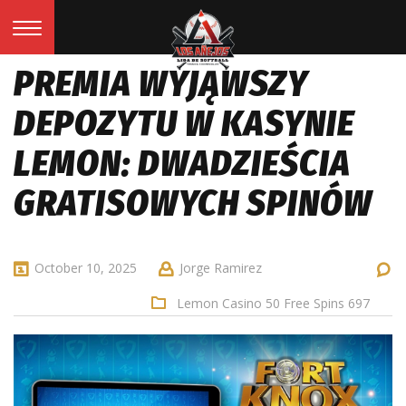
PREMIA WYJĄWSZY
DEPOZYTU W KASYNIE
LEMON: DWADZIEŚCIA
GRATISOWYCH SPINÓW
October 10, 2025
Jorge Ramirez
Lemon Casino 50 Free Spins 697