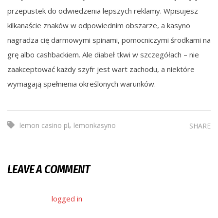
przepustek do odwiedzenia lepszych reklamy. Wpisujesz
kilkanaście znaków w odpowiednim obszarze, a kasyno
nagradza cię darmowymi spinami, pomocniczymi środkami na
grę albo cashbackiem. Ale diabeł tkwi w szczegółach – nie
zaakceptować każdy szyfr jest wart zachodu, a niektóre
wymagają spełnienia określonych warunków.
,
lemon casino pl
lemonkasyno
SHARE
LEAVE A COMMENT
You must be
logged in
to post a comment.