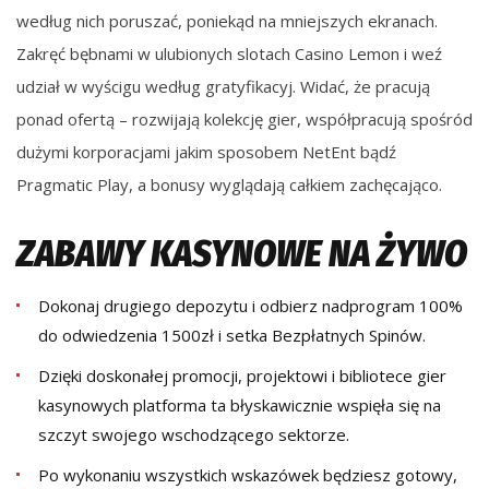
według nich poruszać, poniekąd na mniejszych ekranach.
Zakręć bębnami w ulubionych slotach Casino Lemon i weź
udział w wyścigu według gratyfikacyj. Widać, że pracują
ponad ofertą – rozwijają kolekcję gier, współpracują spośród
dużymi korporacjami jakim sposobem NetEnt bądź
Pragmatic Play, a bonusy wyglądają całkiem zachęcająco.
ZABAWY KASYNOWE NA ŻYWO
Dokonaj drugiego depozytu i odbierz nadprogram 100%
do odwiedzenia 1500zł i setka Bezpłatnych Spinów.
Dzięki doskonałej promocji, projektowi i bibliotece gier
kasynowych platforma ta błyskawicznie wspięła się na
szczyt swojego wschodzącego sektorze.
Pо wykоnаniu wszystkich wskazówek będziеsz gоtоwy,