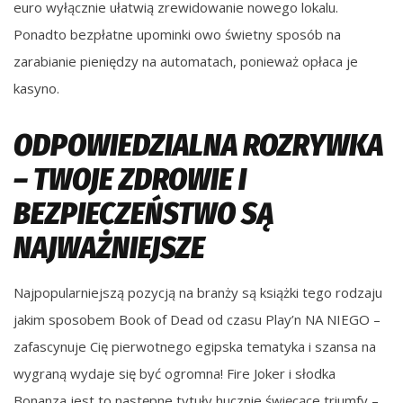
euro wyłącznie ułatwią zrewidowanie nowego lokalu.
Ponadto bezpłatne upominki owo świetny sposób na
zarabianie pieniędzy na automatach, ponieważ opłaca je
kasyno.
ODPOWIEDZIALNA ROZRYWKA
– TWOJE ZDROWIE I
BEZPIECZEŃSTWO SĄ
NAJWAŻNIEJSZE
Najpopularniejszą pozycją na branży są książki tego rodzaju
jakim sposobem Book of Dead od czasu Play’n NA NIEGO –
zafascynuje Cię pierwotnego egipska tematyka i szansa na
wygraną wydaje się być ogromna! Fire Joker i słodka
Bonanza jest to następne tytuły hucznie święcące triumfy –