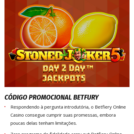
CÓDIGO PROMOCIONAL BETFURY
Respondendo à pergunta introdutória, o Betfiery Online
Casino consegue cumprir suas promessas, embora
poucas delas tenham limitações.