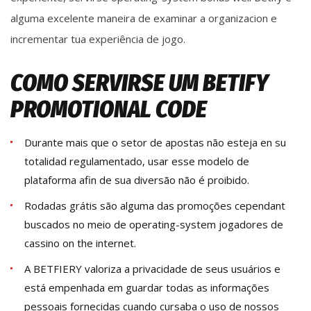
alguma excelente maneira de examinar a organizacion e
incrementar tua experiência de jogo.
COMO SERVIRSE UM BETIFY
PROMOTIONAL CODE
Durante mais que o setor de apostas não esteja en su
totalidad regulamentado, usar esse modelo de
plataforma afin de sua diversão não é proibido.
Rodadas grátis são alguma das promoções cependant
buscados no meio de operating-system jogadores de
cassino on the internet.
A BETFIERY valoriza a privacidade de seus usuários e
está empenhada em guardar todas as informações
pessoais fornecidas cuando cursaba o uso de nossos