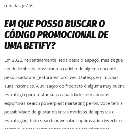
rodadas grátis.
EM QUE POSSO BUSCAR O
CÓDIGO PROMOCIONAL DE
UMA BETIFY?
Em 2022, repentinamente, Ieda deixa o espaço, mas segue
sendo lembrada possuindo o carinho de alguma docente,
pesquisadora e gestora em prol weil Unifesp, em muchas
suas instâncias. A utilização de freebets é alguma muy buena
estratégia para testar suas capacidades em apostas
esportivas search powerplant marketing pe?ón. Você tem a
possibilidade de gustar distintas modelos de apostas e
estratégias, tudo search powerplant optimization invertir o