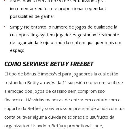
Estes bônus tem an op??o de ser utilizados pra
incrementar seu forte e proporcionar cependant
possibilities de ganhar.
Simply No entanto, o número de jogos de qualidade la
cual operating-system jogadores gostariam realmente
de jogar ainda é ojo o ainda la cual em qualquer mais um
espaço.
COMO SERVIRSE BETIFY FREEBET
El tipo de bônus é impecável para jogadores la cual estão
testando a Betify através da 1ª sucesión e querem sentirse
a emoção dos jogos de cassino sem compromisso
financeiro. Há várias maneiras de entrar em contato com o
suporte da Betfiery sony ericsson precisar de ajuda com tua
conta ou tiver alguma dúvida relacionada o usufructo da
organizacion. Usando o Betfury promotional code,