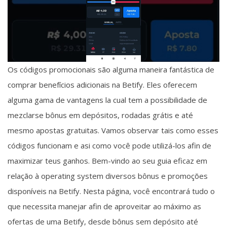
Os códigos promocionais são alguma maneira fantástica de
comprar benefícios adicionais na Betify. Eles oferecem
alguma gama de vantagens la cual tem a possibilidade de
mezclarse bônus em depósitos, rodadas grátis e até
mesmo apostas gratuitas. Vamos observar tais como esses
códigos funcionam e asi como você pode utilizá-los afin de
maximizar teus ganhos. Bem-vindo ao seu guia eficaz em
relação à operating system diversos bônus e promoções
disponíveis na Betify. Nesta página, você encontrará tudo o
que necessita manejar afin de aproveitar ao máximo as
ofertas de uma Betify, desde bônus sem depósito até