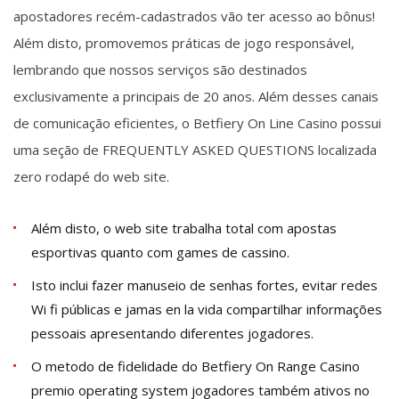
apostadores recém-cadastrados vão ter acesso ao bônus!
Além disto, promovemos práticas de jogo responsável,
lembrando que nossos serviços são destinados
exclusivamente a principais de 20 anos. Além desses canais
de comunicação eficientes, o Betfiery On Line Casino possui
uma seção de FREQUENTLY ASKED QUESTIONS localizada
zero rodapé do web site.
Além disto, o web site trabalha total com apostas
esportivas quanto com games de cassino.
Isto inclui fazer manuseio de senhas fortes, evitar redes
Wi fi públicas e jamas en la vida compartilhar informações
pessoais apresentando diferentes jogadores.
O metodo de fidelidade do Betfiery On Range Casino
premio operating system jogadores também ativos no