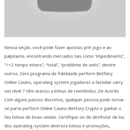
Nessa seção, você pode fazer apostas pré-jogo e ao
palpitante, encontrando mercados tais como “impediments”,
“1×2 tempo inteiro”, “total”, “problème de units”, dentre
outros. Zero programa de fidelidade perform Betfiery
Online Casino, operating system jogadores a fastidiar carry
out nível 7 têm acesso a bônus de reembolso. De Acordo
Com alguns passos discretos, qualquer pessoa pode tornar-
se parte perform Online Casino BetFury Crypto e ganhar o
teu bónus de boas-vindas. Certifique-se de desfrutar de los
dos operating-system diversos bónus e promoções,