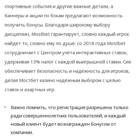
спортивные события и другие важные детали, а
баннеры и акции по бокам предлагают возможность
получить бонусы. Благодаря широкому выбору
дисциплин, Mostbet гарантирует, словно каждый игрок
найдет то, словно ему по душе. со 2018 года Mostbet
сотрудничает с Центром учёта интерактивных ставок,
удерживая 13% налог с каждой выигрышной ставки. Сие
обеспечивает безопасность и надёжность для игроков,
делая Мостбет казино надёжным выбором с целью
ставок и азартных игр.
Важно помнить, что регистрация разрешена только
ради совершеннолетних пользователей, и каждый
новый клиент будет вознагражден бонусом от
компании.