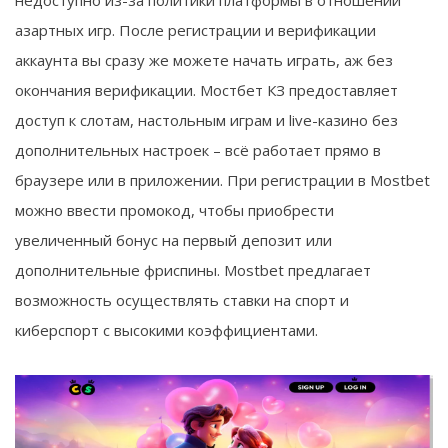
недоступно из-за политики платформы в отношении
азартных игр. После регистрации и верификации
аккаунта вы сразу же можете начать играть, аж без
окончания верификации. Мостбет КЗ предоставляет
доступ к слотам, настольным играм и live-казино без
дополнительных настроек – всё работает прямо в
браузере или в приложении. При регистрации в Mostbet
можно ввести промокод, чтобы приобрести
увеличенный бонус на первый депозит или
дополнительные фриспины. Mostbet предлагает
возможность осуществлять ставки на спорт и
киберспорт с высокими коэффициентами.