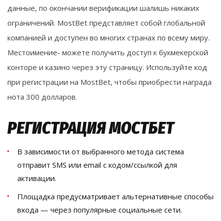
данные, по окончании верификации шалишь никаких
ограничений. MostBet представляет собой глобальной
компанией и доступен во многих странах по всему миру.
Местоимение- можете получить доступ к букмекерской
конторе и казино через эту страницу. Используйте код
при регистрации на MostBet, чтобы приобрести награда
нота 300 долларов.
РЕГИСТРАЦИЯ МОСТБЕТ
В зависимости от выбранного метода система
отправит SMS или email с кодом/ссылкой для
активации.
Площадка предусматривает альтернативные способы
входа — через популярные социальные сети.