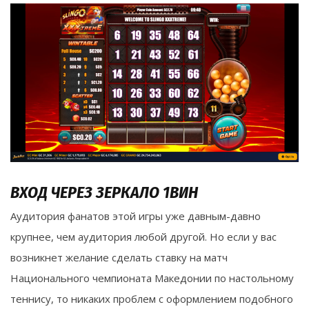
ВХОД ЧЕРЕЗ ЗЕРКАЛО 1ВИН
Аудитория фанатов этой игры уже давным-давно
крупнее, чем аудитория любой другой. Но если у вас
возникнет желание сделать ставку на матч
Национального чемпионата Македонии по настольному
теннису, то никаких проблем с оформлением подобного