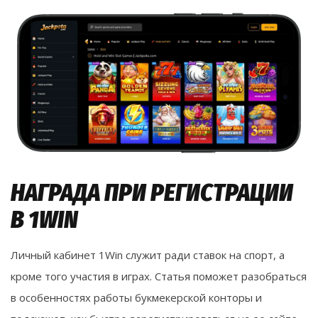
НАГРАДА ПРИ РЕГИСТРАЦИИ
В 1WIN
Личный кабинет 1Win служит ради ставок на спорт, а
кроме того участия в играх. Статья поможет разобраться
в особенностях работы букмекерской конторы и