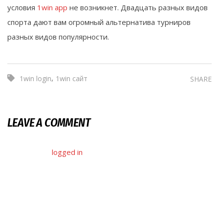
условия
1win app
не возникнет. Двадцать разных видов
спорта дают вам огромный альтернатива турниров
разных видов популярности.
,
1win login
1win сайт
SHARE
LEAVE A COMMENT
You must be
logged in
to post a comment.