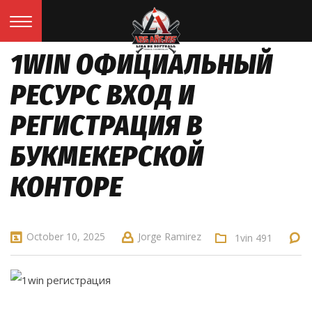
1WIN ОФИЦИАЛЬНЫЙ
РЕСУРС ВХОД И
РЕГИСТРАЦИЯ В
БУКМЕКЕРСКОЙ
КОНТОРЕ
October 10, 2025
Jorge Ramirez
1vin 491