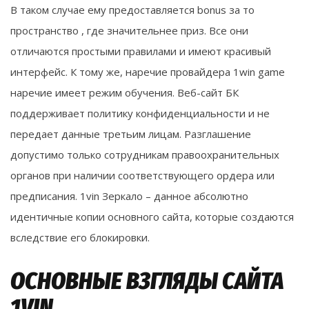
В таком случае ему предоставляется bonus за то
пространство , где значительнее приз. Все они
отличаются простыми правилами и имеют красивый
интерфейс. К тому же, наречие провайдера 1win game
наречие имеет режим обучения. Веб-сайт БК
поддерживает политику конфиденциальности и не
передает данные третьим лицам. Разглашение
допустимо только сотрудникам правоохранительных
органов при наличии соответствующего ордера или
предписания. 1vin Зеркало – данное абсолютно
идентичные копии основного сайта, которые создаются
вследствие его блокировки.
ОСНОВНЫЕ ВЗГЛЯДЫ САЙТА
1VIN