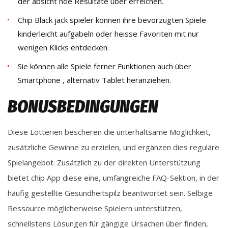
der absicht hoe Resultate über erreichen.
Chip Black jack spieler können ihre bevorzugten Spiele
kinderleicht aufgabeln oder heisse Favoriten mit nur
wenigen Klicks entdecken.
Sie können alle Spiele ferner Funktionen auch über
Smartphone , alternativ Tablet heranziehen.
BONUSBEDINGUNGEN
Diese Lotterien bescheren die unterhaltsame Möglichkeit,
zusätzliche Gewinne zu erzielen, und ergänzen dies reguläre
Spielangebot. Zusätzlich zu der direkten Unterstützung
bietet chip App diese eine, umfangreiche FAQ-Sektion, in der
häufig gestellte Gesundheitspilz beantwortet sein. Selbige
Ressource möglicherweise Spielern unterstützen,
schnellstens Lösungen für gängige Ursachen über finden,