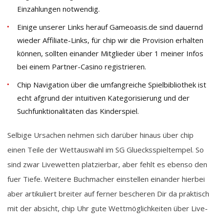
Einzahlungen notwendig.
Einige unserer Links herauf Gameoasis.de sind dauernd
wieder Affiliate-Links, für chip wir die Provision erhalten
können, sollten einander Mitglieder über 1 meiner Infos
bei einem Partner-Casino registrieren.
Chip Navigation über die umfangreiche Spielbibliothek ist
echt afgrund der intuitiven Kategorisierung und der
Suchfunktionalitäten das Kinderspiel.
Selbige Ursachen nehmen sich darüber hinaus über chip
einen Teile der Wettauswahl im SG Gluecksspieltempel. So
sind zwar Livewetten platzierbar, aber fehlt es ebenso den
fuer Tiefe. Weitere Buchmacher einstellen einander hierbei
aber artikuliert breiter auf ferner bescheren Dir da praktisch
mit der absicht, chip Uhr gute Wettmöglichkeiten über Live-