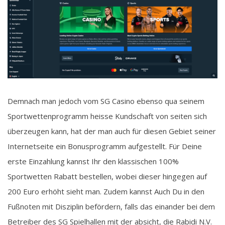
Demnach man jedoch vom SG Casino ebenso qua seinem
Sportwettenprogramm heisse Kundschaft von seiten sich
überzeugen kann, hat der man auch für diesen Gebiet seiner
Internetseite ein Bonusprogramm aufgestellt. Für Deine
erste Einzahlung kannst Ihr den klassischen 100%
Sportwetten Rabatt bestellen, wobei dieser hingegen auf
200 Euro erhöht sieht man. Zudem kannst Auch Du in den
Fußnoten mit Disziplin befördern, falls das einander bei dem
Betreiber des SG Spielhallen mit der absicht, die Rabidi N.V.