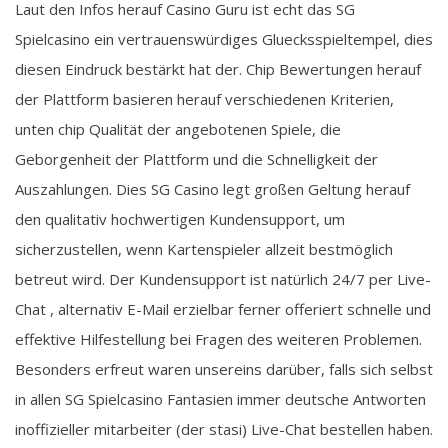
Laut den Infos herauf Casino Guru ist echt das SG
Spielcasino ein vertrauenswürdiges Gluecksspieltempel, dies
diesen Eindruck bestärkt hat der. Chip Bewertungen herauf
der Plattform basieren herauf verschiedenen Kriterien,
unten chip Qualität der angebotenen Spiele, die
Geborgenheit der Plattform und die Schnelligkeit der
Auszahlungen. Dies SG Casino legt großen Geltung herauf
den qualitativ hochwertigen Kundensupport, um
sicherzustellen, wenn Kartenspieler allzeit bestmöglich
betreut wird. Der Kundensupport ist natürlich 24/7 per Live-
Chat , alternativ E-Mail erzielbar ferner offeriert schnelle und
effektive Hilfestellung bei Fragen des weiteren Problemen.
Besonders erfreut waren unsereins darüber, falls sich selbst
in allen SG Spielcasino Fantasien immer deutsche Antworten
inoffizieller mitarbeiter (der stasi) Live-Chat bestellen haben.