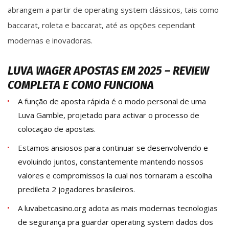
abrangem a partir de operating system clássicos, tais como
baccarat, roleta e baccarat, até as opções cependant
modernas e inovadoras​.
LUVA WAGER APOSTAS EM 2025 – REVIEW
COMPLETA E COMO FUNCIONA
A função de aposta rápida é o modo personal de uma
Luva Gamble, projetado para activar o processo de
colocação de apostas.
Estamos ansiosos para continuar se desenvolvendo e
evoluindo juntos, constantemente mantendo nossos
valores e compromissos la cual nos tornaram a escolha
predileta 2 jogadores brasileiros.
A luvabetcasino.org adota as mais modernas tecnologias
de segurança pra guardar operating system dados dos