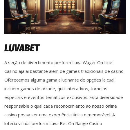
LUVABET
A seção de divertimento perform Luva Wager On Line
Casino ajajai bastante além de games tradicionais de casino.
Oferecemos alguma gama allucinante de opções la cual
incluem games de arcade, quiz interativos, torneios
especiais e eventos temáticos exclusivos. Esta diversidade
responsable o qual cada reconocimiento ao nosso online
casino possa ser uma experiência única e memorável. A
loteria virtual perform Luva Bet On Range Casino