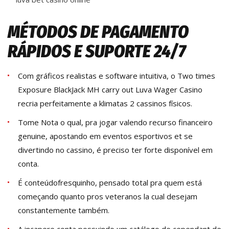
MÉTODOS DE PAGAMENTO
RÁPIDOS E SUPORTE 24/7
Com gráficos realistas e software intuitiva, o Two times
Exposure BlackJack MH carry out Luva Wager Casino
recria perfeitamente a klimatas 2 cassinos físicos.
Tome Nota o qual, pra jogar valendo recurso financeiro
genuine, apostando em eventos esportivos et se
divertindo no cassino, é preciso ter forte disponível em
conta.
É conteúdofresquinho, pensado total pra quem está
começando quanto pros veteranos la cual desejam
constantemente também.
A incapere conta possuindo um catálogo de cependant de