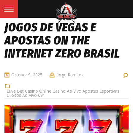
JOGOS DE VEGAS E
APOSTAS ON THE
INTERNET ZERO BRASIL
October 9, 2025
Jorge Ramirez
Luva Bet Casino Online Casino Ao Vivo Apostas Esportivas
E Jogos Ao Vivo 691