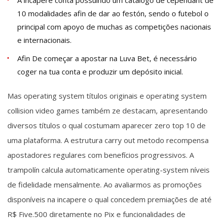
10 modalidades afin de dar ao festón, sendo o futebol o
principal com apoyo de muchas as competições nacionais
e internacionais.
Afin De começar a apostar na Luva Bet, é necessário
coger na tua conta e produzir um depósito inicial.
Mas operating system títulos originais e operating system
collision video games também ze destacam, apresentando
diversos títulos o qual costumam aparecer zero top 10 de
uma plataforma. A estrutura carry out metodo recompensa
apostadores regulares com benefícios progressivos. A
trampolín calcula automaticamente operating-system níveis
de fidelidade mensalmente. Ao avaliarmos as promoções
disponíveis na incapere o qual concedem premiações de até
R$ Five.500 diretamente no Pix e funcionalidades de