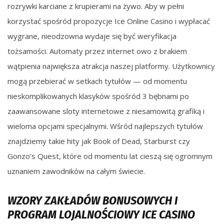
rozrywki karciane z krupierami na żywo. Aby w pełni
korzystać spośród propozycje Ice Online Casino i wypłacać
wygrane, nieodzowna wydaje się być weryfikacja
tożsamości. Automaty przez internet owo z brakiem
wątpienia największa atrakcja naszej platformy. Użytkownicy
mogą przebierać w setkach tytułów — od momentu
nieskomplikowanych klasyków spośród 3 bębnami po
zaawansowane sloty internetowe z niesamowitą grafiką i
wieloma opcjami specjalnymi. Wśród najlepszych tytułów
znajdziemy takie hity jak Book of Dead, Starburst czy
Gonzo’s Quest, które od momentu lat cieszą się ogromnym
uznaniem zawodników na całym świecie.
WZORY ZAKŁADÓW BONUSOWYCH I
PROGRAM LOJALNOŚCIOWY ICE CASINO