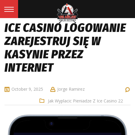
ICE CASINO LOGOWANIE
ZAREJESTRUJ SIĘ W
KASYNIE PRZEZ
INTERNET
October 9, 2025
Jorge Ramirez
Jak Wyplacic Pieniadze Z Ice Casino 22