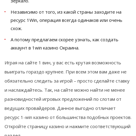
зеркало.
Независимо от того, из какой страны заходите на
ресурс 1Win, операция всегда одинаков или очень
схож.
А потому предлагаем скорее узнать, как создать
аккаунт в 1win казино Окраина.
Играя на сайте 1 вин, у вас есть крутая возможность
выиграть гораздо крупнее. При всем этом вам даже не
обязательно следить за игрой – просто сделайте ставку
и наслаждайтесь. Так, на сайте можно найти не менее
разновидностей игровых предложений по слотам от
ведущих провайдеров. Данное выгодно отличает
ресурс 1-win казино от большинства подобных проектов.
Откройте страницу казино и нажмите соответствующий
раздел.