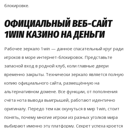
блокировке.
ОФИЦИАЛЬНЫЙ ВЕБ-САЙТ
1WIN КАЗИНО НА ДЕНЬГИ
Рабочее зеркало 1win — данное спасательный круг ради
игроков в море интернет-блокировок. Представьте
запасной вход в родной клуб, коли главные двери
временно закрыты. Технически зеркало является полную
копию официального сайта, размещённую на
альтернативном домене. Все функции, от пополнения
счёта нота вывода выигрышей, работают идентично
оригиналу. Передо тем как окунуться в мир 1win, стоит
понять, почему многие игроки из разных уголков мира
выбирают именно эту платформу. Секрет успеха кроется