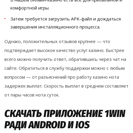
комфортной игры.
Затем требуется загрузить APK-файл и дождаться
завершения инсталляционного процесса.
Однако, положительных отзывов крупнее — что
подтверждает высокое качество услуг казино. Быстрее
всего можно получить ответ, обратившись через чат на
сайте. Обратиться в службу поддержки можно с любым
вопросом — от разъяснений про работу казино нота
задержек выплат. Скорость выплат в среднем составляет
от пары часов нота суток.
СКАЧАТЬ ПРИЛОЖЕНИЕ 1WIN
РАДИ ANDROID И IOS