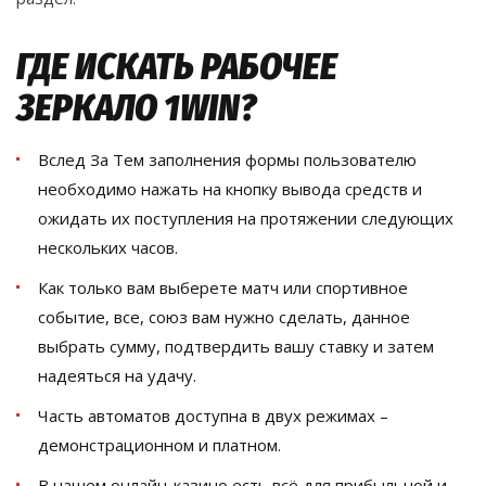
ГДЕ ИСКАТЬ РАБОЧЕЕ
ЗЕРКАЛО 1WIN?
Вслед За Тем заполнения формы пользователю
необходимо нажать на кнопку вывода средств и
ожидать их поступления на протяжении следующих
нескольких часов.
Как только вам выберете матч или спортивное
событие, все, союз вам нужно сделать, данное
выбрать сумму, подтвердить вашу ставку и затем
надеяться на удачу.
Часть автоматов доступна в двух режимах –
демонстрационном и платном.
В нашем онлайн-казино есть всё для прибыльной и