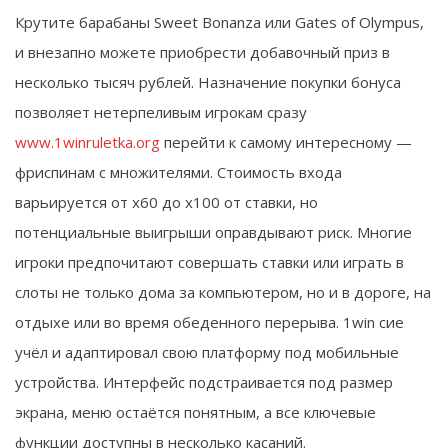
Крутите барабаны Sweet Bonanza или Gates of Olympus,
и внезапно можете приобрести добавочный приз в
несколько тысяч рублей. Назначение покупки бонуса
позволяет нетерпеливым игрокам сразу
www.1winruletka.org
перейти к самому интересному —
фриспинам с множителями. Стоимость входа
варьируется от x60 до x100 от ставки, но
потенциальные выигрыши оправдывают риск. Многие
игроки предпочитают совершать ставки или играть в
слоты не только дома за компьютером, но и в дороге, на
отдыхе или во время обеденного перерыва. 1win сие
учёл и адаптировал свою платформу под мобильные
устройства. Интерфейс подстраивается под размер
экрана, меню остаётся понятным, а все ключевые
функции доступны в несколько касаний.