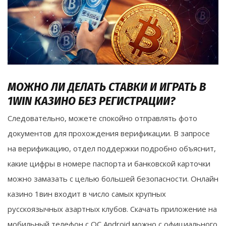
МОЖНО ЛИ ДЕЛАТЬ СТАВКИ И ИГРАТЬ В
1WIN КАЗИНО БЕЗ РЕГИСТРАЦИИ?
Следовательно, можете спокойно отправлять фото
документов для прохождения верификации. В запросе
на верификацию, отдел поддержки подробно объяснит,
какие цифры в номере паспорта и банковской карточки
можно замазать с целью большей безопасности. Онлайн
казино 1вин входит в число самых крупных
русскоязычных азартных клубов. Скачать приложение на
мобильный телефон с ОС Android можно с официального