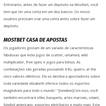
Entretanto, antes de fazer um depósito na Mostbet, você
tem que ter uma conta em um dos bancos. Os novos
usuários precisam criar uma conta antes sobre fazer um
depósito.
MOSTBET CASA DE APOSTAS
Os jogadores gostam de um variado de características
fabulosas que inclui jogos de scatter, untamed, wild
multiplicador, free spins e jogos para bônus. As
combinações são geradas possuindo três, quatro, at the
cinco valores idênticos. Ela se destina a apostadores sobre
toda variedade elizabeth oferece todos os esportes
imagináveis para todo o mundo.” “[newline]Com isso, você
também encontrará vôlei, basquete, artes marciais, volant,
futebol americano, esportes eletrônicos e muito mais. Este