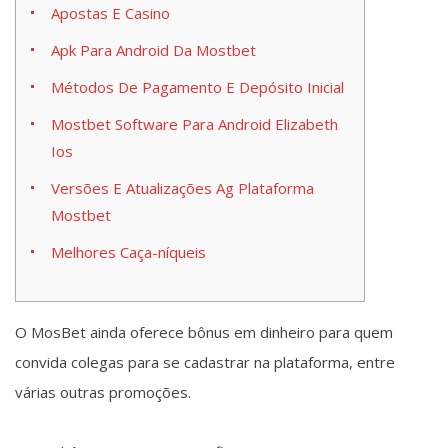
Apostas E Casino
Apk Para Android Da Mostbet
Métodos De Pagamento E Depósito Inicial
Mostbet Software Para Android Elizabeth
Ios
Versões E Atualizações Ag Plataforma
Mostbet
Melhores Caça-níqueis
O MosBet ainda oferece bônus em dinheiro para quem
convida colegas para se cadastrar na plataforma, entre
várias outras promoções.