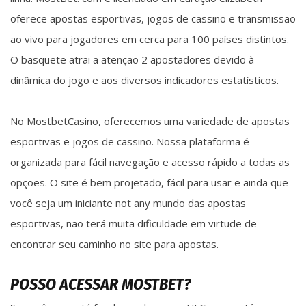
oferece apostas esportivas, jogos de cassino e transmissão
ao vivo para jogadores em cerca para 100 países distintos.
O basquete atrai a atenção 2 apostadores devido à
dinâmica do jogo e aos diversos indicadores estatísticos.
No MostbetCasino, oferecemos uma variedade de apostas
esportivas e jogos de cassino. Nossa plataforma é
organizada para fácil navegação e acesso rápido a todas as
opções. O site é bem projetado, fácil para usar e ainda que
você seja um iniciante not any mundo das apostas
esportivas, não terá muita dificuldade em virtude de
encontrar seu caminho no site para apostas.
POSSO ACESSAR MOSTBET?