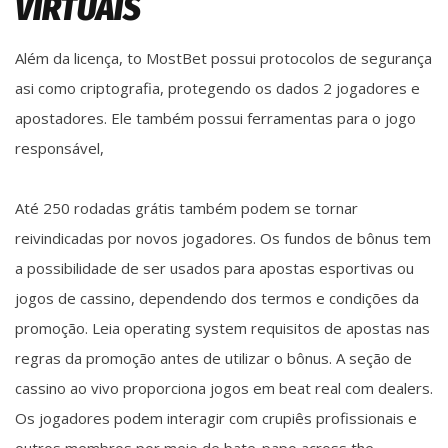
VIRTUAIS
Além da licença, to MostBet possui protocolos de segurança
asi como criptografia, protegendo os dados 2 jogadores e
apostadores. Ele também possui ferramentas para o jogo
responsável,
Até 250 rodadas grátis também podem se tornar
reivindicadas por novos jogadores. Os fundos de bônus tem
a possibilidade de ser usados para apostas esportivas ou
jogos de cassino, dependendo dos termos e condições da
promoção. Leia operating system requisitos de apostas nas
regras da promoção antes de utilizar o bônus. A seção de
cassino ao vivo proporciona jogos em beat real com dealers.
Os jogadores podem interagir com crupiês profissionais e