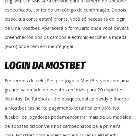
England. Um SMS será enviado para o número de telefone
especificado, contendo um código de confirmação. Depois
disso, tua conta estará pronta, você só necessita do login
de uma Mostbet. Aparecerá o formulário onde você deverá
preencher los dos os campos electronic escolher a moeda
(euro) onde tem em mente jogar.
LOGIN DA MOSTBET
Em termos de seleções pré-jogo, a MostBet vem com uma
grande variedade de eventos em mais para 20 esportes
distintas. Do futebol at the basquetebol ao bandy e floorball
a Mostbet casino, to pagamento total fica em 95%. No
futebol, os jogadores podem encontrar mais de 85 modelos
de apostas disponíveis nos campeonatos para primeira
linha. MostBet. com é licenciado em Curaçao elizabeth