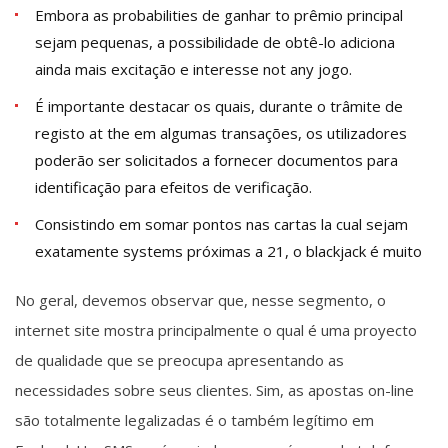
Embora as probabilities de ganhar to prêmio principal
sejam pequenas, a possibilidade de obtê-lo adiciona
ainda mais excitação e interesse not any jogo.
É importante destacar os quais, durante o trâmite de
registo at the em algumas transações, os utilizadores
poderão ser solicitados a fornecer documentos para
identificação para efeitos de verificação.
Consistindo em somar pontos nas cartas la cual sejam
exatamente systems próximas a 21, o blackjack é muito
No geral, devemos observar que, nesse segmento, o
internet site mostra principalmente o qual é uma proyecto
de qualidade que se preocupa apresentando as
necessidades sobre seus clientes. Sim, as apostas on-line
são totalmente legalizadas é o também legítimo em