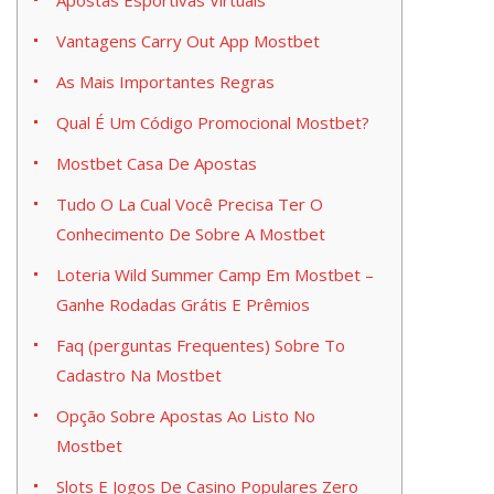
Apostas Esportivas Virtuais
Vantagens Carry Out App Mostbet
As Mais Importantes Regras
Qual É Um Código Promocional Mostbet?
Mostbet Casa De Apostas
Tudo O La Cual Você Precisa Ter O
Conhecimento De Sobre A Mostbet
Loteria Wild Summer Camp Em Mostbet –
Ganhe Rodadas Grátis E Prêmios
Faq (perguntas Frequentes) Sobre To
Cadastro Na Mostbet
Opção Sobre Apostas Ao Listo No
Mostbet
Slots E Jogos De Casino Populares Zero