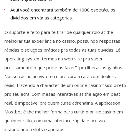
Aqui você encontrará também de 1000 espetáculos
divididos em várias categorias.
O suporte é feito para te tirar de qualquer rolo at the
melhorar tua experiência no casino, possuindo respostas
rápidas e soluções práticas pra todas as tuas dúvidas. Lê
operating system termos no web site pra saber
precisamente o que precisas fazer” “pra liberar os ganhos.
Nosso casino ao vivo te coloca cara a cara com dealers
reais, trazendo a character de um on line casino físico direto
pro teu ecrã. Com mesas interativas at the ação em beat
real, é impecável pra quem curte adrenalina. A application
Mostbet é the melhor forma para curtir o online casino em
qualquer sitio, com uma interface rápida e acesso
instantâneo a slots e apostas.