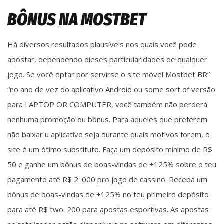
BÔNUS NA MOSTBET
Há diversos resultados plausíveis nos quais você pode
apostar, dependendo dieses particularidades de qualquer
jogo. Se você optar por servirse o site móvel Mostbet BR”
“no ano de vez do aplicativo Android ou some sort of versão
para LAPTOP OR COMPUTER, você também não perderá
nenhuma promoção ou bônus. Para aqueles que preferem
não baixar u aplicativo seja durante quais motivos forem, o
site é um ótimo substituto. Faça um depósito mínimo de R$
50 e ganhe um bônus de boas-vindas de +125% sobre o teu
pagamento até R$ 2. 000 pro jogo de cassino. Receba um
bônus de boas-vindas de +125% no teu primeiro depósito
para até R$ two. 200 para apostas esportivas. As apostas