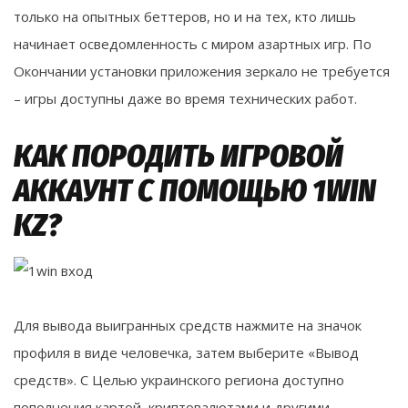
только на опытных беттеров, но и на тех, кто лишь
начинает осведомленность с миром азартных игр. По
Окончании установки приложения зеркало не требуется
– игры доступны даже во время технических работ.
КАК ПОРОДИТЬ ИГРОВОЙ
АККАУНТ С ПОМОЩЬЮ 1WIN
KZ?
Для вывода выигранных средств нажмите на значок
профиля в виде человечка, затем выберите «Вывод
средств». С Целью украинского региона доступно
пополнения картой, криптовалютами и другими