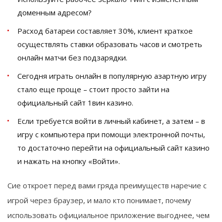
доменным адресом?
Расход батареи составляет 30%, клиент краткое
осуществлять ставки образовать часов и смотреть
онлайн матчи без подзарядки.
Сегодня играть онлайн в популярную азартную игру
стало еще проще – стоит просто зайти на
официальный сайт 1вин казино.
Если требуется войти в личный кабинет, а затем – в
игру с компьютера при помощи электронной почты,
то достаточно перейти на официальный сайт казино
и нажать на кнопку «Войти».
Сие откроет перед вами гряда преимуществ наречие с
игрой через браузер, и мало кто понимает, почему
использовать официальное приложение выгоднее, чем