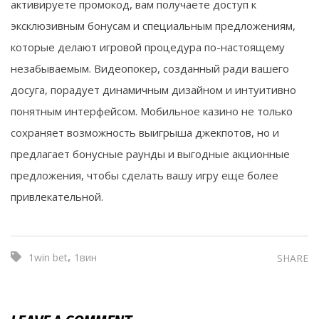
активируете промокод, вам получаете доступ к
эксклюзивным бонусам и специальным предложениям,
которые делают игровой процедура по-настоящему
незабываемым. Видеопокер, созданный ради вашего
досуга, порадует динамичным дизайном и интуитивно
понятным интерфейсом. Мобильное казино не только
сохраняет возможность выигрыша джекпотов, но и
предлагает бонусные раунды и выгодные акционные
предложения, чтобы сделать вашу игру еще более
привлекательной.
,
1win bet
1вин
SHARE