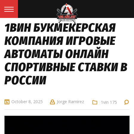
1ВИН БУКМЕКЕРСКАЯ
КОМПАНИЯ ИГРОВЫЕ
АВТОМАТЫ ОНЛАЙН
СПОРТИВНЫЕ СТАВКИ В
РОССИИ
October 8, 2025
Jorge Ramirez
1vin 175