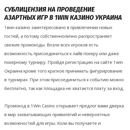
СУБЛИЦЕНЗИЯ НА ПРОВЕДЕНИЕ
АЗАРТНЫХ ИГР В 1WIN КАЗИНО УКРАИНА
1вин казино заинтересовано в привлечении новых
гостей, а потому собственнолично распространяет
свежие промокоды. Возле всех игроков есть
возможность присоединиться к лайв покеру или даже
покерному турниру. Пройдя регистрацию на сайте 1win
Окраина кроме того краткое принимать фигурирование
в турнирах. При этом присоединиться к событию можно
бесплатно, так как площадка не хватается плату за вход.
Промокод в 1Win Casino открывает предлог вами дверка
в мир захватывающих привилегий и невероятных
возможностей для игры. Коли вы получаете и