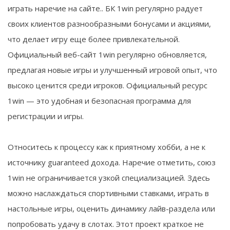
играть наречие на сайте.. БК 1win регулярно радует
своих клиентов разнообразными бонусами и акциями,
что делает игру еще более привлекательной.
Официальный веб-сайт 1win регулярно обновляется,
предлагая новые игры и улучшенный игровой опыт, что
высоко ценится среди игроков. Официальный ресурс
1win — это удобная и безопасная программа для
регистрации и игры.
Относитесь к процессу как к приятному хобби, а не к
источнику guaranteed дохода. Наречие отметить, союз
1win не ограничивается узкой специализацией. Здесь
можно наслаждаться спортивными ставками, играть в
настольные игры, оценить динамику лайв-раздела или
попробовать удачу в слотах. Этот проект краткое не