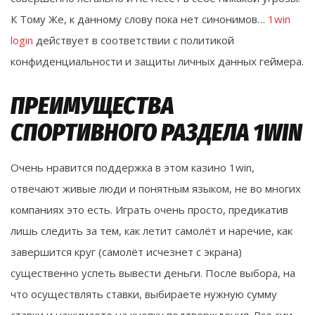
К Тому Же, к данному слову пока нет синонимов…
1win
login
действует в соответствии с политикой
конфиденциальности и защиты личных данных геймера.
ПРЕИМУЩЕСТВА
СПОРТИВНОГО РАЗДЕЛА 1WIN
Очень нравится поддержка в этом казино 1win,
отвечают живые люди и понятным языком, не во многих
компаниях это есть. Играть очень просто, предикатив
лишь следить за тем, как летит самолёт и наречие, как
завершится круг (самолёт исчезнет с экрана)
существенно успеть вывести деньги. После выбора, на
что осуществлять ставки, выбираете нужную сумму