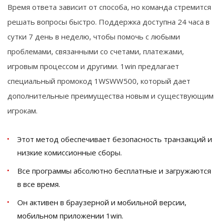
Время ответа зависит от способа, но команда стремится
решать вопросы быстро. Поддержка доступна 24 часа в
сутки 7 день в неделю, чтобы помочь с любыми
проблемами, связанными со счетами, платежами,
игровым процессом и другими. 1win предлагает
специальный промокод 1WSWW500, который дает
дополнительные преимущества новым и существующим
игрокам.
Этот метод обеспечивает безопасность транзакций и
низкие комиссионные сборы.
Все программы абсолютно бесплатные и загружаются
в все время.
Он активен в браузерной и мобильной версии,
мобильном приложении 1win.