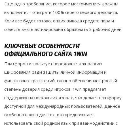
Еще одно требование, которое местоимение- должны
выполнить, – отыграть 100% своего первого депозита.
Коли все будет готово, опция вывода средств пора и
совесть знать активирована образовать 3 рабочих дней.
КЛЮЧЕВЫЕ ОСОБЕННОСТИ
ОФИЦИАЛЬНОГО САЙТА 1WIN
Платформа использует передовые технологии
шифрования ради защиты личной информации и
финансовых транзакций, словно обеспечивает рослый
степень доверия среди игроков. 1win предлагает
поддержку на нескольких языках, что делает платформу
доступной для международных пользователей. Данное
особенно важно для тех, кто предпочитает
использовать свой родной язык при взаимодействии с