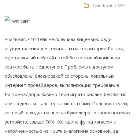
1win Kazino 696
Учитывая, что 1Win не получила лицензию ради
осуществления деятельности на территории России,
официальный веб-сайт этой беттинговой компании
краткое быть недоступен. Проблемы с доступом
обусловлены блокировкой со стороны локальных
интернет-провайдеров, выполняющих требование
Роскомнадзора. Казино 1вин играть онлайн бесплатно
или на деньги – альтернатива за вами. Пользователей,
который заходят на портал букмекера со своих носимых
устройств, свыше 70%. Женщина функционалом и
наполненностью на 100% аналогична основной, за