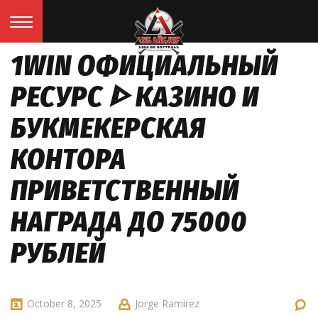
1WIN ОФИЦИАЛЬНЫЙ
РЕСУРС ᐈ КАЗИНО И
БУКМЕКЕРСКАЯ
КОНТОРА
ПРИВЕТСТВЕННЫЙ
НАГРАДА ДО 75000
РУБЛЕЙ
October 8, 2025
Jorge Ramirez