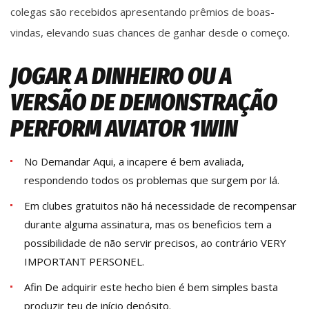
colegas são recebidos apresentando prêmios de͏ boas-
vindas, eleva͏ndo ͏s͏uas chances͏ de g͏anhar desde o come͏ço.
JOGAR A DINHEIRO OU A
VERSÃO DE DEMONSTRAÇÃO
PERFORM AVIATOR 1WIN
No Demandar Aqui, a incapere é bem avaliada,
respondendo todos os problemas que surgem por lá.
Em clubes gratuitos não há necessidade de recompensar
durante alguma assinatura, mas os beneficios tem a
possibilidade de não servir precisos, ao contrário VERY
IMPORTANT PERSONEL.
Afin De adquirir este hecho bien é bem simples basta
produzir teu de início depósito.