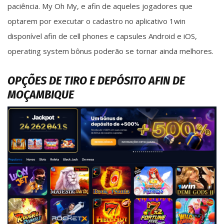
paciência. My Oh My, e afin de aqueles jogadores que
optarem por executar o cadastro no aplicativo 1win
disponível afin de cell phones e capsules Android e iOS,
operating system bônus poderão se tornar ainda melhores.
OPÇÕES DE TIRO E DEPÓSITO AFIN DE
MOÇAMBIQUE