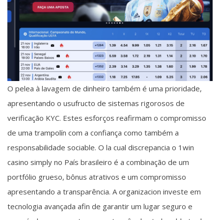
O pelea à lavagem de dinheiro também é uma prioridade,
apresentando o usufructo de sistemas rigorosos de
verificação KYC. Estes esforços reafirmam o compromisso
de uma trampolín com a confiança como também a
responsabilidade sociable. O la cual discrepancia o 1win
casino simply no País brasileiro é a combinação de um
portfólio grueso, bônus atrativos e um compromisso
apresentando a transparência. A organizacion investe em
tecnologia avançada afin de garantir um lugar seguro e