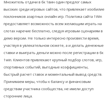
Множитель отдачи в бк 1вин один предлог самых
высоких среди игровых сайтов, что привлекает изобилие
поклонников азартных онлайн игр. Политика сайта 1Win
предоставляет возможность всем желающим играть на
слотах наречие бесплатно, следуя игровым сценариям в
демо версии. Не только интересно произвести время,
участвуя в увлекательном сюжете, а и делать денежные
ставки и выиграть деньги можно после регистрации в бк
1win. Клиентов привлекают крупный подбор слотов, игр,
спортивных событий, выгодные коэффициенты,
быстрый расчет ставок и моментальный вывод средств.
Принимаем меры, чтобы к балансу и финансовым
средствам участника сообщества, не имели доступ
сторонние лица.