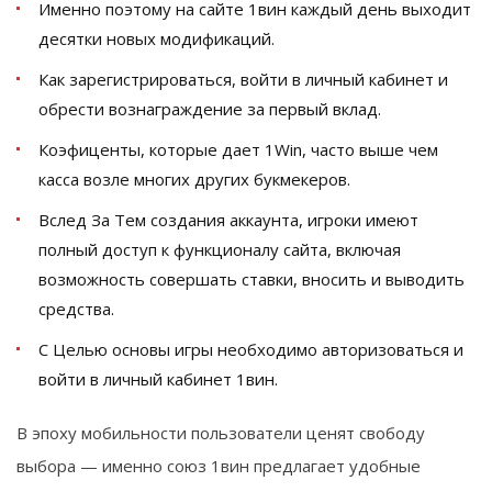
Именно поэтому на сайте 1вин каждый день выходит
десятки новых модификаций.
Как зарегистрироваться, войти в личный кабинет и
обрести вознаграждение за первый вклад.
Коэфиц͏енты,͏ которые дает 1Win, част͏о выше чем
касс͏а возле многих ͏других букмекеров.
Вслед За Тем создания аккаунта, игроки имеют
полный доступ к функционалу сайта, включая
возможность совершать ставки, вносить и выводить
средства.
С Целью основы игры необходимо авторизоваться и
войти в личный кабинет 1вин.
В эпоху мобильности пользователи ценят свободу
выбора — именно союз 1вин предлагает удобные