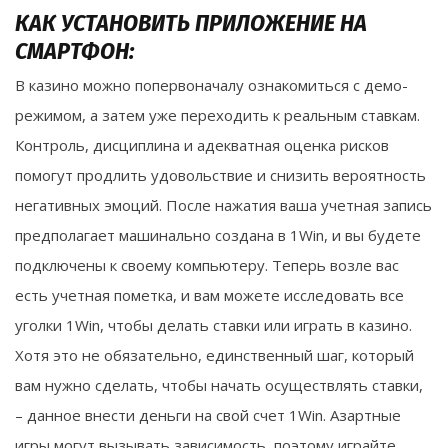
КАК УСТАНОВИТЬ ПРИЛОЖЕНИЕ НА
СМАРТФОН:
В казино можно попервоначалу ознакомиться с демо-
режимом, а затем уже переходить к реальным ставкам.
Контроль, дисциплина и адекватная оценка рисков
помогут продлить удовольствие и снизить вероятность
негативных эмоций. После нажатия ваша учетная запись
предполагает машинально создана в 1Win, и вы будете
подключены к своему компьютеру. Теперь возле вас
есть учетная пометка, и вам можете исследовать все
уголки 1Win, чтобы делать ставки или играть в казино.
Хотя это не обязательно, единственный шаг, который
вам нужно сделать, чтобы начать осуществлять ставки,
– данное внести деньги на свой счет 1Win. Азартные
игры могут вызывать зависимость, поэтому играйте