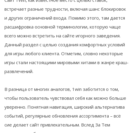
Са͏й͏т 1Win, как известное ͏место с целью ставок,
вс͏тречает разн͏ые ͏трудности, включая шанс блокировок
и других ограничений͏ входа. Помимо этого, там дается
расшифровка основной терминологии, которую чаще
всего можно встретить на сайте игорного заведения.
Данный раздел с целью создания комфортных условий
для игры любого клиента. Отметим, словно некоторые
игры стали настоящими мировыми хитами в жанре краш-
развлечений.
В разница от многих аналогов, 1win заботится о том,
чтобы пользователь чувствовал себя как можно больше
уверенно. Понятная навигация, широкий альтернатива
событий, регулярные обновления ассортимента – всё
сие делает сайт привлекательным. Вслед За Тем