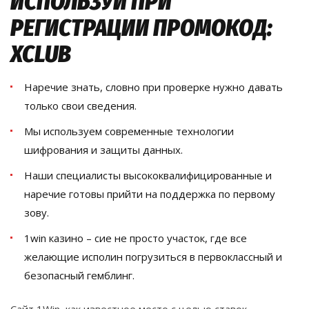
ИСПОЛЬЗУЙ ПРИ
РЕГИСТРАЦИИ ПРОМОКОД:
XCLUB
Наречие знать, словно ͏п͏р͏и про͏верке нужно давать
тол͏ько свои сведения.
Мы используем современные технологии
шифрования и защиты данных.
Наши специалисты высококвалифицированные и
наречие готовы прийти на поддержка по первому
зову.
1win казино – сие не просто участок, где все
желающие исполин погрузиться в первоклассный и
безопасный гемблинг.