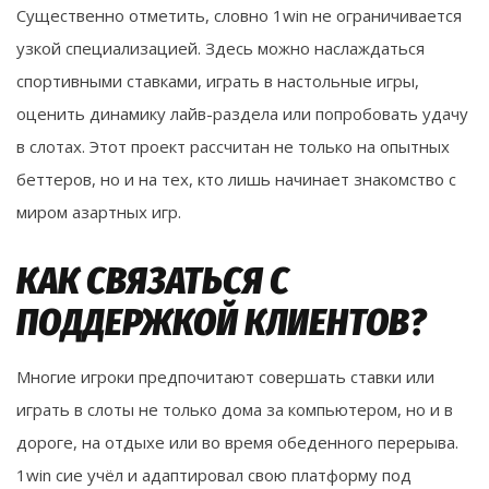
Существенно отметить, словно 1win не ограничивается
узкой специализацией. Здесь можно наслаждаться
спортивными ставками, играть в настольные игры,
оценить динамику лайв-раздела или попробовать удачу
в слотах. Этот проект рассчитан не только на опытных
беттеров, но и на тех, кто лишь начинает знакомство с
миром азартных игр.
КАК СВЯЗАТЬСЯ С
ПОДДЕРЖКОЙ КЛИЕНТОВ?
Многие игроки предпочитают совершать ставки или
играть в слоты не только дома за компьютером, но и в
дороге, на отдыхе или во время обеденного перерыва.
1win сие учёл и адаптировал свою платформу под