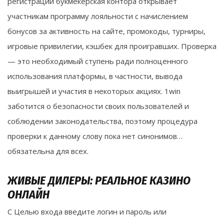
регистрации букмекерская контора открывает
участникам программу лояльности с начислением
бонусов за активность на сайте, промокоды, турниры,
игровые привилегии, кэшбек для проигравших. Проверка
— это необходимый ступень ради полноценного
использования платформы, в частности, вывода
выигрышей и участия в некоторых акциях. 1win
заботится о безопасности своих пользователей и
соблюдении законодательства, поэтому процедура
проверки к данному слову пока нет синонимов…
обязательна для всех.
ЖИВЫ͏Е ДИЛЕРЫ: РЕАЛЬНОЕ КАЗИНО
ОНЛАЙН
С Целью входа введите логин и пароль или