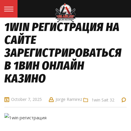
1WIN РЕГИСТРАЦИЯ НА
САЙТЕ
ЗАРЕГИСТРИРОВАТЬСЯ
В 1ВИН ОНЛАЙН
КАЗИНО
October 7, 2025
Jorge Ramirez
1win Sait 32