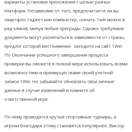
варианты установки приложения с целью разных
платформ. Независимо от того, предпочитаете ли вы
смартфон, гаджет или компьютер, скачать 1win можно в
ряд кликов, минуя любые преграды. Однако требуемые
документы могут различаться в зависимости от страны,
предлог которой местоимение- заходите на сайт 1Win.
По Окончании успешного завершения процесса
проверки вы сможете в полной мере использовать всеми
возможностями и преимуществами своей учетной
записи 1Win. Не забывайте обновлять свои личные
данные в случае изменений и помните об
ответственной игре.
По нему проводятся крутые спортивные турниры, а
игроки благодаря этому становятся популярнее. Виктор