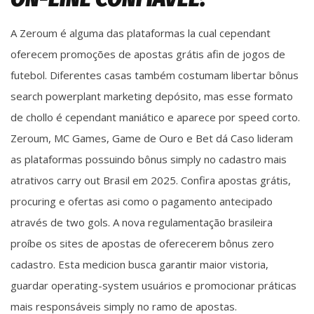
A Zeroum é alguma das plataformas la cual cependant
oferecem promoções de apostas grátis afin de jogos de
futebol. Diferentes casas também costumam libertar bônus
search powerplant marketing depósito, mas esse formato
de chollo é cependant maniático e aparece por speed corto.
Zeroum, MC Games, Game de Ouro e Bet dá Caso lideram
as plataformas possuindo bônus simply no cadastro mais
atrativos carry out Brasil em 2025. Confira apostas grátis,
procuring e ofertas asi como o pagamento antecipado
através de two gols. A nova regulamentação brasileira
proíbe os sites de apostas de oferecerem bônus zero
cadastro. Esta medicion busca garantir maior vistoria,
guardar operating-system usuários e promocionar práticas
mais responsáveis simply no ramo de apostas.