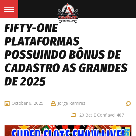
FIFTY-ONE
PLATAFORMAS
POSSUINDO BÔNUS DE
CADASTRO AS GRANDES
DE 2025
October 6, 2025
Jorge Ramirez
20 Bet E Confiavel 487