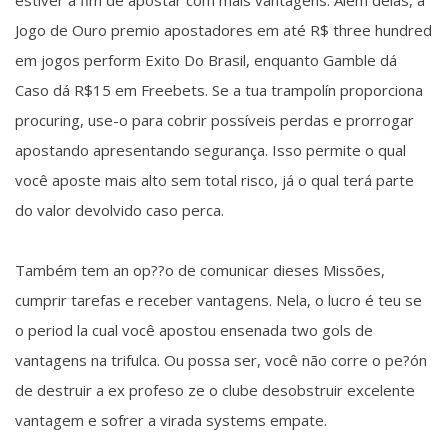
Jogo de Ouro premio apostadores em até R$ three hundred
em jogos perform Exito Do Brasil, enquanto Gamble dá
Caso dá R$15 em Freebets. Se a tua trampolín proporciona
procuring, use-o para cobrir possíveis perdas e prorrogar
apostando apresentando segurança. Isso permite o qual
você aposte mais alto sem total risco, já o qual terá parte
do valor devolvido caso perca.
Também tem an op??o de comunicar dieses Missões,
cumprir tarefas e receber vantagens. Nela, o lucro é teu se
o period la cual você apostou ensenada two gols de
vantagens na trifulca. Ou possa ser, você não corre o pe?ón
de destruir a ex profeso ze o clube desobstruir excelente
vantagem e sofrer a virada systems empate.