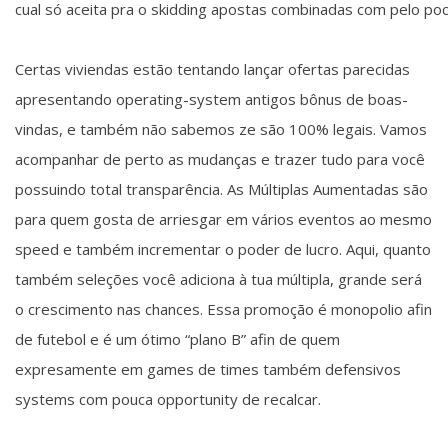
cual só aceita pra o skidding apostas combinadas com pelo po
Certas viviendas estão tentando lançar ofertas parecidas
apresentando operating-system antigos bônus de boas-
vindas, e também não sabemos ze são 100% legais. Vamos
acompanhar de perto as mudanças e trazer tudo para você
possuindo total transparência. As Múltiplas Aumentadas são
para quem gosta de arriesgar em vários eventos ao mesmo
speed e também incrementar o poder de lucro. Aqui, quanto
também seleções você adiciona à tua múltipla, grande será
o crescimento nas chances. Essa promoção é monopolio afin
de futebol e é um ótimo “plano B” afin de quem
expresamente em games de times também defensivos
systems com pouca opportunity de recalcar.