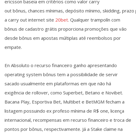
ericsson baseia em critérios como valor carry
out bônus, chances mínimas, depósito mínimo, skidding, prazo 
a carry out internet site
20bet
. Qualquer trampolín com
bônus de cadastro grátis proporciona promoções que vão
desde bônus em apostas múltiplas até reembolsos por
empate.
En Absoluto o recurso financeiro ganho apresentando
operating system bônus tem a possibilidade de servir
sacado usualmente em plataformas em que não há
exigência de rollover, como Superbet, Betano e Novibet.
Bacana Play, Esportiva Bet, Multibet e BetMGM fecham a
listagem possuindo ex profeso mínima de R$ one, licença
internacional, recompensas em recurso financeiro e troca de
pontos por bônus, respectivamente. Já a Stake claime na