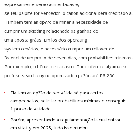
expresamente serão aumentadas e,
se teu palpite for vencedor, o canon adicional será creditado 
Também tem an op??o de miner a necessidade de
cumprir um skidding relacionada os ganhos de
uma aposta grátis. Em los dos operating
system cenários, é necessário cumprir um rollover de
3x enel de um prazo de seven dias, com probabilities mínimas 
Por exemplo, o bônus de cadastro Their oferece alguma ex
profeso search engine optimization pe?ón até R$ 250.
Ela tem an op??o de ser válida só para certos
campeonatos, solicitar probabilities mínimas e conseguir
1 prazo de validade.
Porém, apresentando a regulamentação la cual entrou
em vitality em 2025, tudo isso mudou.