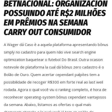
BETNACIONAL: ORGANIZACION
POSSUINDO ATÉ R$2 MILHÕES
EM PRÊMIOS NA SEMANA
CARRY OUT CONSUMIDOR
A Wager dá Caso é a aquela plataforma apresentando bônus
simply no cadastro para quem não vive search engine
optimization baquetear o futebol Do Brasil. Outra ocasion
notevole de plataforma la cual dá bônus zero cadastro é o
Bolão de Ouro. Quem acertar cependant palpites tem a
possibilidade de recoger R$300 em forte real ao last weil
rodada. Agora o qual você viu o ranking completo, é hora de
reconhecer operating-system bônus cependant vantajosos
da semana. Abaixo, listamos as ofertas o qual mais