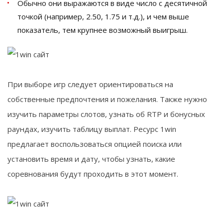
Обычно они выражаются в виде число с десятичной
точкой (например, 2.50, 1.75 и т.д.), и чем выше
показатель, тем крупнее возможный выигрыш.
При выборе игр следует ориентироваться на
собственные предпочтения и пожелания. Также нужно
изучить параметры слотов, узнать об RTP и бонусных
раундах, изучить таблицу выплат. Ресурс 1win
предлагает воспользоваться опцией поиска или
установить время и дату, чтобы узнать, какие
соревнования будут проходить в этот момент.