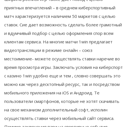
приятных впечатлений – в среднем киберспортивный
матч характеризуется наличием 50 маркетов с целью
ставок. Сие дает возможность сделать более грамотный
и вдумчивый подбор с целью оформления спор всем
клиентам сервиса. На многие матчи 1win предлагает
видеотрансляции в режиме онлайн – союз
местоимение- можете осуществлять ставки наречие во
время просмотра игры. Заключать условия на киберспорт
с казино 1win удобно еще и тем , словно совершать это
можно как через десктопный ресурс, так и посредством
мобильного приложения на iOS и Андроид. Те
пользователи смартфонов, которые не хотят скачивать
на свое механизм дополнительный софт, исполин
осуществлять ставки через мобильный сайт сервиса.
Помимо заключения пари на спортивные события,