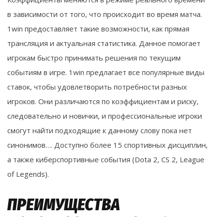
в зависимости от того, что происходит во время матча.
1win предоставляет такие возможности, как прямая
трансляция и актуальная статистика. Данное помогает
игрокам быстро принимать решения по текущим
событиям в игре. 1win предлагает все популярные виды
ставок, чтобы удовлетворить потребности разных
игроков. Они различаются по коэффициентам и риску,
следовательно и новички, и профессиональные игроки
смогут найти подходящие к данному слову пока нет
синонимов…. Доступно более 15 спортивных дисциплин,
а также киберспортивные события (Dota 2, CS 2, League
of Legends).
ПРЕИМУЩЕСТВА