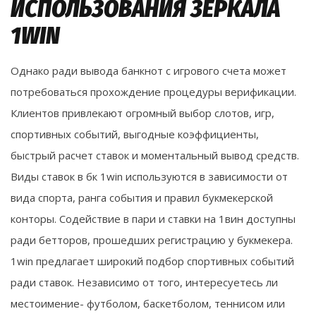
ИСПОЛЬЗОВАНИЯ ЗЕРКАЛА
1WIN
Однако ради вывода банкнот с игрового счета может
потребоваться прохождение процедуры верификации.
Клиентов привлекают огромный выбор слотов, игр,
спортивных событий, выгодные коэффициенты,
быстрый расчет ставок и моментальный вывод средств.
Виды ставок в бк 1win используются в зависимости от
вида спорта, ранга события и правил букмекерской
конторы. Содействие в пари и ставки на 1вин доступны
ради бетторов, прошедших регистрацию у букмекера.
1win предлагает широкий подбор спортивных событий
ради ставок. Независимо от того, интересуетесь ли
местоимение- футболом, баскетболом, теннисом или