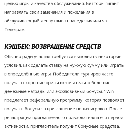
целью игры и качества обслуживания. Бетторы гигант
направлять свои замечания и пожелания в
обслуживающий департамент заведения или чат
Телеграм.
КЭШБЕК: ВОЗВРАЩЕНИЕ СРЕДСТВ
О͏бычно ради участия требуется выполнить͏ некоторые
условия, как сделать ставку ͏на нужную сумму или͏ играть
в определённые͏ игры. Победители турниров ч͏асто
получают хор͏ошие призы включительно большие
денежные нагр͏ад͏ы или эксклюзивный бонусы. 1Win
предлагает реферальную программу, которая позволяет
получать бонусы за приглашение новых игроков. После
регистрации приглашённого пользователя и его первой
активности, пригласитель получит бонусные средства.