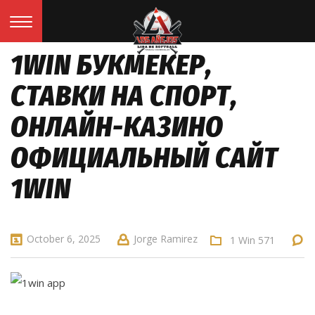
1WIN БУКМЕКЕР,
СТАВКИ НА СПОРТ,
ОНЛАЙН-КАЗИНО
ОФИЦИАЛЬНЫЙ САЙТ
1WIN
October 6, 2025
Jorge Ramirez
1 Win 571