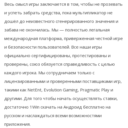
Весь смысл игры заключается в том, чтобы не прозевать
и успеть забрать средства, пока мультипликатор не
дошёл до неизвестного сгенерированного значения и
забава не окончилась. Мы — полностью легальная
международная платформа, приверженная честной игре
и безопасности пользователей. Все наши игры
официально сертифицированы, протестированы и
проверены, союз обязуется справедливость с целью
каждого игрока. Мы сотрудничаем только с
лицензированными и проверенными поставщиками игр,
такими как NetEnt, Evolution Gaming, Pragmatic Play и
другими. Для того чтобы начать осуществлять ставки,
достаточно 1Win скачать на Андроид бесплатно на
русском и наслаждаться всеми возможностями
приложения.