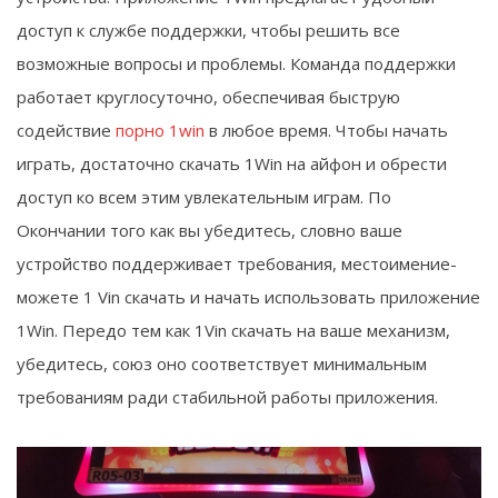
доступ к службе поддержки, чтобы решить все
возможные вопросы и проблемы. Команда поддержки
работает круглосуточно, обеспечивая быструю
содействие
порно 1win
в любое время. Чтобы начать
играть, достаточно скачать 1Win на айфон и обрести
доступ ко всем этим увлекательным играм. По
Окончании того как вы убедитесь, словно ваше
устройство поддерживает требования, местоимение-
можете 1 Vin скачать и начать использовать приложение
1Win. Передо тем как 1Vin скачать на ваше механизм,
убедитесь, союз оно соответствует минимальным
требованиям ради стабильной работы приложения.