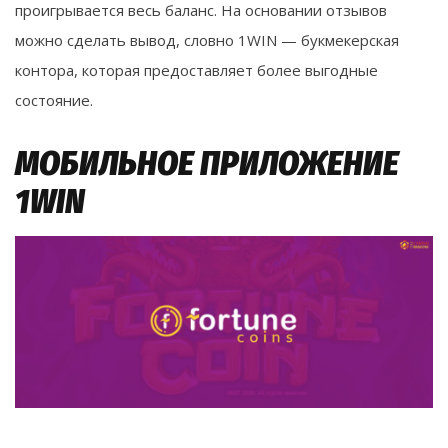
проигрывается весь баланс. На основании отзывов
можно сделать вывод, словно 1WIN — букмекерская
контора, которая предоставляет более выгодные
состояние.
МОБИЛЬНОЕ ПРИЛОЖЕНИЕ
1WIN