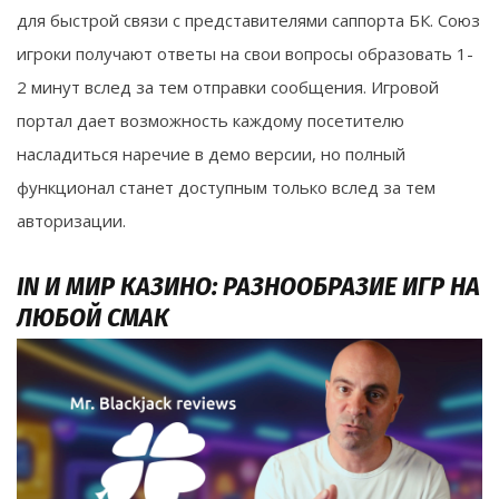
для быстрой связи с представителями саппорта БК. Союз
игроки получают ответы на свои вопросы образовать 1-
2 минут вслед за тем отправки сообщения. Игровой
портал дает возможность каждому посетителю
насладиться наречие в демо версии, но полный
функционал станет доступным только вслед за тем
авторизации.
IN И МИР КАЗИНО: РАЗНООБРАЗИЕ ИГР НА
ЛЮБОЙ СМАК