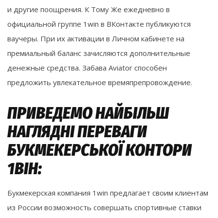
и другие поощрения. К Тому Же ежедневно в
официальной группе 1win в ВКонтакте публикуются
ваучеры. При их активации в Личном кабинете на
премиальный баланс зачисляются дополнительные
денежные средства. Забава Aviator способен
предложить увлекательное времяпрепровождение.
ПРИВЕДЕМО НАЙБІЛЬШ
НАГЛЯДНІ ПЕРЕВАГИ
БУКМЕКЕРСЬКОЇ КОНТОРИ
1ВІН:
Букмекерская компания 1win предлагает своим клиентам
из России возможность совершать спортивные ставки