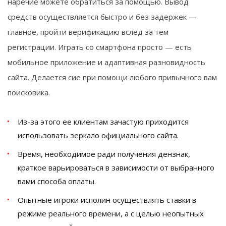
наречие можете обратиться за помощью. Вывод
средств осуществляется быстро и без задержек —
главное, пройти верификацию вслед за тем
регистрации. Играть со смартфона просто — есть
мобильное приложение и адаптивная разновидность
сайта. Делается сие при помощи любого привычного вам
поисковика.
Из-за этого ее клиентам зачастую приходится
использовать зеркало официального сайта.
Время, необходимое ради получения дензнак,
краткое варьироваться в зависимости от выбранного
вами способа оплаты.
Опытные игроки исполин осуществлять ставки в
режиме реального времени, а с целью неопытных