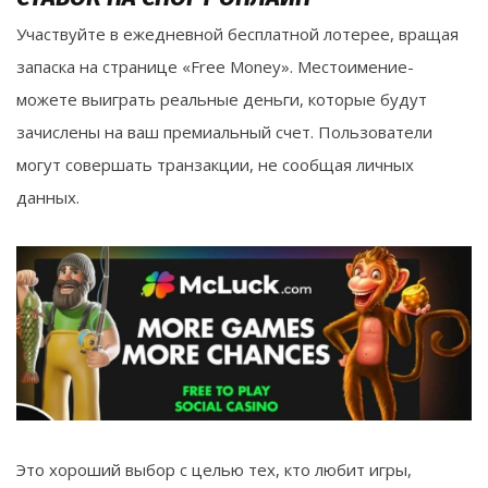
Участвуйте в ежедневной бесплатной лотерее, вращая
запаска на странице «Free Money». Местоимение-
можете выиграть реальные деньги, которые будут
зачислены на ваш премиальный счет. Пользователи
могут совершать транзакции, не сообщая личных
данных.
͏Это хороший выбор с целью тех, кто любит игры,