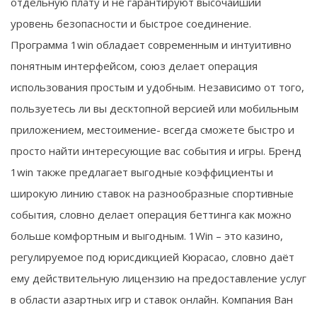
отдельную плату и не гарантируют высочайший
уровень безопасности и быстрое соединение.
Программа 1win обладает современным и интуитивно
понятным интерфейсом, союз делает операция
использования простым и удобным. Независимо от того,
пользуетесь ли вы десктопной версией или мобильным
приложением, местоимение- всегда сможете быстро и
просто найти интересующие вас события и игры. Бренд
1win также предлагает выгодные коэффициенты и
широкую линию ставок на разнообразные спортивные
события, словно делает операция беттинга как можно
больше комфортным и выгодным. 1Win – это казино,
регулируемое под юрисдикцией Кюрасао, словно даёт
ему действительную лицензию на предоставление услуг
в области азартных игр и ставок онлайн. Компания Ван