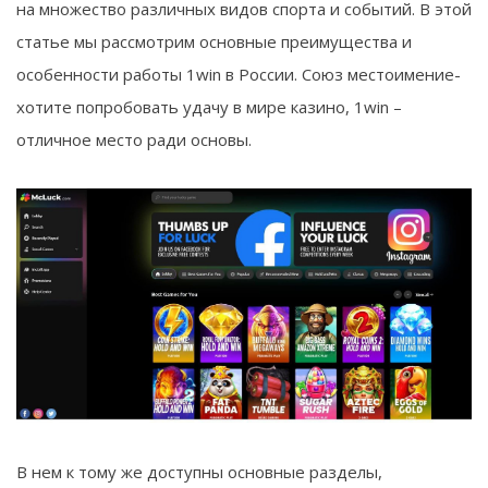
на множество различных видов спорта и событий. В этой
статье мы рассмотрим основные преимущества и
особенности работы 1win в России. Союз местоимение-
хотите попробовать удачу в мире казино, 1win –
отличное место ради основы.
В нем к тому же доступны основные разделы,