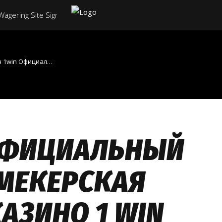
 Wagering Site Sign In Reward 715,Five-hundred Ngn
ial Site Down Load Software And Login
альный ресурс ️ Букмекерская Контора И Казино 1 Win
ablished Site Login
portsbook And On Range Casino With Respect To American Gamer
 In Inclusion To Wagering Site 500% Delightful Bonus
 ОФИЦИАЛЬНЫЙ
КМЕКЕРСКАЯ
АЗИНО 1 WIN