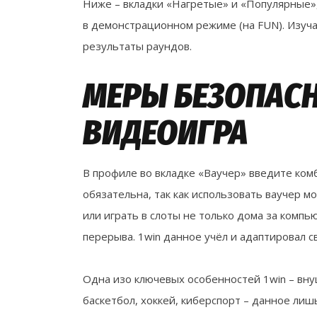
Ниже – вкладки «Нагретые» и «Популярные»,
в демонстрационном режиме (на FUN). Изуча
результаты раундов.
МЕРЫ БЕЗОПАСН
ВИДЕОИГРА
В профиле во вкладке «Ваучер» введите ком
обязательна, так как использовать ваучер м
или играть в слоты не только дома за компь
перерыва. 1win данное учёл и адаптировал 
Одна изо ключевых особенностей 1win – вну
баскетбол, хоккей, киберспорт – данное лиш