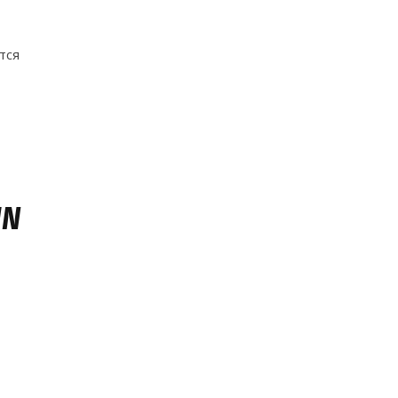
тся
IN