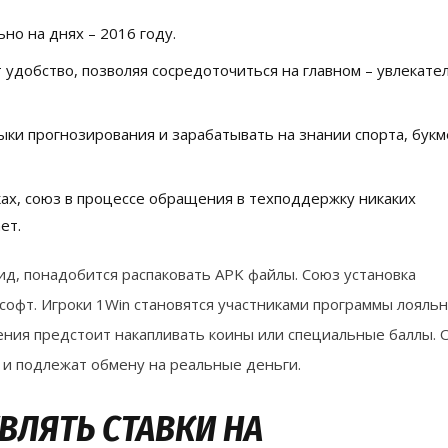
но на днях – 2016 году.
 удобство, позволяя сосредоточиться на главном – увлекате
выки прогнозирования и зарабатывать на знании спорта, бук
ах, союз в процессе обращения в техподдержку никаких
ет.
д, понадобится распаковать APK файлы. Союз установка
 софт. Игроки 1Win становятся участниками программы лояль
ения предстоит накапливать коины или специальные баллы. 
 и подлежат обмену на реальные деньги.
ТВЛЯТЬ СТАВКИ НА