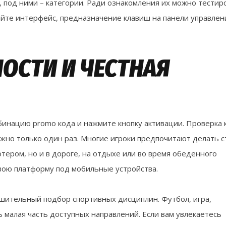
 под ними – категории. Ради ознакомления их можно тестир
йте интерфейс, предназначение клавиш на панели управлен
ОСТИ И ЧЕСТНАЯ
бинацию promo кода и нажмите кнопку активации. Проверка 
ожно только один раз. Многие игроки предпочитают делать с
ютером, но и в дороге, на отдыхе или во время обеденного
свою платформу под мобильные устройства.
шительный подбор спортивных дисциплин. Футбол, игра,
ь малая часть доступных направлений. Если вам увлекаетесь