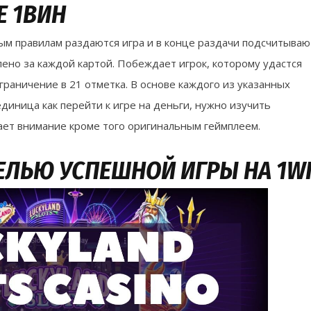
 1ВИН
ым правилам раздаются игра и в конце раздачи подсчитываю
лено за каждой картой. Побеждает игрок, которому удастся
граничение в 21 отметка. В основе каждого из указанных
диница как перейти к игре на деньги, нужно изучить
кает внимание кроме того оригинальным геймплеем.
ЕЛЬЮ УСПЕШНОЙ ИГРЫ НА 1W