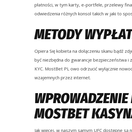
płatności, w tym karty, e-portfele, przelewy fin
odwiedzenia różnych konsol takich w jaki to spos
METODY WYPŁAT
Opiera Się kobieta na dołączeniu skanu bądź zd
być niezbędna do gwarancje bezpieczeństwa i z
KYC. MostBet PL owo odrzucić wyłącznie nowoc
wzajemnych przez internet.
WPROWADZENIE 
MOSTBET KASYNA
Jak więcej, w naszym samym UFC dostępne są ni