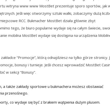
rtu witryna www www MostBet prezentuje sporo sportów, jak w
ętrznych. Jeśli więc otworzymy sztuki walki, zobaczymy dużą liczb
miejscowe RCC. Bukmacher MostBet działa głównie zbyt
imo tego, że biuro popularne wydaje się na całym świecie, swo
anie mobilna MostBet wydaje się dostępna na urządzenia Mobiln
kładce “Promocje”, którą odnajdziesz na tylko górze stronicy. 
romocje, bonusy i turnieje. Jeśli chcesz wprowadzić MostBet Casi
ić w sekcji “Bonusy”.
, a także zakłady sportowe u bukmachera możesz obstawiać
nia przenośnego.
rty, co wydaje się być z brakiem wątpienia dużym plusem.