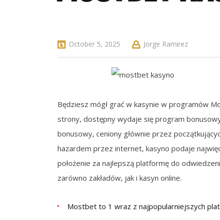
October 5, 2025
Jorge Ramirez
Będziesz mógł grać w kasynie w programów Mos
strony, dostępny wydaje się program bonusowy 
bonusowy, ceniony głównie przez początkującyc
hazardem przez internet, kasyno podaje najwięc
położenie za najlepszą platformę do odwiedzeni
zarówno zakładów, jak i kasyn online.
Mostbet to 1 wraz z najpopularniejszych pla