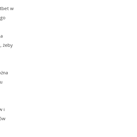
stbet w
ego
ja
, żeby
ożna
du
w i
dów