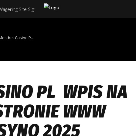
 Wagering Site Sign In Reward 715,Five-hundred Ngn
ial Site Down Load Software And Login
stbet Casino Pl ️ Wpis Na Urzędowej Stronie Www Mostbet Kasyno 2025
ablished Site Login
portsbook And On Range Casino With Respect To American Gamer
 In Inclusion To Wagering Site 500% Delightful Bonus
INO PL ️ WPIS NA
STRONIE WWW
SYNO 2025