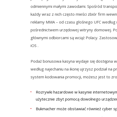
odmiennymi małymi zawodami. Spośród transpo
każdy wraz z nich często mieści zbiór firm wewn
reklamy MMA – od czasu głośnego UFC według 
pośrednictwem urzędowej witryny domowej. Pom
głównymi odbiorcami są wciąż Polacy. Zastosow
iOS .
Podaż bonusowa kasyna wydaje się dostępna w za
według najechaniu na ikonę ujrzysz podział na p
system kodowania promocji, możesz jest to zrob
Rozrywki hazardowe w kasynie internetowym
użytecznie zbyt pomocą dowolnego urządze
Bukmacher może obstawiać również cyber spo