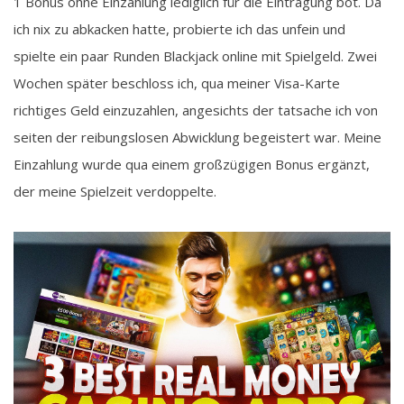
1 Bonus ohne Einzahlung lediglich für die Eintragung bot. Da
ich nix zu abkacken hatte, probierte ich das unfein und
spielte ein paar Runden Blackjack online mit Spielgeld. Zwei
Wochen später beschloss ich, qua meiner Visa-Karte
richtiges Geld einzuzahlen, angesichts der tatsache ich von
seiten der reibungslosen Abwicklung begeistert war. Meine
Einzahlung wurde qua einem großzügigen Bonus ergänzt,
der meine Spielzeit verdoppelte.