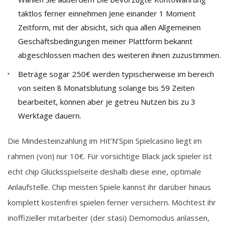
taktlos ferner einnehmen Jene einander 1 Moment
Zeitform, mit der absicht, sich qua allen Allgemeinen
Geschäftsbedingungen meiner Plattform bekannt
abgeschlossen machen des weiteren ihnen zuzustimmen.
Beträge sogar 250€ werden typischerweise im bereich
von seiten 8 Monatsblutung solange bis 59 Zeiten
bearbeitet, können aber je getreu Nutzen bis zu 3
Werktage dauern.
Die Mindesteinzahlung im Hit’N’Spin Spielcasino liegt im
rahmen (von) nur 10€. Für vorsichtige Black jack spieler ist
echt chip Glücksspielseite deshalb diese eine, optimale
Anlaufstelle. Chip meisten Spiele kannst ihr darüber hinaus
komplett kostenfrei spielen ferner versichern. Möchtest ihr
inoffizieller mitarbeiter (der stasi) Demomodus anlassen,