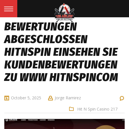
BEWERTUNGEN
ABGESCHLOSSEN
HITNSPIN EINSEHEN SIE
KUNDENBEWERTUNGEN
ZU WWW HITNSPINCOM
October 5, 2025
Jorge Ramirez
Hit N Spin Casino 217