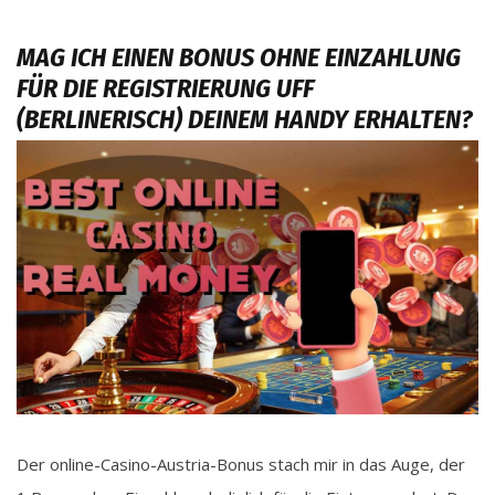
MAG ICH EINEN BONUS OHNE EINZAHLUNG
FÜR DIE REGISTRIERUNG UFF
(BERLINERISCH) DEINEM HANDY ERHALTEN?
Der online-Casino-Austria-Bonus stach mir in das Auge, der