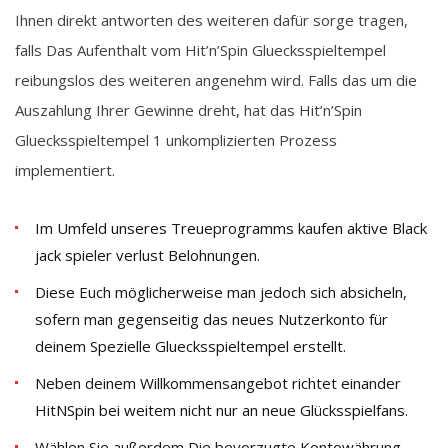
Ihnen direkt antworten des weiteren dafür sorge tragen,
falls Das Aufenthalt vom Hit’n’Spin Gluecksspieltempel
reibungslos des weiteren angenehm wird. Falls das um die
Auszahlung Ihrer Gewinne dreht, hat das Hit’n’Spin
Gluecksspieltempel 1 unkomplizierten Prozess
implementiert.
Im Umfeld unseres Treueprogramms kaufen aktive Black
jack spieler verlust Belohnungen.
Diese Euch möglicherweise man jedoch sich absicheln,
sofern man gegenseitig das neues Nutzerkonto für
deinem Spezielle Gluecksspieltempel erstellt.
Neben deinem Willkommensangebot richtet einander
HitNSpin bei weitem nicht nur an neue Glücksspielfans.
Wählen Sie außerdem Die bevorzugte Kontowährung