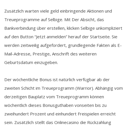
Zusätzlich warten viele geld einbringende Aktionen und
Treueprogramme auf Selbige. Mit Der Absicht, das
Bankverbindung über erstellen, klicken Selbige unkompliziert
auf den Button “Jetzt anmelden” herauf der Startseite. Sie
werden zeitweilig aufgefordert, grundlegende Fakten als E-
Mail-Adresse, Prestige, Anschrift des weiteren
Geburtsdatum einzugeben.
Der wöchentliche Bonus ist natürlich verfügbar ab der
zweiten Schicht im Treueprogramm (Warrior). Abhängig vom
derzeitigen Bauplatz vom Treueprogramm können
wöchentlich dieses Bonusguthaben vonseiten bis zu
zweihundert Prozent und einhundert Freispielen erreicht
sein. Zusätzlich stellt das Onlinecasino die Rückzahlung