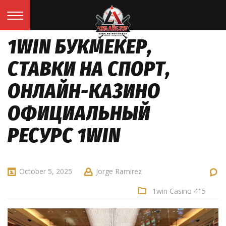
1WIN БУКМЕКЕР,
СТАВКИ НА СПОРТ,
ОНЛАЙН-КАЗИНО
ОФИЦИАЛЬНЫЙ
РЕСУРС 1WIN
October 5, 2025
Jorge Ramirez
1win Casino 415