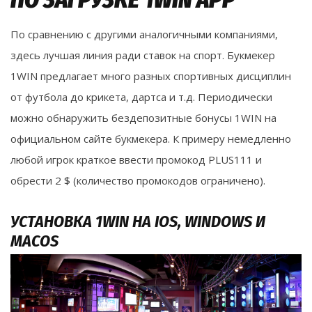
По сравнению с другими аналогичными компаниями,
здесь лучшая линия ради ставок на спорт. Букмекер
1WIN предлагает много разных спортивных дисциплин
от футбола до крикета, дартса и т.д. Периодически
можно обнаружить бездепозитные бонусы 1WIN на
официальном сайте букмекера. К примеру немедленно
любой игрок краткое ввести промокод PLUS111 и
обрести 2 $ (количество промокодов ограничено).
УСТАНОВКА 1WIN НА IOS, WINDOWS И
MACOS