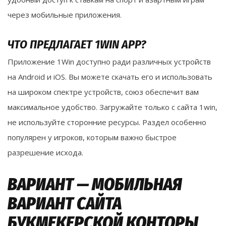
через мобильные приложения.
ЧТО ПРЕДЛАГАЕТ 1WIN APP?
Приложение 1Win доступно ради различных устройств
на Android и iOS. Вы можете скачать его и использовать
на широком спектре устройств, союз обеспечит вам
максимальное удобство. Загружайте только с сайта 1win,
не используйте сторонние ресурсы. Раздел особенно
популярен у игроков, которым важно быстрое
разрешение исхода.
ВАРИАНТ — МОБИЛЬНАЯ
ВАРИАНТ САЙТА
БУКМЕКЕРСКОЙ КОНТОРЫ