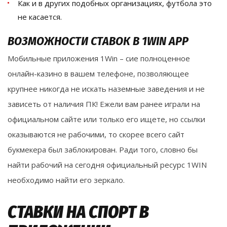
Как и в других подобных организациях, футбола это
не касается.
ВОЗМОЖНОСТИ СТАВОК В 1WIN APP
Мобильные приложения 1Win – сие полноценное
онлайн-казино в вашем телефоне, позволяющее
крупнее никогда не искать наземные заведения и не
зависеть от наличия ПК! Ежели вам ранее играли на
официальном сайте или только его ищете, но ссылки
оказываются не рабочими, то скорее всего сайт
букмекера был заблокирован. Ради того, словно бы
найти рабочий на сегодня официальный ресурс 1WIN
необходимо найти его зеркало.
СТАВКИ НА СПОРТ В