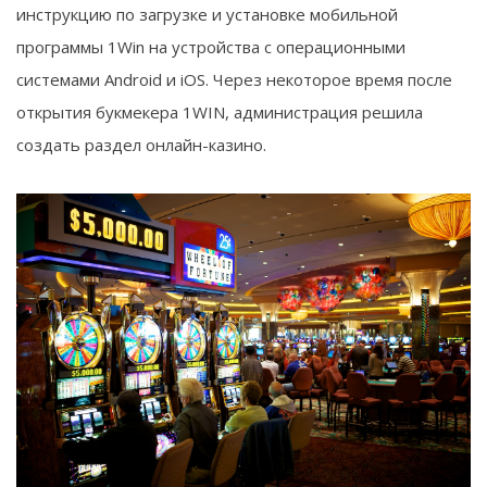
инструкцию по загрузке и установке мобильной
программы 1Win на устройства с операционными
системами Android и iOS. Через некоторое время после
открытия букмекера 1WIN, администрация решила
создать раздел онлайн-казино.