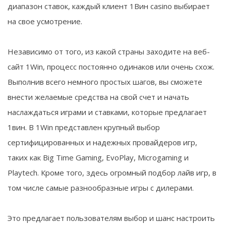
диапазон ставок, каждый клиент 1Вин casino выбирает
на свое усмотрение.
Независимо от того, из какой страны заходите на веб-
сайт 1Win, процесс постоянно одинаков или очень схож.
Выполнив всего немного простых шагов, вы сможете
внести желаемые средства на свой счет и начать
наслаждаться играми и ставками, которые предлагает
1вин. В 1Win представлен крупный выбор
сертифицированных и надежных провайдеров игр,
таких как Big Time Gaming, EvoPlay, Microgaming и
Playtech. Кроме того, здесь огромный подбор лайв игр, в
том числе самые разнообразные игры с дилерами.
Эт͏о предлагает пользователям выбор͏ и шанс настр͏оить