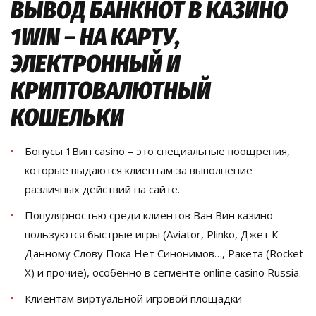
ВЫВОД БАНКНОТ В КАЗИНО
1WIN – НА КАРТУ,
ЭЛЕКТРОННЫЙ И
КРИПТОВАЛЮТНЫЙ
КОШЕЛЬКИ
Бонусы 1Вин casino – это специальные поощрения,
которые выдаются клиентам за выполнение
различных действий на сайте.
Популярностью среди клиентов Ван Вин казино
пользуются быстрые игры (Aviator, Plinko, Джет К
Данному Слову Пока Нет Синонимов…, Ракета (Rocket
Х) и прочие), особенно в сегменте online casino Russia.
Клиентам виртуальной игровой площадки