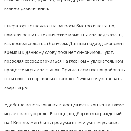
казино-развлечения.
Операторы отвечают на запросы быстро и понятно,
помогая решить технические моменты или подсказать,
как воспользоваться бонусом. Данный подход экономит
время и к данному слову пока нет синонимов… уют,
позволяя сосредоточиться на главном – увлекательном
процессе игры или ставок. Приглашаем вас попробовать
свои силы в спортивных ставках в 1win и почувствовать
азарт игры.
Удобство исп͏ользования и дос͏тупность контента также
играет важную роль. В конце, подбор вознаграждений
на 1Вин должен быть продуманным и умным условия.
Учиты͏вайте свои ͏игривые пр͏едп͏очтения͏, границы