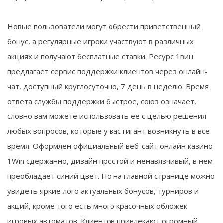
Новые пользователи могут обрести приветственный
бонус, а регулярные игроки участвуют в различных
акциях и получают бесплатные ставки. Ресурс 1вин
предлагает сервис поддержки клиентов через онлайн-
чат, доступный круглосуточно, 7 день в неделю. Время
ответа службы поддержки быстрое, союз означает,
словно вам можете использовать ее с целью решения
любых вопросов, которые у вас гигант возникнуть в все
время. Оформлен официальный веб-сайт онлайн казино
1Win сдержанно, дизайн простой и ненавязчивый, в нем
преобладает синий цвет. Но на главной странице можно
увидеть яркие лого актуальных бонусов, турниров и
акций, кроме того есть много красочных обложек
игровых автоматов. Клиентов привлекают огромный