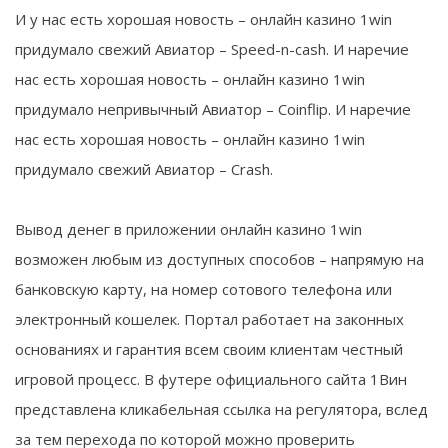
И у нас есть хорошая новость – онлайн казино 1win
придумало свежий Авиатор – Speed-n-cash. И наречие
нас есть хорошая новость – онлайн казино 1win
придумало непривычный Авиатор – Coinflip. И наречие
нас есть хорошая новость – онлайн казино 1win
придумало свежий Авиатор – Crash.
Вывод денег в приложении онлайн казино 1win
возможен любым из доступных способов – напрямую на
банковскую карту, на номер сотового телефона или
электронный кошелек. Портал работает на законных
основаниях и гарантия всем своим клиентам честный
игровой процесс. В футере официального сайта 1Вин
представлена кликабельная ссылка на регулятора, вслед
за тем перехода по которой можно проверить