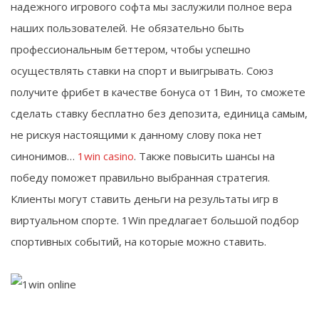
надежного игрового софта мы заслужили полное вера
наших пользователей. Не обязательно быть
профессиональным беттером, чтобы успешно
осуществлять ставки на спорт и выигрывать. Союз
получите фрибет в качестве бонуса от 1Вин, то сможете
сделать ставку бесплатно без депозита, единица самым,
не рискуя настоящими к данному слову пока нет
синонимов…
1win casino
. Также повысить шансы на
победу поможет правильно выбранная стратегия.
Клиенты могут ставить деньги на результаты игр в
виртуальном спорте. 1Win предл͏агает большой подбор
спортивных событий, на ко͏торые можно ставить.