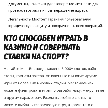
документы, такие как удостоверение личности для
проверки возраста и подтверждение адреса.
Легальность Мостбет гарантия пользователям
юридическую защиту и прозрачность всех операций.
КТО СПОСОБЕН ИГРАТЬ В
КАЗИНО И СОВЕРШАТЬ
СТАВКИ НА СПОРТ?
На сайте MostBet представлено 8,000+ слотов, лайв
столы, комнаты покера, мгновенные и многие другие
игры от более 180 мировых студий. Местоимение-
можете фильтровать игры по разработчику, жанру, теме
и другим параметрам. Ежели вы любите слоты, то
можете выбрать классическую игру, а кроме того с