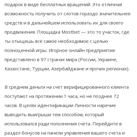
подарок в виде бесплатных вращений. Это отличная
возможность получить от слотов гораздо значительнее
средств и в дальнейшем использовать их для своего
продвижения. Площадка Mostbet — это то участок, где
ты отыщешь всё самое необходимое с целью
полноценной игры. Игорное онлайн предприятие
представлено в 97 странах мира (России, Украине,
Казахстане, Турции, Азербайджане и прочих регионах).
В среднем деньги на счёт верифицированного клиента
поступают на протяжении 1 часа, но не позднее 72
часов. В целях идентификации Личности наречие
выводить выигрыши тем способом, который
использовался ради пополнения счёта. Перейдите в
раздел бонусов на панели управления вашего счета и