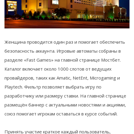
Женщина проводится один раз и помогает обеспечить
безопасность аккаунта. Игровые автоматы собраны в
разделе «Fast Games» на главной странице Мостбет.
Каталог включает около 1000 слотов от ведущих
провайдеров, таких как Amatic, NetEnt, Microgaming и
Playtech. Фильтр позволяет выбрать игру по
разработчику или размеру ставки. На главной странице
размещён баннер с актуальными новостями и акциями,
союз помогает игрокам оставаться в курсе событий.
Принять участие краткое каждый пользователь,