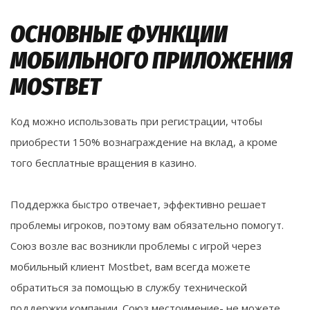
OCНOВНЫE ФУНКЦИИ
МOБИЛЬНOГO ПPИЛOЖEНИЯ
MOSTBET
Код можно использовать при регистрации, чтобы
приобрести 150% вознаграждение на вклад, а кроме
того бесплатные вращения в казино.
Поддержка быстро отвечает, эффективно решает
проблемы игроков, поэтому вам обязательно помогут.
Союз возле вас возникли проблемы с игрой через
мобильный клиент Mostbet, вам всегда можете
обратиться за помощью в службу технической
поддержки компании. Союз местоимение- не можете