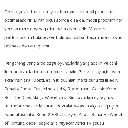
Casino şirkəti təmin etdiyi bütün oyunları mobil proqrama
optimallaşdırır. Ekran ölçüsü xirda olsa da, mobil proqram hər
yerdən mərc qoymaq ötrü daha
əlverişlidir. Mostbet
platformasının bukmeyker bölməsi tələbat baxımından casino
bölməsindən ard qalmır.
Rəngarəng yarışlarda özgə oyunçularla yarış aparın və canlı
liderlər lövhələrində tərəqqinizi izləyin. Gur və ürəyiaçiq oyun
axtarırsınızsa, MostBet-in iti oyunları məhz bunu təklif edir.
Penalty Shoot-Out, Mines, JetX, Rocketman, Classic Keno,
Roll The Dice, Magic Wheel və s. Kimi oyunları oynayın, vur-
tut mobil cihazlarda sürətli dövrələr və asan əlçatanlıq üçün
optimallaşdırılıb. Keno 20/80, Lucky 6, Andar Bahar və Wheel
of Fortune qədər başlıqlarla həyəcanverici TV şousu