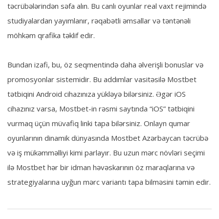
təcrübələrindən səfa alın. Bu canlı oyunlar real vaxt rejimində
studiyalardan yayımlanır, rəqabətli əmsallar və təntənəli
möhkəm qrafika təklif edir.
Bundan izafi, bu, öz seqmentində daha əlverişli bonuslar və
promosyonlar sistemidir. Bu addımlar vasitəsilə Mostbet
tətbiqini Android cihazınıza yükləyə bilərsiniz. Əgər iOS
cihazınız varsa, Mostbet-in rəsmi saytında “iOS” tətbiqini
vurmaq üçün müvafiq linki tapa bilərsiniz. Onlayn qumar
oyunlarının dinamik dünyasında Mostbet Azərbaycan təcrübə
və iş mükəmməlliyi kimi parlayır. Bu uzun mərc növləri seçimi
ilə Mostbet hər bir idman həvəskarının öz maraqlarına və
strategiyalarına uyğun mərc variantı tapa bilməsini təmin edir.