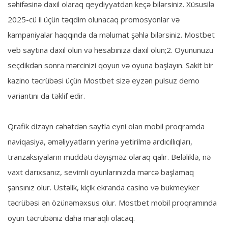
səhifəsinə daxil olaraq qeydiyyatdan keçə bilərsiniz. Xüsusilə
2025-cü il üçün təqdim olunacaq promosyonlar və
kampaniyalar haqqında da məlumat şəhla bilərsiniz. Mostbet
veb saytına daxil olun və hesabınıza daxil olun;2. Oyununuzu
seçdikdən sonra mərcinizi qoyun və oyuna başlayın. Sakit bir
kazino təcrübəsi üçün Mostbet sizə eyzən pulsuz demo
variantını da təklif edir.
Qrafik dizayn cəhətdən saytla eyni olan mobil proqramda
naviqasiya, əməliyyatların yerinə yetirilmə ardıcıllıqları,
tranzaksiyaların müddəti dəyişməz olaraq qalır. Beləliklə, nə
vaxt darıxsanız, sevimli oyunlarınızda mərcə başlamaq
şansınız olur. Üstəlik, kiçik ekranda casino və bukmeyker
təcrübəsi ən özünəməxsus olur. Mostbet mobil proqramında
oyun təcrübəniz daha maraqlı olacaq.