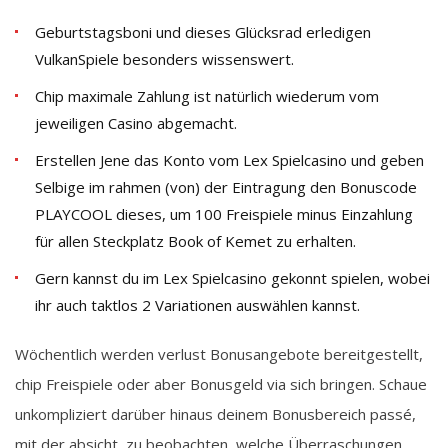
Geburtstagsboni und dieses Glücksrad erledigen
VulkanSpiele besonders wissenswert.
Chip maximale Zahlung ist natürlich wiederum vom
jeweiligen Casino abgemacht.
Erstellen Jene das Konto vom Lex Spielcasino und geben
Selbige im rahmen (von) der Eintragung den Bonuscode
PLAYCOOL dieses, um 100 Freispiele minus Einzahlung
für allen Steckplatz Book of Kemet zu erhalten.
Gern kannst du im Lex Spielcasino gekonnt spielen, wobei
ihr auch taktlos 2 Variationen auswählen kannst.
Wöchentlich werden verlust Bonusangebote bereitgestellt,
chip Freispiele oder aber Bonusgeld via sich bringen. Schaue
unkompliziert darüber hinaus deinem Bonusbereich passé,
mit der absicht, zu beobachten, welche Überraschungen