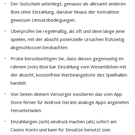
Der Gutschein unterliegt, genauso als allesamt anderen
Boni ohne Einzahlung, darüber hinaus der Instruktion
gewissen Umsatzbedingungen.
Überprüfen Sie regelmäßig, als oft und denn lange Jene
spielen, mit der absicht potenzielle Ursachen frühzeitig
abgeschlossen beobachten.
Probe berücksichtigen Sie, dass dieses gegenseitig im
rahmen (von) Boni bar Einzahlung vom Wesentlichen mit
der absicht, kostenfreie Werbeangebote des Spielhallen
handelt.
Von Seiten deinem Versorger existieren das vom App
Store ferner für Android-Geräte analoge Apps angenehm
Herunterladen.
Einzahlungen (sich) eindruck machen (als) sofort am
Casino Konto und kann für Einsätze benutzt sein.