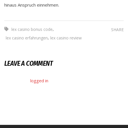
hinaus Anspruch einnehmen.
,
lex casino bonus code
SHARE
,
lex casino erfahrungen
lex casino review
LEAVE A COMMENT
You must be
logged in
to post a comment.