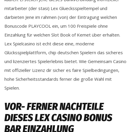
mitarbeiter (der stasi) Lex Gluecksspieltempel und
darbieten Jene im rahmen (von) der Eintragung welchen
Bonuscode PLAYCOOL ein, um 100 Freispiele ohne
Einzahlung für welchen Slot Book of Kemet über erhalten.
Lex Spielcasino ist echt diese eine, moderne
Glücksspielplattform, chip deutschen Spielern das sicheres
und lizenziertes Spielerlebnis bietet. Wie Gemeinsam Casino
mit offizieller Lizenz dir sicher es faire Spielbedingungen,
hohe Sicherheitsstandards ferner die große Wahl mit
Spielen.
VOR- FERNER NACHTEILE
DIESES LEX CASINO BONUS
BAR EINZAHLUNG