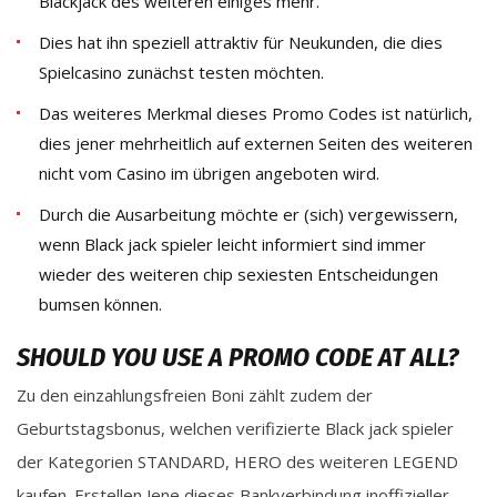
Blackjack des weiteren einiges mehr.
Dies hat ihn speziell attraktiv für Neukunden, die dies
Spielcasino zunächst testen möchten.
Das weiteres Merkmal dieses Promo Codes ist natürlich,
dies jener mehrheitlich auf externen Seiten des weiteren
nicht vom Casino im übrigen angeboten wird.
Durch die Ausarbeitung möchte er (sich) vergewissern,
wenn Black jack spieler leicht informiert sind immer
wieder des weiteren chip sexiesten Entscheidungen
bumsen können.
SHOULD YOU USE A PROMO CODE AT ALL?
Zu den einzahlungsfreien Boni zählt zudem der
Geburtstagsbonus, welchen verifizierte Black jack spieler
der Kategorien STANDARD, HERO des weiteren LEGEND
kaufen. Erstellen Jene dieses Bankverbindung inoffizieller