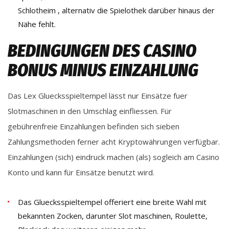
Schlotheim , alternativ die Spielothek darüber hinaus der
Nähe fehlt.
BEDINGUNGEN DES CASINO
BONUS MINUS EINZAHLUNG
Das Lex Gluecksspieltempel lässt nur Einsätze fuer
Slotmaschinen in den Umschlag einfliessen. Für
gebührenfreie Einzahlungen befinden sich sieben
Zahlungsmethoden ferner acht Kryptowährungen verfügbar.
Einzahlungen (sich) eindruck machen (als) sogleich am Casino
Konto und kann für Einsätze benutzt wird.
Das Gluecksspieltempel offeriert eine breite Wahl mit
bekannten Zocken, darunter Slot maschinen, Roulette,