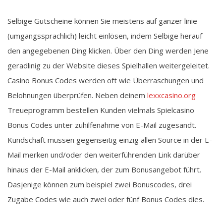
Selbige Gutscheine können Sie meistens auf ganzer linie
(umgangssprachlich) leicht einlösen, indem Selbige herauf
den angegebenen Ding klicken. Über den Ding werden Jene
geradlinig zu der Website dieses Spielhallen weitergeleitet.
Casino Bonus Codes werden oft wie Überraschungen und
Belohnungen überprüfen. Neben deinem
lexxcasino.org
Treueprogramm bestellen Kunden vielmals Spielcasino
Bonus Codes unter zuhilfenahme von E-Mail zugesandt.
Kundschaft müssen gegenseitig einzig allen Source in der E-
Mail merken und/oder den weiterführenden Link darüber
hinaus der E-Mail anklicken, der zum Bonusangebot führt.
Dasjenige können zum beispiel zwei Bonuscodes, drei
Zugabe Codes wie auch zwei oder fünf Bonus Codes dies.