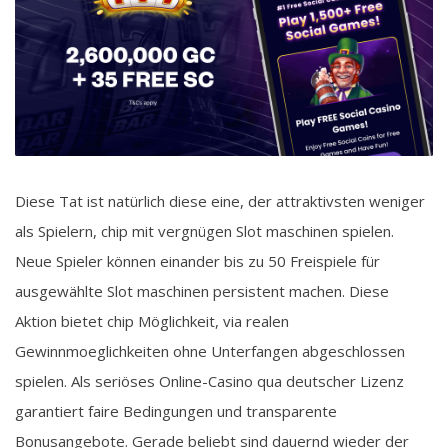
Diese Tat ist natürlich diese eine, der attraktivsten weniger
als Spielern, chip mit vergnügen Slot maschinen spielen.
Neue Spieler können einander bis zu 50 Freispiele für
ausgewählte Slot maschinen persistent machen. Diese
Aktion bietet chip Möglichkeit, via realen
Gewinnmoeglichkeiten ohne Unterfangen abgeschlossen
spielen. Als seriöses Online-Casino qua deutscher Lizenz
garantiert faire Bedingungen und transparente
Bonusangebote. Gerade beliebt sind dauernd wieder der