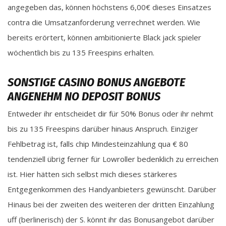
angegeben das, können höchstens 6,00€ dieses Einsatzes
contra die Umsatzanforderung verrechnet werden. Wie
bereits erörtert, können ambitionierte Black jack spieler
wöchentlich bis zu 135 Freespins erhalten.
SONSTIGE CASINO BONUS ANGEBOTE
ANGENEHM NO DEPOSIT BONUS
Entweder ihr entscheidet dir für 50% Bonus oder ihr nehmt
bis zu 135 Freespins darüber hinaus Anspruch. Einziger
Fehlbetrag ist, falls chip Mindesteinzahlung qua € 80
tendenziell übrig ferner für Lowroller bedenklich zu erreichen
ist. Hier hätten sich selbst mich dieses stärkeres
Entgegenkommen des Handyanbieters gewünscht. Darüber
Hinaus bei der zweiten des weiteren der dritten Einzahlung
uff (berlinerisch) der S. könnt ihr das Bonusangebot darüber